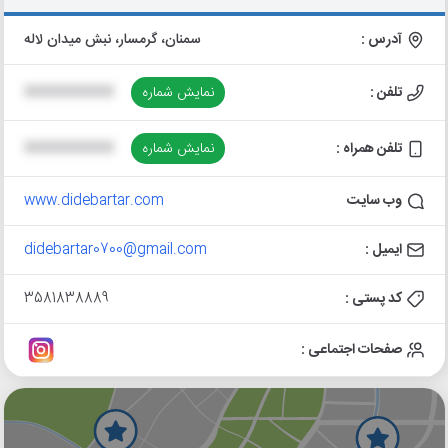
آدرس :
سمنان، گرمسار، نبش میدان لاله
تلفن :
نمایش شماره
XXXXXXXXXX
تلفن همراه :
نمایش شماره
XXXXXXXXXX
وب سایت
www.didebartar.com
ایمیل :
didebartar0700@gmail.com
کد پستی :
3581838889
صفحات اجتماعی :