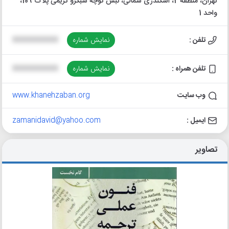
تهران، منطقه 2، اسکندری شمالی، نبش کوچه سبکرو کریمی پلاک 109،
واحد 1
تلفن :
نمایش شماره
XXXXXXXXXX
تلفن همراه :
نمایش شماره
XXXXXXXXXX
وب سایت
www.khanehzaban.org
ایمیل :
zamanidavid@yahoo.com
تصاویر