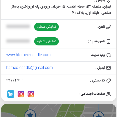
آدرس :
تهران، منطقه 13، محله امامت، 15 خرداد، ورودی پله نوروزخان، پاساژ
صلحی، طبقه اول، پلاک 41
تلفن :
نمایش شماره
XXXXXXXXXX
تلفن همراه :
نمایش شماره
XXXXXXXXXX
وب سایت
www.htamed-candle.com
ایمیل :
hamed.candle@gmail.com
کد پستی :
1217747441
صفحات اجتماعی :