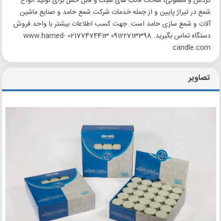
گردش و معمولی، ساخت قالب های سبک و قابل حمل برای تولید انواع
شمع در تیراژ پایین و از جمله خدمات شرکت شمع حامد و صنایع ماشین
آلات و شمع سازی حامد است. جهت کسب اطلاعات بیشتر با واحد فروش
دستگاه تماس بگیرید. 09122713398 02177474413 www.hamed-
candle.com
تصاویر