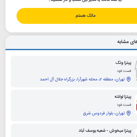
آیا شما مالک یا مدیر این کسب و کار هستید؟
مالک هستم
ای مشابه
پیتزا ونک
فست فود
تهران، منطقه 2، محله شهرآرا، بزرگراه جلال آل احمد
پیتزا لوانته
فست فود
تهران، بلوار فردوس شرق
پیتزا میخوش - شعبه یوسف آباد