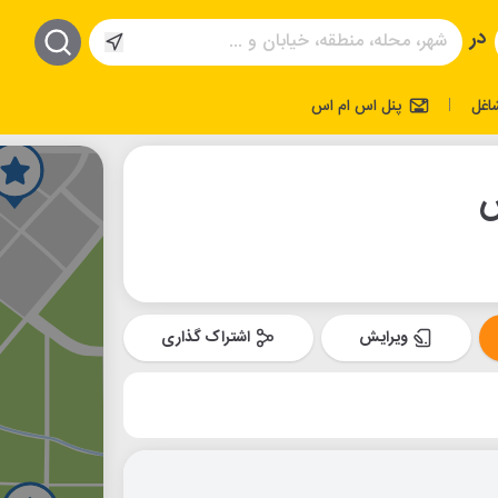
در
اغل
پنل اس ام اس
|
س
ویرایش
اشتراک گذاری