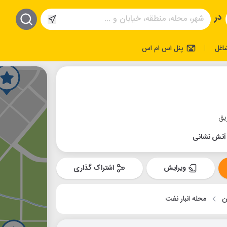
در
اغل
پنل اس ام اس
|
یق
آتش نشانی
ویرایش
اشتراک گذاری
ن
محله انبار نفت