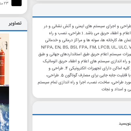
23 متر
تصاویر
طراحی و اجرای سیستم های ایمنی و آتش نشانی و در
زمینه های ذیل آماده ارائه مشاوره، طراحی، نصب و راه اندازی سیستم های اعلام و اطفاء حریق می باشد. 1.طراحی، نصب و راه
ن ها، کارخانه ها، سوله ها و مراکز درمانی و خدماتی
مللی NFPA, EN, BS, BSI, FPA, FM, LPCB, UL, ULC, VDS, EN3, BOSEC, ASME,
هیزات سیستم اعلام حریق طبق استانداردهای جهانی و طبق
احی دستی و نرم افزاری 3. طراحی، نصب و راه اندازی سیستم های اعلام و اطفاء حریق اتوماتیک
پیشرفته با گازهای FM200,NOVEC IG, CO2 , FE13 و ... برای اتاق سرور و کلیه اماکن دارای تجهیزات الکترونیکی 4. طراحی و
ساخت بوستر پمپ های آبرسانی و آتش نشانی مطابق با استاندارد NFPA20 با قابلیت جابه جایی برای مصارف گوناگون 5. طراحی،
 های اطفاء حریق بر پایه آب و فوم 6. مشاوره در مورد طراحی، ساخت، نصب، اجرا و راه اندازی تمام سیستم
بنویسید