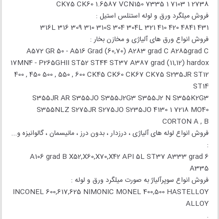
2738 1 7103 1 7335 CK75 CK60 1.6587 VCN150
فروش میلگرد ورق و لوله استنلس استیل :
316L 316 309 310 310S 304 304L 321 410 420 4841 431
فروش انواع ورق های آلیاژی و مخازن بخار :
A572 GR 50 - A516 Grad (60,70) A283 grad C A285grad C
17MN4 - P265GHII ST52 ST44 ST37 A387 grad (11,12) hardox
400 , 450 500 , 550 , 600 CK45 CK60 CK67 CK75 S235JR ST12
ST14
S355JR AR S355JO S355J2G3 S355J2 N S355K2G3
S355NLZ S275JR S275JO S235JO 4130 1 7218 MO40
CORTON A , B
فروش انواع لوله های آلیاژی ، درزدار ، بدون درز ، مانیسمان ، گالوانیزه و...
:
A106 grad B X52,X60,X70,X42 API 5L ST37 A333 grad 6
A335
فروش انواع سوپرآلیاژ به صورت میلگرد ورق و لوله :
INCONEL 600,617,625 NIMONIC MONEL 400,500 HASTELLOY
ALLOY
.