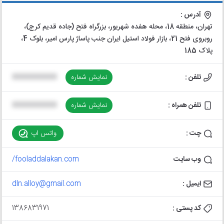
آدرس :
تهران، منطقه 18، محله هفده شهریور، بزرگراه فتح (جاده قدیم کرج)،
روبروی فتح 21، بازار فولاد استیل ایران جنب پاساژ پارس امیر، بلوک 4،
پلاک 185
تلفن :
نمایش شماره
XXXXXXXXXX
تلفن همراه :
نمایش شماره
XXXXXXXXXX
چت :
واتس اپ
وب سایت
fooladdalakan.com/
ایمیل :
dln.alloy@gmail.com
کد پستی :
1386831971