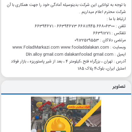
با توجه به توانایی این شرکت بدینوسیله آمادگی خود را جهت همکاری با آن
شرکت محترم اعلام میداریم .
ارتباط با ما :
تلفن : 66806300 66811945 66394673 - 66394671
تلفکس : 66391271
مرتضی دلاکان : 09122529553
وبسایت : www.FoladMarkazi.com www.fooladdalakan.com
ایمیل : Dln.alloy gmail.com dalakanfoolad gmail.com
آدرس : تهران ، بزرگراه فتح ،کیلومتر 4 ، بعد از شیر پاستوریزه ، بازار فولاد
استیل ایران، بلوک4 پلاک 185
تصاویر