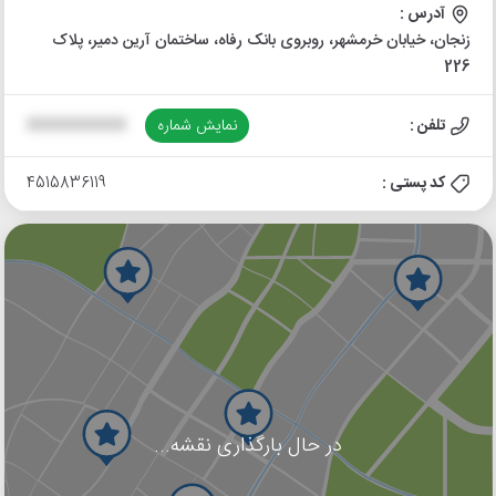
آدرس :
زنجان، خیابان خرمشهر، روبروی بانک رفاه، ساختمان آرین دمیر، پلاک
226
تلفن :
نمایش شماره
XXXXXXXXXX
کد پستی :
4515836119
در حال بارگذاری نقشه...