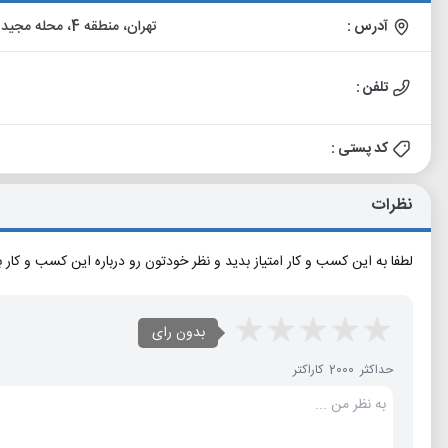
آدرس :
تهران، منطقه 4، محله مجیدیه و شمس آباد، استادحسن بنا (مجیدیه) شمالی، م. سرباز
تلفن :
کد پستی :
نظرات
لطفا به این کسب و کار امتیاز بدید و نظر خودتون رو درباره این کسب و کار 
بدون رای
حداکثر 2000 کاراکتر