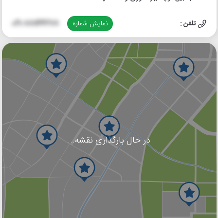
تلفن :
نمایش شماره
021-88144278
در حال بارگذاری نقشه...