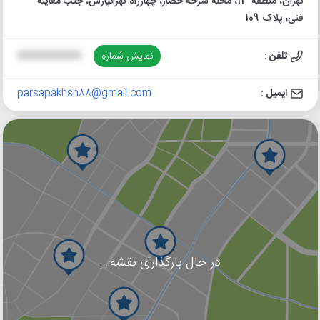
تهران، منطقه 13، محله سرخه حصار، چهارراه تهرانپارس، جنب معاینه
فنی، پلاک 109
تلفن :
نمایش شماره
XXXXXXXXXX
ایمیل :
parsapakhsh88@gmail.com
در حال بارگذاری نقشه...