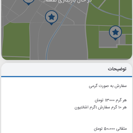
در حال بارگذاری نقشه...
گوگل
بلد
نشان
توضیحات
سفارش به صورت گرمی
هر گرم 13000 تومان
هر 10 گرم سفارش 1گرم اشانتیون
مثقالی 50،000 تومان