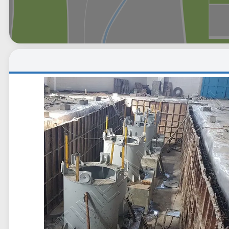
وگل
بلد
نشان