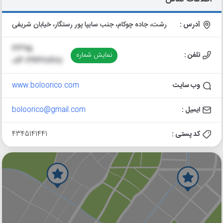
آدرس :
رشت، جاده چوکام، جنب سایپا پور رستگار، خیابان شریفی
3395
تلفن :
نمایش شماره
013-34497481
وب سایت
www.boloorico.com
ایمیل :
boloorico@gmail.com
کد پستی :
4345141441