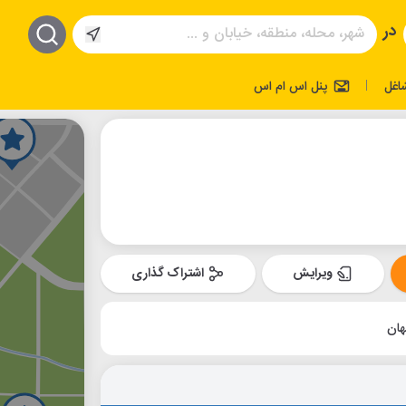
در
اغل
پنل اس ام اس
|
ویرایش
اشتراک گذاری
هان