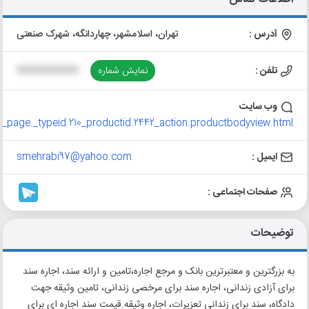
آدرس :
تهران، اسلامشهر، چهاردانگه، شهرک صنعتی
تلفن :
نمایش شماره
XXXXXXXXXX
وب سایت
_page._typeid.210_productid.2442_action.productbodyview.html
ایمیل :
smehrabi97@yahoo.com
صفحات اجتماعی :
توضیحات
به بزرگترین و معتبرترین بانک و مرجع اجاره،تامین و ارائه سند، اجاره سند
برای آزادی زندانی، اجاره سند برای مرخصی زندانی،‌ تامین وثیقه جهت
دادگاه، سند برای زندانی تعزیرات، اجاره وثیقه.قیمت سند اجاره ای برای