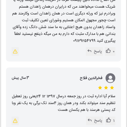
شریک هست میخواهند من که درایران درهمان زاهدان هستم
وبرادرم نیز که ورثه دیگری است در همان زاهدان است وکارمند هم
است چجور مجهول المکان هستیم وشورای تعین تکلیف ثبت
واسناد زاهدان بدون هیچ اعتنایی به ما سند شش دانگ زده وآقای
بندانی هم با مدارک مثبت که دارم به من میگه ذینفع نیستید لطفآ
پیگیری کنید 09129254799
0
پاسخ
فخرالدین فلاح
3 سال پیش
سلام آیا اداره ثبت در روز جمعه درسال 1397 12 24یعنی روز تعطیل
تنظیم سند میتواند بکند ودر همان روز 4سند تک برگی به یک نفر وبا
کد پستی هرسند با هم یکسان هست
1
پاسخ