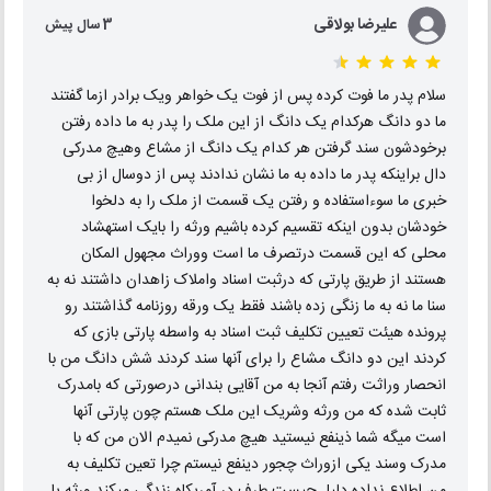
علیرضا بولاقی
3 سال پیش
سلام پدر ما فوت کرده پس از فوت یک خواهر ویک برادر ازما گفتند
ما دو دانگ هرکدام یک دانگ از این ملک را پدر به ما داده رفتن
برخودشون سند گرفتن هر کدام یک دانگ از مشاع وهیچ مدرکی
دال براینکه پدر ما داده به ما نشان ندادند پس از دوسال از بی
خبری ما سوءاستفاده و رفتن یک قسمت از ملک را به دلخوا
خودشان بدون اینکه تقسیم کرده باشیم ورثه را بایک استهشاد
محلی که این قسمت درتصرف ما است ووراث مجهول المکان
هستند از طریق پارتی که درثبت اسناد واملاک زاهدان داشتند نه به
سنا ما نه به ما زنگی زده باشند فقط یک ورقه روزنامه گذاشتند رو
پرونده هیئت تعیین تکلیف ثبت اسناد به واسطه پارتی بازی که
کردند این دو دانگ مشاع را برای آنها سند کردند شش دانگ من با
انحصار وراثت رفتم آنجا به من آقایی بندانی درصورتی که بامدرک
ثابت شده که من ورثه وشریک این ملک هستم چون پارتی آنها
است میگه شما ذینفع نیستید هیچ مدرکی نمیدم الان من که با
مدرک وسند یکی ازوراث چجور دینفع نیستم چرا تعین تکلیف به
من اطلاع نداده دلیل چیست طرف در آمریکاه زندگی میکند ورثه یا