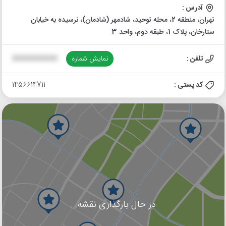
آدرس :
تهران، منطقه 2، محله توحید، شادمهر (شادمان)، نرسیده به خیابان
ستارخان، پلاک 1، طبقه دوم، واحد 3
تلفن :
نمایش شماره
XXXXXXXXXX
کد پستی :
1456614711
در حال بارگذاری نقشه...