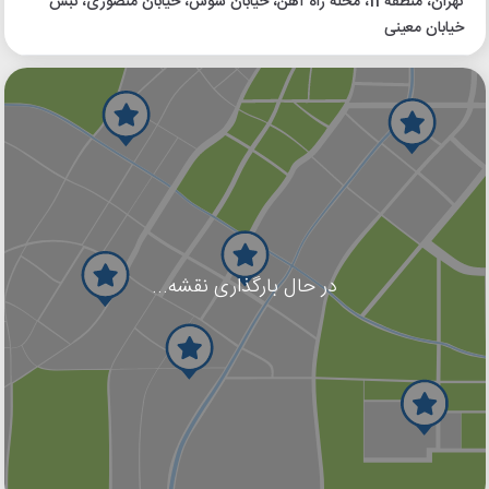
تهران، منطقه 11، محله راه آهن، خیابان شوش، خیابان منصوری، نبش
خیابان معینی
در حال بارگذاری نقشه...
گوگل
بلد
نشان