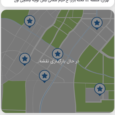
تهران، منطقه 12، محله بازار، خ خیام شمالی نبش کوچه لباسچی اول
در حال بارگذاری نقشه...
گوگل
بلد
نشان