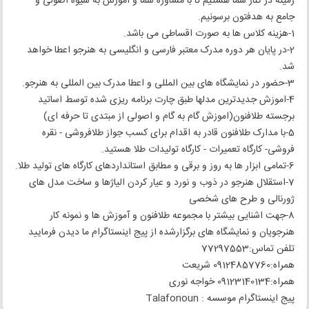
زمینه در کنار شما هستیم تا با مشاوره شما و آموزش به شیوه اصولی و
جامع به هدفتون برسونیم.
1-هزینه کلاس ها به صورت اقساطی می باشد.
2-در پایان هر دوره مدرک معتبر فارسی و انگلیسی به هنرجو اعطا خواهد
شد.
3-حضور در نمایشگاه های بین المللی و اعطا مدرک بین المللی به هنرجو.
4-اموزش جدیدترین مدلها طبق چارت برنامه ریزی شده توسط اساتید
برجسته طلافنون(اموزش گام به گام و اصولی از مبتدی تا حرفه ای)
5-با مدارک طلافنون قادر به اقدام برای کسب جواز طلافروشی - نقره
فروشی- کارگاه تعمیرات - کارگاه تولیدات طلا هستید.
6-تمامی ابزار ها به روز و برقی و مطابق استانداردهای کارگاه های تولید طلا.
7-استقلال هنرجو در ذوب و نورد و عیار کردن الیاژها و ساخت مدل های
ژورنالی و طرح های شخصی
8-جهت اشنایی بیشتر با مجموعه طلافنون و آموزش ها و نمونه کار
هنرجویان و نمایشگاه های برگزارشده از پیج اینستاگرام ما دیدن فرمایید
تلفن تماس:77297553
همراه:09124857760 شریعت
همراه:09123140134 خواجه نوری
پیج اینستاگرام موسسه : Talafonoun