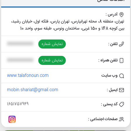
آدرس :
تهران، منطقه 8، محله تهرانپارس، تهران پارس، فلکه اول، خیابان رشید،
بین کوچه 148 و 150 غربی، ساختمان ونوس، طبقه سوم، واحد 10
تلفن :
نمایش شماره
XXXXXXXXXX
تلفن همراه :
نمایش شماره
XXXXXXXXXX
وب سایت
www.talafonoun.com
ایمیل :
mobin.shariat@gmail.com
کد پستی :
1651757949
صفحات اجتماعی :