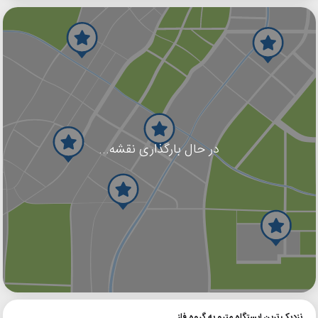
در حال بارگذاری نقشه...
گوگل
بلد
نشان
نزدیک ترین ایستگاه مترو به گروه فلز