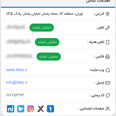
اطلاعات تماس
آدرس :
تهران، منطقه 12، محله پامنار، خیابان پامنار، پلاک 135
تلفن :
نمایش شماره
021-35089
تلفن همراه :
نمایش شماره
09351135089
فکس :
نمایش شماره
021-33964781
وب سایت
www.felez.ir
ایمیل :
info@felez.ir
کد پستی :
1117753614
صفحات اجتماعی :