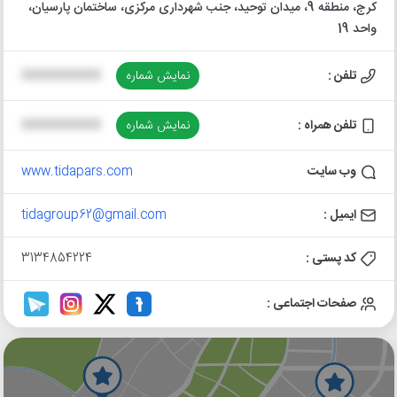
کرج، منطقه 9، میدان توحید، جنب شهرداری مرکزی، ساختمان پارسیان،
واحد 19
تلفن :
نمایش شماره
XXXXXXXXXX
تلفن همراه :
نمایش شماره
XXXXXXXXXX
وب سایت
www.tidapars.com
ایمیل :
tidagroup62@gmail.com
کد پستی :
3134854224
صفحات اجتماعی :