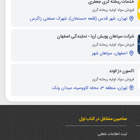
خدمات ریخته گری جعفری
فروش مواد اولیه ریخته گری
تهران، شهر قدس (قلعه حسنخان)، شهرک صنعتی زاگرس
شرکت سپاهان پویش آریا - نمایندگی اصفهان
فروش مواد اولیه ریخته گری
اصفهان، سپاهان شهر
اکسون دژ الوند
فروش مواد اولیه ریخته گری
تهران، منطقه 3، محله کاووسیه، میدان ونک
صاحبین مشاغل در کتاب اول
ثبت اطلاعات شغلی