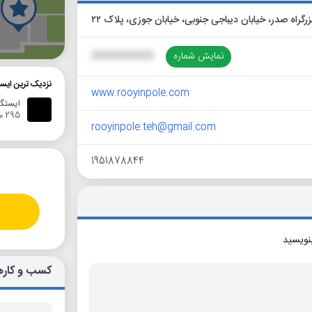
گ
نمایش شماره
XXXXXXXXXX
نزدیک ترین ایست
www.rooyinpole.com
ایستگاه ا
295 متر
rooyinpole.teh@gmail.com
1951878844
بنویسید
کسب و کاره