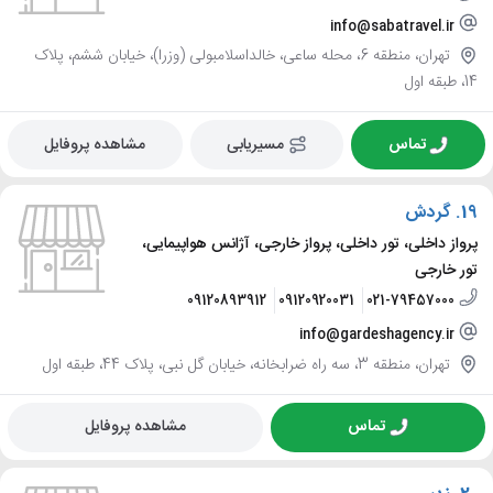
info@sabatravel.ir
تهران، منطقه 6، محله ساعی، خالداسلامبولی (وزرا)، خیابان ششم، پلاک
14، طبقه اول
تماس
مسیریابی
مشاهده پروفایل
19.
گردش
پرواز داخلی، تور داخلی، پرواز خارجی، آژانس هواپیمایی،
تور خارجی
09120893912
09120920031
021-79457000
info@gardeshagency.ir
تهران، منطقه 3، سه راه ضرابخانه، خیابان گل نبی، پلاک 44، طبقه اول
تماس
مشاهده پروفایل