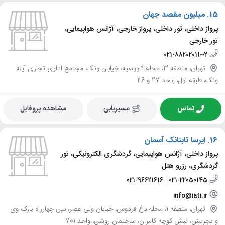
15.
میلیون مقصد جهان
پرواز داخلی، تور داخلی، پرواز خارجی، آژانس هواپیمایی،
تور خارجی
021-88202011~2
تهران، منطقه 3، محله کاووسیه، خیابان ونک، مجتمع اداری تجاری آینه
ونک، طبقه اول، واحد 27 و 26
تماس
مسیریابی
مشاهده پروفایل
16.
ایرسا تابنانک آسمان
پرواز داخلی، آژانس هواپیمایی، گردشگری الکترونیکی، تور
گردشگری، رزرو هتل
021-96621616
021-22050145
info@iati.ir
تهران، منطقه 1، محله باغ فردوس، خیابان ولی عصر، بین چهارراه پارک وی
و تجریش، نبش کوچه کامران، ساختمان روشن، واحد 701