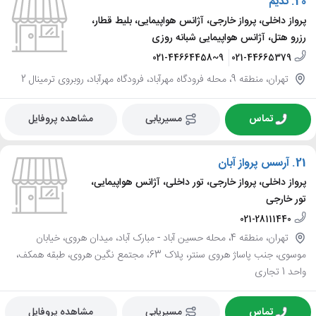
20.
ندیم
پرواز داخلی، پرواز خارجی، آژانس هواپیمایی، بلیط قطار،
رزرو هتل، آژانس هواپیمایی شبانه روزی
021-44664458~9
021-44665379
تهران، منطقه 9، محله فرودگاه مهرآباد، فرودگاه مهرآباد، روبروی ترمینال 2
تماس
مسیریابی
مشاهده پروفایل
21.
آرسس پرواز آبان
پرواز داخلی، پرواز خارجی، تور داخلی، آژانس هواپیمایی،
تور خارجی
021-28111440
تهران، منطقه 4، محله حسین آباد - مبارک آباد، میدان هروی، خیابان
موسوی، جنب پاساژ هروی سنتر، پلاک 63، مجتمع نگین هروی، طبقه همکف،
واحد 1 تجاری
تماس
مسیریابی
مشاهده پروفایل