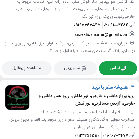
آژانس هواپیمایی ساز خوش سفر: آماده ارائه کلیه خدمات مربوط به
سفرهای داخلی,سفرهای خارجی,وقت سفارت,ویزا,تورهای داخلی,تورهای
خارجی,تورهای یک روزه تهرانگ...
09195363545
021-91003484
sazekhoshsafar@gmail.com
تهران، منطقه 5، محله پونک جنوبی، پونک، بلوار میرزا بابایی، روبروی پاساژ
بوستان، پلاک 2، ساختمان ساعت، طبقه اول، واحد 2
تماس
مسیریابی
مشاهده پروفایل
3.
همیشه سفر با نوید
رزرو پرواز داخلی و خارجی، تور داخلی، رزرو هتل داخلی و
خارجی، آژانس مسافرتی، تور کیش
با سلام احتراما به استحضار می رساند شرکت خدمات
مسافرت هوایی و گردشگری همیشه سفر دارای مجور بند الف و مجوز فروش
بلیط الکترونیک از سازمان هواپیمایی...
09123254550
021-26703477