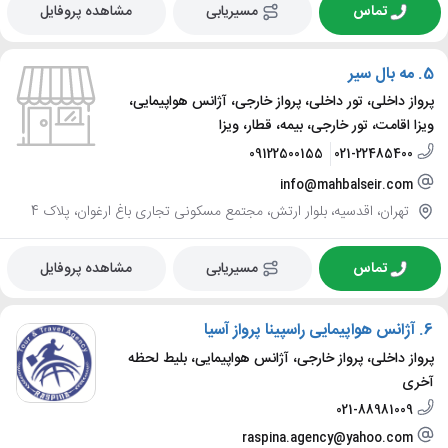
تماس
مسیریابی
مشاهده پروفایل
5.
مه بال سیر
پرواز داخلی، تور داخلی، پرواز خارجی، آژانس هواپیمایی،
ویزا اقامت، تور خارجی، بیمه، قطار، ویزا
09122500155
021-22485400
info@mahbalseir.com
تهران، اقدسیه، بلوار ارتش، مجتمع مسکونی تجاری باغ ارغوان، پلاک 4
تماس
مسیریابی
مشاهده پروفایل
6.
آژانس هواپیمایی راسپینا پرواز آسیا
پرواز داخلی، پرواز خارجی، آژانس هواپیمایی، بلیط لحظه
آخری
021-88981009
raspina.agency@yahoo.com