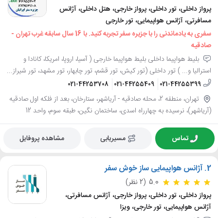
پرواز داخلی، تور داخلی، پرواز خارجی، هتل داخلی، آژانس
مسافرتی، آژانس هواپیمایی، تور خارجی
سفری به یادماندنی را با جزیره سفر تجربه کنید. با 16 سال سابقه غرب تهران -
صادقیه
بلیط هواپیما داخلی بلیط هواپیما خارجی ( آسیا، اروپا، امریکا، کانادا و
استرالیا و... ) تور داخلی (تور کیش، تور قشم، تور چابهار، تور مشهد، تور شیراز...
021-44253708
021-44255409
021-44255399
تهران، منطقه 2، محله صادقيه - آرياشهر، ستارخان، بعد از فلکه اول صادقیه
(آریاشهر)، نرسیده به چهارراه اسدی، ساختمان نگین، طبقه سوم، واحد 12
تماس
مسیریابی
مشاهده پروفایل
2.
آژانس هواپیمایی ساز خوش سفر
5.0
(2 نظر)
پرواز داخلی، تور داخلی، پرواز خارجی، آژانس مسافرتی،
آژانس هواپیمایی، تور خارجی، ویزا