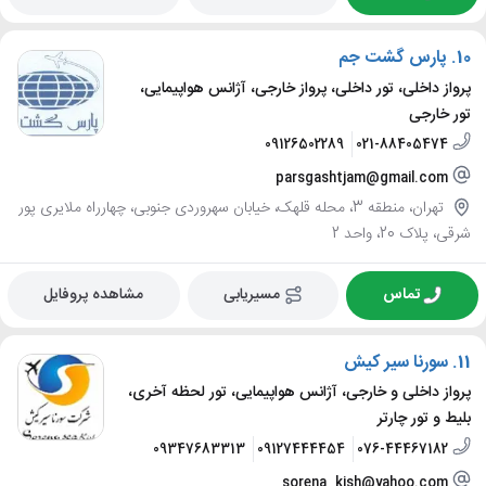
10.
پارس گشت جم
پرواز داخلی، تور داخلی، پرواز خارجی، آژانس هواپیمایی،
تور خارجی
09126502289
021-88405474
parsgashtjam@gmail.com
تهران، منطقه 3، محله قلهک، خیابان سهروردی جنوبی، چهارراه ملایری پور
شرقی، پلاک 20، واحد 2
تماس
مسیریابی
مشاهده پروفایل
11.
سورنا سیر کیش
پرواز داخلی و خارجی، آژانس هواپیمایی، تور لحظه آخری،
بلیط و تور چارتر
09347683313
09127444454
076-44467182
sorena_kish@yahoo.com