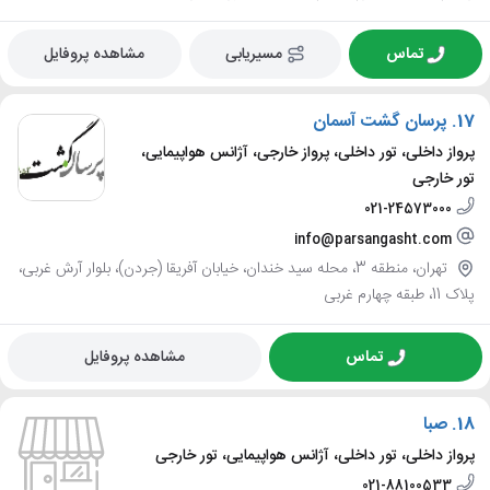
تماس
مسیریابی
مشاهده پروفایل
17.
پرسان گشت آسمان
پرواز داخلی، تور داخلی، پرواز خارجی، آژانس هواپیمایی،
تور خارجی
021-24573000
info@parsangasht.com
تهران، منطقه 3، محله سید خندان، خیابان آفریقا (جردن)، بلوار آرش غربی،
پلاک 11، طبقه چهارم غربی
تماس
مشاهده پروفایل
18.
صبا
پرواز داخلی، تور داخلی، آژانس هواپیمایی، تور خارجی
021-88100533