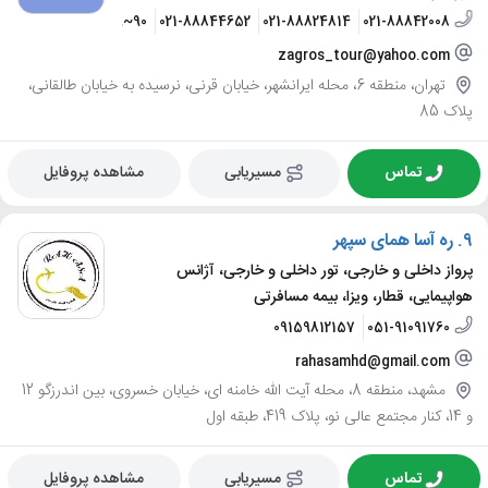
021-88840889~90
021-88844652
021-88824814
021-88842008
zagros_tour@yahoo.com
تهران، منطقه 6، محله ایرانشهر، خیابان قرنی، نرسیده به خیابان طالقانی،
پلاک 85
تماس
مسیریابی
مشاهده پروفایل
9.
ره آسا همای سپهر
پرواز داخلی و خارجی، تور داخلی و خارجی، آژانس
هواپیمایی، قطار، ویزا، بیمه مسافرتی
09159812157
051-91091760
rahasamhd@gmail.com
مشهد، منطقه 8، محله آیت الله خامنه ای، خیابان خسروی، بین اندرزگو 12
و 14، کنار مجتمع عالی نو، پلاک 419، طبقه اول
تماس
مسیریابی
مشاهده پروفایل