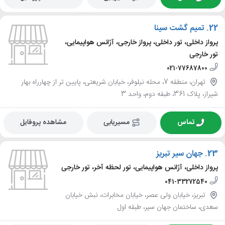
22.
تمیم گشت سینا
پرواز داخلی، تور داخلی، پرواز خارجی، آژانس هواپیمایی،
تور خارجی
021-77687800
تهران، منطقه 7، محله نیلوفر، خیابان شریعتی، پایین تر از چهارراه بهار
شیراز، پلاک 361، طبقه دوم، واحد 3
تماس
مسیریابی
مشاهده پروفایل
23.
جهان سیر تبریز
پرواز داخلی، آژانس هواپیمایی، تور لحظه آخر، تور خارجی
041-33272540
تبریز، خیابان ولی عصر، خیابان مخابرات، نبش خیابان
سعدی، ساختمان جهان سیر، طبقه اول