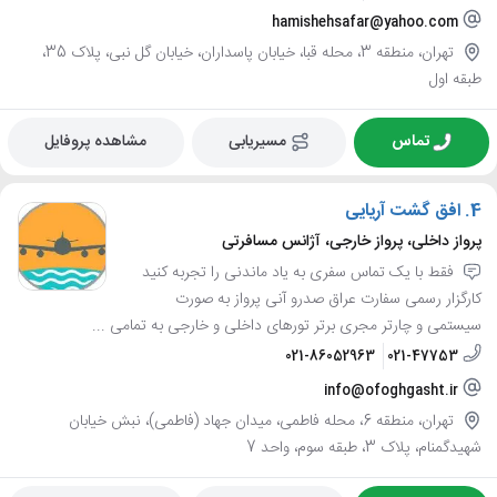
hamishehsafar@yahoo.com
تهران، منطقه 3، محله قبا، خیابان پاسداران، خیابان گل نبی، پلاک 35،
طبقه اول
تماس
مسیریابی
مشاهده پروفایل
4.
افق گشت آریایی
پرواز داخلی، پرواز خارجی، آژانس مسافرتی
فقط با یک تماس سفری به یاد ماندنی را تجربه کنید
کارگزار رسمی سفارت عراق صدرو آنی پرواز به صورت
سیستمی و چارتر مجری برتر تورهای داخلی و خارجی به تمامی ...
021-86052963
021-47753
info@ofoghgasht.ir
تهران، منطقه 6، محله فاطمی، میدان جهاد (فاطمی)، نبش خیابان
شهیدگمنام، پلاک 3، طبقه سوم، واحد 7