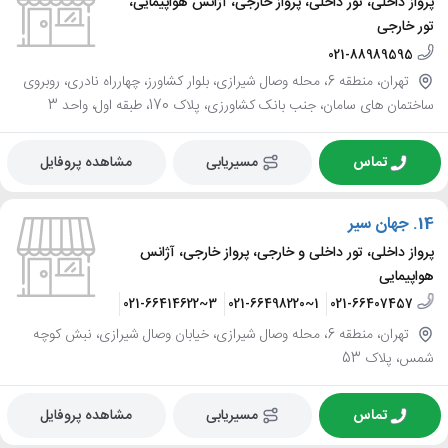
پرواز داخلی، تور داخلی، پرواز خارجی، آژانس هواپیمایی،
تور خارجی
021-88989595
تهران، منطقه 6، محله وصال شیرازی، بلوار کشاورز، چهارراه نادری، روبروی
ساختمان های سامان، جنب بانک کشاورزی، پلاک 170، طبقه اول، واحد 3
تماس
مسیریابی
مشاهده پروفایل
14.
جهان سیر
پرواز داخلی، تور داخلی و خارجی، پرواز خارجی، آژانس
هواپیمایی
021-66960796~9
021-66414622~3
021-66498220~1
021-66407457
تهران، منطقه 6، محله وصال شیرازی، خیابان وصال شیرازی، نبش کوچه
شمس، پلاک 53
تماس
مسیریابی
مشاهده پروفایل