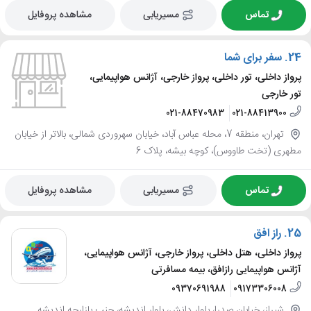
تماس
مسیریابی
مشاهده پروفایل
24.
سفر برای شما
پرواز داخلی، تور داخلی، پرواز خارجی، آژانس هواپیمایی،
تور خارجی
021-88470983
021-88413900
تهران، منطقه 7، محله عباس آباد، خیابان سهروردی شمالی، بالاتر از خیابان
مطهری (تخت طاووس)، کوچه بیشه، پلاک 6
تماس
مسیریابی
مشاهده پروفایل
25.
راز افق
پرواز داخلی، هتل داخلی، پرواز خارجی، آژانس هواپیمایی،
آژانس هواپیمایی رازافق، بیمه مسافرتی
09370691988
09173306008
شیراز، خیابان صدرا، بلوار دانش، بلوار اندیشه، جنب بازارچه اندیشه