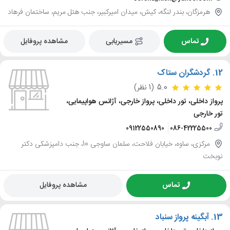
هرمزگان، بندر لنگه، کیش، میدان امیرکبیر، جنب هتل مریم، ساختمان فرهاد
تماس
مسیریابی
مشاهده پروفایل
12.
گردشگران ستاک
5.0
(1 نظر)
پرواز داخلی، تور داخلی، پرواز خارجی، آژانس هواپیمایی،
تور خارجی
09122550890
086-42225500
مرکزی، ساوه، خیابان فلاحت، سلمان ساوجی 10، جنب دامپزشکی دکتر
نوبخت
تماس
مشاهده پروفایل
13.
آبگینه پرواز سنباد