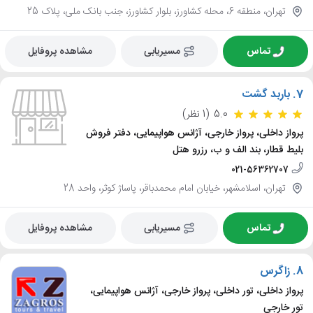
تهران، منطقه 6، محله کشاورز، بلوار کشاورز، جنب بانک ملی، پلاک 25
تماس
مسیریابی
مشاهده پروفایل
7.
باربد گشت
5.0
(1 نظر)
پرواز داخلی، پرواز خارجی، آژانس هواپیمایی، دفتر فروش
بلیط قطار، بند الف و ب، رزرو هتل
021-56362707
تهران، اسلامشهر، خیابان امام محمدباقر، پاساژ کوثر، واحد 28
تماس
مسیریابی
مشاهده پروفایل
8.
زاگرس
پرواز داخلی، تور داخلی، پرواز خارجی، آژانس هواپیمایی،
تور خارجی