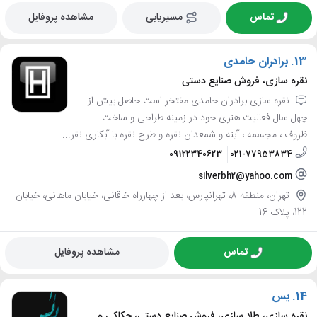
تماس
مسیریابی
مشاهده پروفایل
13.
برادران حامدی
نقره سازی، فروش صنایع دستی
نقره سازی برادران حامدی مفتخر است حاصل بیش از
چهل سال فعالیت هنری خود در زمینه طراحی و ساخت
ظروف ، مجسمه ، آینه و شمعدان نقره و طرح نقره با آبکاری نقر...
09122340623
021-77953834
silverbh2@yahoo.com
تهران، منطقه 8، تهرانپارس، بعد از چهارراه خاقانی، خیابان ماهانی، خیابان
122، پلاک 16
تماس
مشاهده پروفایل
14.
یس
نقره سازی، طلا سازی، فروش صنایع دستی، حکاکی و