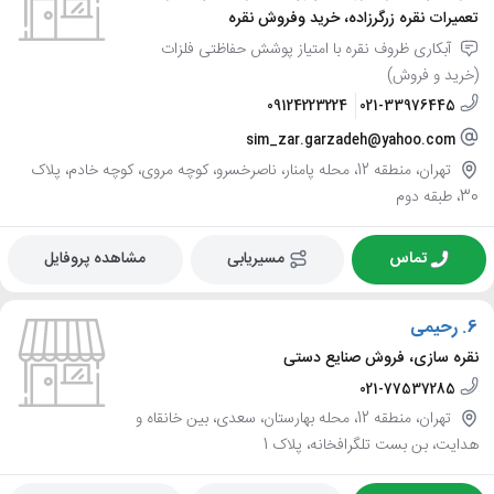
تعمیرات نقره زرگرزاده، خرید وفروش نقره
آبکاری ظروف نقره با امتیاز پوشش حفاظتی فلزات
(خرید و فروش)
09124223224
021-33976445
sim_zar.garzadeh@yahoo.com
تهران، منطقه 12، محله پامنار، ناصرخسرو، کوچه مروی، کوچه خادم، پلاک
30، طبقه دوم
تماس
مسیریابی
مشاهده پروفایل
6.
رحیمی
نقره سازی، فروش صنایع دستی
021-77537285
تهران، منطقه 12، محله بهارستان، سعدی، بین خانقاه و
هدایت، بن بست تلگرافخانه، پلاک 1