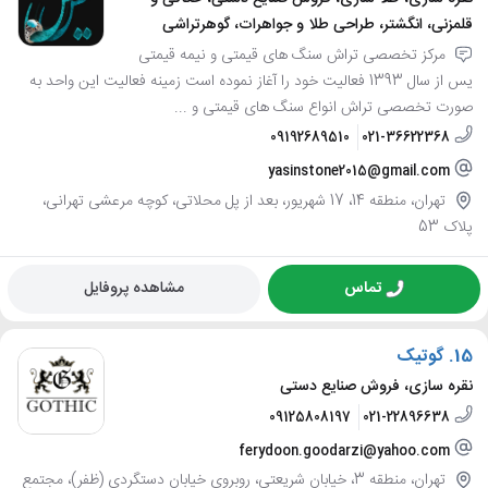
قلمزنی، انگشتر، طراحی طلا و جواهرات، گوهرتراشی
مرکز تخصصی تراش سنگ های قیمتی و نیمه قیمتی
یس از سال 1393 فعالیت خود را آغاز نموده است زمینه فعالیت این واحد به
صورت تخصصی تراش انواع سنگ های قیمتی و ...
09192689510
021-36622368
yasinstone2015@gmail.com
تهران، منطقه 14، 17 شهریور، بعد از پل محلاتی، کوچه مرعشی تهرانی،
پلاک 53
تماس
مشاهده پروفایل
15.
گوتیک
نقره سازی، فروش صنایع دستی
09125808197
021-22896638
ferydoon.goodarzi@yahoo.com
تهران، منطقه 3، خیابان شریعتی، روبروی خیابان دستگردی (ظفر)، مجتمع