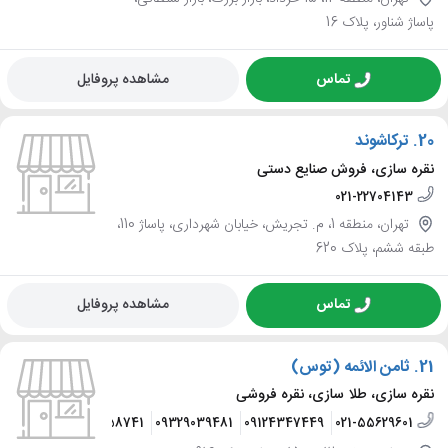
پاساژ شناور، پلاک 16
تماس
مشاهده پروفایل
20.
ترکاشوند
نقره سازی، فروش صنایع دستی
021-22704143
تهران، منطقه 1، م. تجریش، خیابان شهرداری، پاساژ 110،
طبقه ششم، پلاک 620
تماس
مشاهده پروفایل
21.
ثامن الائمه (توس)
نقره سازی، طلا سازی، نقره فروشی
09374858741
09329039481
09124347449
021-55629601