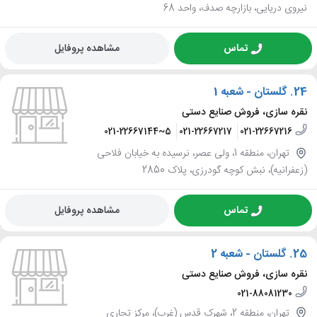
نیروی دریایی، بازارچه صدف، واحد 68
تماس
مشاهده پروفایل
24.
گلستان - شعبه 1
نقره سازی، فروش صنایع دستی
021-22667144~5
021-22667217
021-22667216
تهران، منطقه 1، ولی عصر، نرسیده به خیابان فلاحی
(زعفرانیه)، نبش کوچه گودرزی، پلاک 2850
تماس
مشاهده پروفایل
25.
گلستان - شعبه 2
نقره سازی، فروش صنایع دستی
021-88081230
تهران، منطقه 2، شهرک قدس (غرب)، مرکز تجاری