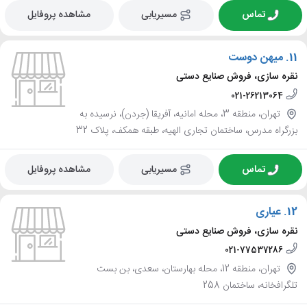
تماس
مسیریابی
مشاهده پروفایل
11.
میهن دوست
نقره سازی، فروش صنایع دستی
021-26213064
تهران، منطقه 3، محله امانیه، آفریقا (جردن)، نرسیده به
بزرگراه مدرس، ساختمان تجاری الهیه، طبقه همکف، پلاک 32
تماس
مسیریابی
مشاهده پروفایل
12.
عیاری
نقره سازی، فروش صنایع دستی
021-77537286
تهران، منطقه 12، محله بهارستان، سعدی، بن بست
تلگرافخانه، ساختمان 258