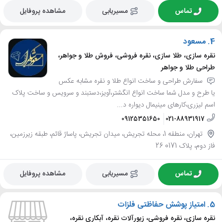
تماس
مسیریابی
مشاهده پروفایل
4.
مسعود
نقره سازی، طلا سازی، نقره فروشی، فروش طلا و جواهر،
طراحی طلا و جواهر
سفارش طراحی و ساخت انواع طلا و نقره مشابه عکس
یا طرح و مدل شما ساخت انواع انگشتر،آویز،دستبند و سرویس و ساخت پلاک
اسم لیزری،کارهای مینیمال دیواره د...
09125351650
021-88931917
تهران، منطقه 1، محله تجریش، میدان تجریش، پاساژ قائم، طبقه زیرزمین،
فاز دوم، پلاک 0171 26
تماس
مسیریابی
مشاهده پروفایل
5.
امتیاز پوشش حفاظتی فلزات
نقره سازی، نقره فروشی، زیورآلات نقره، آبکاری نقره،