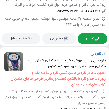
زیوآلات نقره ایرانی و خارجی خرید انواع نقره شکسته زیورآلات و ظروف
09357703737
021-46084794
تهران، منطقه 22، محله هوانیروز، بلوار کوهک، مجتمع تجاری طوبی، طبقه
سوم نبش راهرو C، واحد 444
تماس
مسیریابی
مشاهده پروفایل
2.
نقره زر
نقره سازی، نقره فروشی، خرید نقره، بنکداری شمش نقره،
بنکداری ساچمه نقره، خرید نقره دست دوم
مأموریت ما در نقره زر، تأمین شمش نقره و ساچمه نقره و
زیورآلات طلا و نقره با بالاترین کیفیت و زیباترین طراحی ها برای مشتریان
گرامی مان است. ما به دن
نقره زر مرجع تخصصی خرید و فروش شمش نقره، ساچمه نقره و نقره
سرمایه گذاری با ارائه محصولات استاندارد، قیمت گذاری شفاف و به روز، فاکتور
رسمی و تسویه سریع...