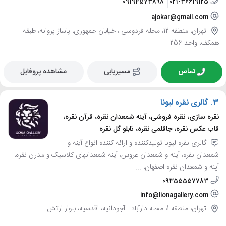
09194573898
021-36619125
ajokar@gmail.com
تهران، منطقه 12، محله فردوسی ، خیابان جمهوری، پاساژ پروانه، طبقه
همکف، واحد 256
تماس
مسیریابی
مشاهده پروفایل
3.
گالری نقره لیونا
نقره سازی، نقره فروشی، آینه شمعدان نقره، قرآن نقره،
قاب عکس نقره، جاقلمی نقره، تابلو گل نقره
گالری نقره لیونا تولیدکننده و ارائه کننده انواع آینه و
شمعدان نقره، آینه و شمعدان عروس، آینه شمعدانهای کلاسیک و مدرن نقره،
آینه و شمعدان نقره اصفهان، ...
09355557783
info@lionagallery.com
تهران، منطقه 1، محله دارآباد - آجودانيه، اقدسیه، بلوار ارتش