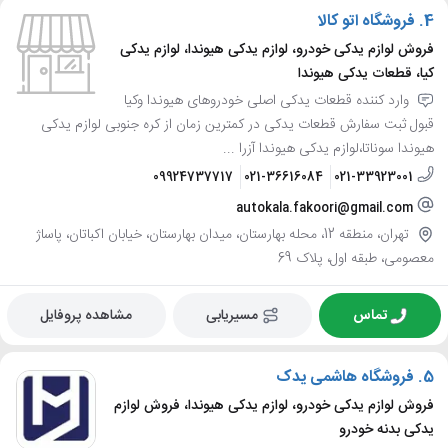
4.
فروشگاه اتو کالا
فروش لوازم یدکی خودرو، لوازم یدکی هیوندا، لوازم یدکی
کیا، قطعات یدکی هیوندا
وارد کننده قطعات یدکی اصلی خودروهای هیوندا وکیا
قبول ثبت سفارش قطعات یدکی در کمترین زمان از کره جنوبی لوازم یدکی
هیوندا سوناتا،لوازم یدکی هیوندا آزرا ...
09924737717
021-36616084
021-33923001
autokala.fakoori@gmail.com
تهران، منطقه 12، محله بهارستان، میدان بهارستان، خیابان اکباتان، پاساژ
معصومی، طبقه اول، پلاک 69
تماس
مسیریابی
مشاهده پروفایل
5.
فروشگاه هاشمی یدک
فروش لوازم یدکی خودرو، لوازم یدکی هیوندا، فروش لوازم
یدکی بدنه خودرو