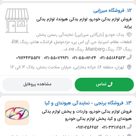
12.
فروشگاه میرزایی
فروش لوازم یدکی خودرو، لوازم یدکی هیوندا، لوازم یدکی
پراید
یدک خودرو (بازرگانی میرزایی) نمایندگی رسمی پخش
قطعات عظام، امیرنیا، جی آی اس پی، مژده‌وصل، فرانتک، هانتر، رینگ RIK،
رینگ TP، رینگ Mainberg، رینگ ne، ف...
09126435527
021-55079931
021-55082024
021-55184523
تهران، منطقه 16، خزانه بخارایی، خیابان سلامت بخش، پلاک 12 الی 16
تماس
مشاهده پروفایل
13.
فروشگاه برنجی - نمایندگی هیوندای و کیا
فروش لوازم یدکی خودرو، واردات و پخش لوازم یدکی
هیوندای و کیا، پخش لوازم یدکی خودرو
09120256652
021-33116519