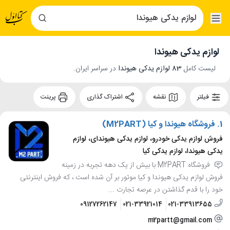
لوازم یدکی هیوندا
لیست کامل
83 لوازم یدکی هیوندا
در سراسر ایران.
فیلتر
نقشه
اشتراک گذاری
پرینت
1.
فروشگاه هیوندا و کیا (M2PART)
فروش لوازم یدکی خودرو، لوازم یدکی هیوندای، لوازم
یدکی هیوندا، لوازم یدکی کیا
فروشگاه M2PART با بیش از یک دهه تجربه در زمینه
فروش لوازم یدکی هیوندا و کیا موتور بر آن شده است ، که فروش اینترنتی
خود را با قدم گذاشتن در عرصه تجارت ...
09127262147
021-33921014
021-33913655
m2partt@gmail.com