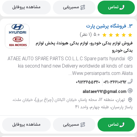
تماس
مسیریابی
مشاهده پروفایل
3.
فروشگاه پرشین پارت
5.0
(1 نظر)
فروش لوازم یدکی خودرو، لوازم یدکی هیوندا، پخش لوازم
یدکی خودرو
ATAEE AUTO SPARE PARTS CO.L.L.C Spare parts hyundai
kia second hand new Delivery worldwide all kinds of cars
Www.persianparts.com Aliata...
09123655320
021-36610292
aliataee992@gmail.com
تهران، منطقه 12، محله پامنار، خیابان اکباتان (چراغ برق)، خیابان ملت،
پاساژ پارسیان، طبقه چهارم، واحد 41
تماس
مسیریابی
مشاهده پروفایل