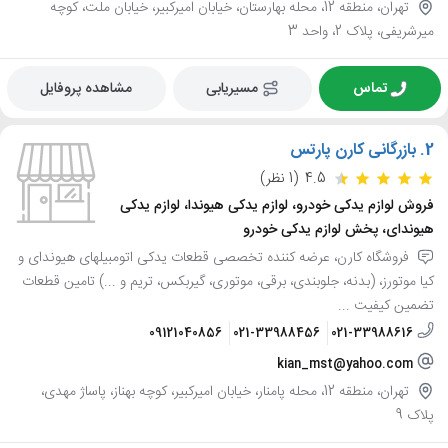
تهران، منطقه 12، محله بهارستان، خیابان امیرکبیر، خیابان ملت، کوچه
میرشریفی، پلاک 2، واحد 3
تماس
مسیریابی
مشاهده پروفایل
2.
بازرگانی کارن پارتس
4.5
(1 نظر)
فروش لوازم یدکی خودرو، لوازم یدکی هیوندا، لوازم یدکی
هیوندای، پخش لوازم یدکی خودرو
فروشگاه کارن، عرضه کننده تخصصی قطعات یدکی اتومبیلهای هیوندای و
کیا موتورز، (بدنه، جلوبندی، برقی، موتوری، گیربکس، تریم و ...) تامین قطعات
تضمین کیفیت ...
09121040856
021-33988456
021-33988616
kian_mst@yahoo.com
تهران، منطقه 12، محله پامنار، خیابان امیرکبیر، کوچه بهناز، پاساژ مهدی،
پلاک 9