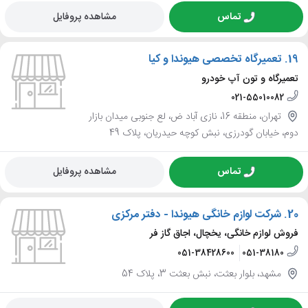
تماس
مشاهده پروفایل
19.
تعمیرگاه تخصصی هیوندا و کیا
تعمیرگاه و تون آپ خودرو
021-55010082
تهران، منطقه 16، نازی آباد ض، لع جنوبی میدان بازار
دوم، خیابان گودرزی، نبش کوچه حیدریان، پلاک 49
تماس
مشاهده پروفایل
20.
شرکت لوازم خانگی هیوندا - دفتر مرکزی
فروش لوازم خانگی، یخچال، اجاق گاز فر
051-38428600
051-38180
مشهد، بلوار بعثت، نبش بعثت 3، پلاک 54