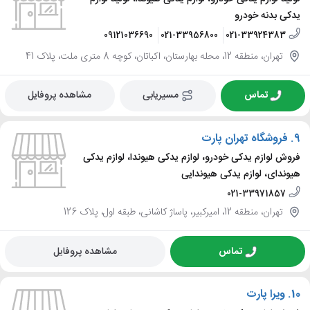
یدکی بدنه خودرو
09121036690
021-33956800
021-33924383
تهران، منطقه 12، محله بهارستان، اکباتان، کوچه 8 متری ملت، پلاک 41
تماس
مسیریابی
مشاهده پروفایل
9.
فروشگاه تهران پارت
فروش لوازم یدکی خودرو، لوازم یدکی هیوندا، لوازم یدکی
هیوندای، لوازم یدکی هیوندایی
021-33971857
تهران، منطقه 12، امیرکبیر، پاساژ کاشانی، طبقه اول، پلاک 126
تماس
مشاهده پروفایل
10.
ویرا پارت