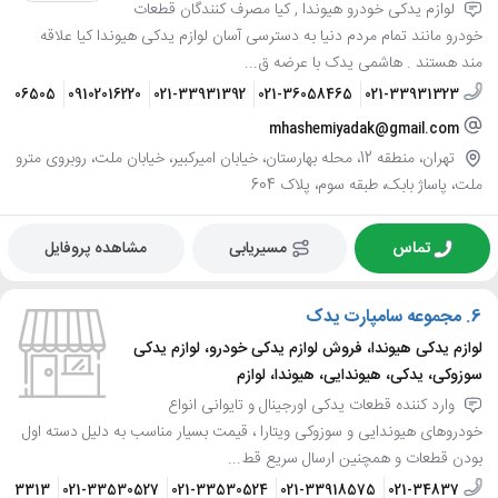
لوازم یدکی خودرو هیوندا , کیا مصرف کنندگان قطعات
خودرو مانند تمام مردم دنیا به دسترسی آسان لوازم یدکی هیوندا کیا علاقه
مند هستند . هاشمی یدک با عرضه ق...
27006505
09102016220
021-33931392
021-36058465
021-33931323
mhashemiyadak@gmail.com
تهران، منطقه 12، محله بهارستان، خیابان امیرکبیر، خیابان ملت، روبروی مترو
ملت، پاساژ بابک، طبقه سوم، پلاک 604
تماس
مسیریابی
مشاهده پروفایل
6.
مجموعه سامپارت یدک
لوازم یدکی هیوندا، فروش لوازم یدکی خودرو، لوازم یدکی
سوزوکی، یدکی، هیوندایی، هیوندا، لوازم
وارد کننده قطعات یدکی اورجینال و تایوانی انواع
خودروهای هیوندایی و سوزوکی ویتارا ، قیمت بسیار مناسب به دلیل دسته اول
بودن قطعات و همچنین ارسال سریع قط...
3913313
021-33530527
021-33530524
021-33918575
021-34837