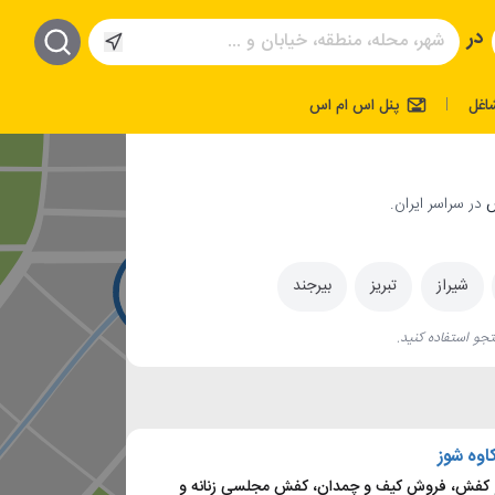
در
اغل
پنل اس ام اس
|
در سراسر ایران.
شیراز
تبریز
بیرجند
جو استفاده کنید.
اوه شوز
کفش، فروش کیف و چمدان، کفش مجلسی زنانه و