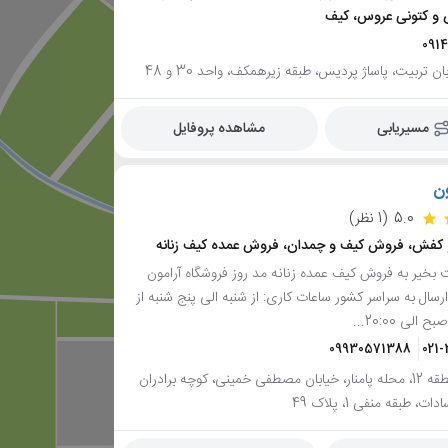
 و کتونی عروس، کیف
091
ان تربیت، پاساژ پردیس، طبقه زیرهمکف، واحد 30 و 48
مسیریابی
مشاهده پروفایل
ون
5.0
(1 نظر)
کفش، فروش کیف و چمدان، فروش عمده کیف زنانه
بخیر به فروش کیف عمده زنانه مد روز فروشگاه آرامون
سال به سراسر کشور ساعات کاری: از شنبه الی پنج شنبه از
09930571388
021
تهران، منطقه 12، محله پامنار، خیابان مصطفی خمینی، کوچه برادران
، طبقه منفی 1، پلاک 49