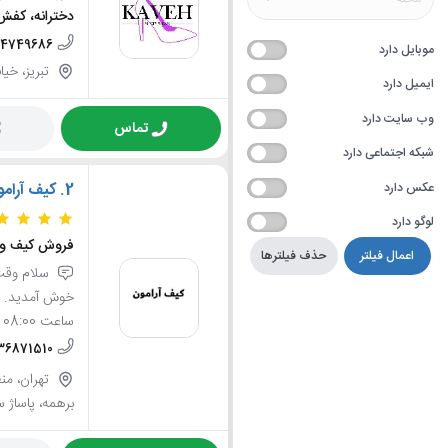
دخترانه، کفش
44749686
موبایل دارد
تبریز، خیاب
ایمیل دارد
وب سایت دارد
تماس
شبکه اجتماعی دارد
عکس دارد
2.
کیف آرام
لوگو دارد
فروش کیف و 
اعمال فیلتر
حذف فیلترها
سلام وقت 
خوش آمدید. ار
ساعت 08:00 صبح الی 20:00...
-36871510
برهمه، پاساژ سادات