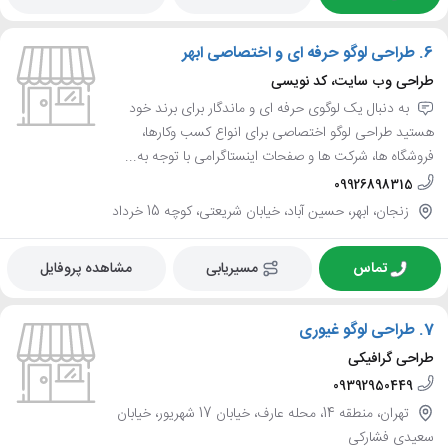
6.
طراحی لوگو حرفه ای و اختصاصی ابهر
طراحی وب سایت، کد نویسی
به دنبال یک لوگوی حرفه ای و ماندگار برای برند خود
هستید طراحی لوگو اختصاصی برای انواع کسب وکارها،
فروشگاه ها، شرکت ها و صفحات اینستاگرامی با توجه به...
09926898315
زنجان، ابهر، حسین آباد، خیابان شریعتی، کوچه 15 خرداد
تماس
مسیریابی
مشاهده پروفایل
7.
طراحی لوگو غیوری
طراحی گرافیکی
09392950449
تهران، منطقه 14، محله عارف، خیابان 17 شهریور، خیابان
سعیدی فشارکی