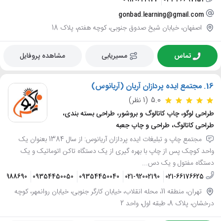
gonbad.learning@gmail.com
اصفهان، خیابان شیخ صدوق جنوبی، کوچه هفتم، پلاک 18
تماس
مسیریابی
مشاهده پروفایل
16.
مجتمع ایده پردازان آریان (آریانوس)
5.0
(1 نظر)
طراحی لوگو، چاپ کاتالوگ و بروشور، طراحی بسته بندی،
طراحی کاتالوگ، طراحی و چاپ جعبه
مجتمع چاپ و تبلیغات ایده پردازان آریانوس: از سال 1384 بعنوان یک
واحد کوچک پس از چاپ با بهره گیری از یک دستگاه تاکن اتوماتیک و یک
دستگاه مفتول و یک دس...
124988690
09354450050
09354450040
021-92002190
021-66176625
تهران، منطقه 11، محله انقلاب، خیابان کارگر جنوبی، خیابان روانمهر، کوچه
درخشان، پلاک 8، طبقه اول، واحد 2