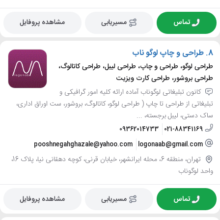
تماس
مسیریابی
مشاهده پروفایل
8.
طراحی و چاپ لوگو ناب
طراحی لوگو، طراحی و چاپ، طراحی لیبل، طراحی کاتالوگ،
طراحی بروشور، طراحی کارت ویزیت
کانون تبلیغاتی لوگوناب آماده ارائه کلیه امور گرافیکی و
تبلیغاتی از طراحی تا چاپ ( طراحی لوگو، کاتالوگ، بروشور، ست اوراق اداری،
ساک دستی، لیبل برجسته، ...
09362014733
021-88341169
pooshnegahghazale@yahoo.com
logonaab@gmail.com
تهران، منطقه 6، محله ایرانشهر، خیابان قرنی، کوچه دهقانی نیا، پلاک 16،
واحد لوگوناب
تماس
مسیریابی
مشاهده پروفایل