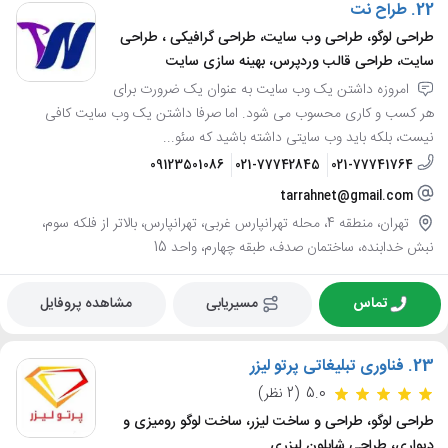
22.
طراح نت
طراحی لوگو، طراحی وب سایت، طراحی گرافیکی ، طراحی
سایت، طراحی قالب وردپرس، بهینه سازی سایت
امروزه داشتن یک وب سایت به عنوان یک ضرورت برای
هر کسب و کاری محسوب می شود. اما صرفا داشتن یک وب سایت کافی
نیست، بلکه باید وب سایتی داشته باشید که سئو...
09123501086
021-77742845
021-77741764
tarrahnet@gmail.com
تهران، منطقه 4، محله تهرانپارس غربی، تهرانپارس، بالاتر از فلکه سوم،
نبش خدابنده، ساختمان صدف، طبقه چهارم، واحد 15
تماس
مسیریابی
مشاهده پروفایل
23.
فناوری تبلیغاتی پرتو لیزر
5.0
(2 نظر)
طراحی لوگو، طراحی و ساخت لیزر، ساخت لوگو رومیزی و
دیواری، طراحی شابلون لیزری