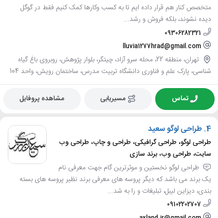
متخصص کنار هم قرار داده ایم تا به کسب وکارها کمک کنیم فقط در گوگل
دیده نشوند، بلکه فروش و رشد...
09306282321
lluvia1277hrad@gmail.com
تهران، منطقه 22، محله سرو آزاد، چیتگر، بلوار پژوهش، روبروی باغ گیاه
شناسی، پارک علم و فناوری دانشگاه تربیت مدرس، ساختمان رویش، واحد 104
تماس
مسیریابی
مشاهده پروفایل
4.
طراحی لوگو سعید
طراحی لوگو، طراحی گرافیکی، طراحی و چاپ، طراحی وب
سایت، طراحی وب، برند سازی
طراحی لوگو نخستین و موثرترین گام جهت معرفی نام
یک برند می باشد که دیگر پروسه های معرفی برند نظیر پروسه های بسته
بندی، دیزاین لیبل، تبلیغات و را به شد...
09102202707
axland.ir@gmail.com