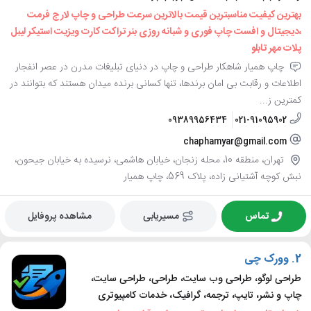
بهترین کیفیت مناسبترین قیمت بالاترین سرعت طراحی و چاپ لارج فرمت
،دیجیتال و افست چاپ فوری و شبانه روزی بنر تراکت کارت ویزیت استیکر لیبل
پلات مهر تابلو
چاپ همیار شاهکار طراحی و چاپ در دنیای تبلیغات مدرن در عصر انفجار
اطلاعات و رقابت بی امان برندها، تنها کسانی برنده میدان هستند که بتوانند در
کمترین ز...
09389956434
021-91095902
chaphamyar@gmail.com
تهران، منطقه 10، محله زنجان، خیابان هاشمی، نرسیده به خیابان جیحون،
نبش کوچه آشتیانی زاده، پلاک 569، چاپ همیار
تماس
مسیریابی
مشاهده پروفایل
2.
وورک چی
طراحی لوگو، طراحی وب سایت، طراحی، طراحی سایت،
چاپ و نشر، تایپ، ترجمه، گرافیک، خدمات کامپیوتری