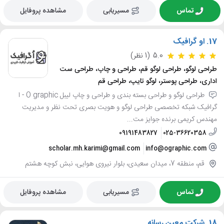
تماس
مسیریابی
مشاهده پروفایل
17.
او گرافیک
5.0
(1 نظر)
طراحی لوگو، طراحی لوگو قم، طراحی و چاپ، طراحی ست
اداری، طراحی پوستر، لوگو تایپ، طراحی قم
طراحی لوگو و طراحی بسته بندی و طراحی و چاپ لیبل O graphic - ا
گرافیک شبکه تخصصی طراحی لوگو و هویت بصری تحت نظر و مدیریت
مهندس کریمی برنده جوایز مت...
09191483827
025-36620358
scholar.mh.karimi@gmail.com
info@ographic.com
قم، منطقه 7، میدان سعیدی، بلوار نیروی هوایی، نبش کوچه هشتم
تماس
مسیریابی
مشاهده پروفایل
18.
شرکت معین رسانه