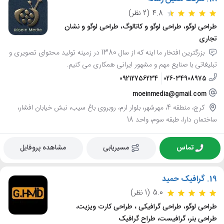
4.8
(2 نظر)
طراحی لوگو، طراحی لوگو و کاتالوگ، طراحی لوگو و نشان
تجاری
بزرگترین افتخار ما اینه که از سال 1380 در زمینه تولید محتوای تصویری و
تبلیغاتی با صنایع مهم و مشهور ایرانی همکاری می کنیم.
09212756234
026-34908975
moeinmedia@gmail.com
کرج، منطقه 4، مهرشهر، بلوار ارم، روبروی باغ سیب، نبش خیابان افشار،
ساختمان دارا، طبقه سوم، واحد 18
تماس
مسیریابی
مشاهده پروفایل
19.
گرافیک حمید
5.0
(1 نظر)
طراحی لوگو، طراحی گرافیکی ، طراحی کارت ویزیت،
طراحی بنر، گرافیست، طراح گرافیک