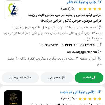
12.
چاپ و تبلیغات ظفر
5.0
(1 نظر)
طراحی لوگو، طراحی و چاپ، طراحی، طراحی کارت ویزیت،
طراحی بروشور، طراحی فاکتور، طراحی سرنسخه
مجموعه چاپ و تبلیغات ظفر: با تکیه بر سال ها تجربه و بهره گیری از
پیشرفته ترین فناوری های چاپ و طراحی، به عنوان یکی از مراکز معتبر در حوزه
چاپ و تبلیغ...
09121183523
0903431044
021-22922900
omidco1@gmail.com
تهران، منطقه 3، محله داودیه، خیابان دستگردی (ظفر)، پلاک 50، پاساژ
ظفر
تماس
مسیریابی
مشاهده پروفایل
13.
آژانس تبلیغاتی تارماوب
5.0
(1 نظر)