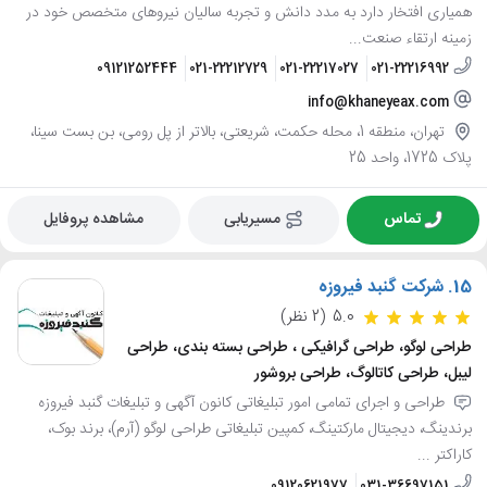
همیاری افتخار دارد به مدد دانش و تجربه سالیان نیروهای متخصص خود در
زمینه ارتقاء صنعت...
09121252444
021-22212729
021-22217027
021-22216992
info@khaneyeax.com
تهران، منطقه 1، محله حکمت، شریعتی، بالاتر از پل رومی، بن بست سینا،
پلاک 1725، واحد 25
تماس
مسیریابی
مشاهده پروفایل
15.
شرکت گنبد فیروزه
5.0
(2 نظر)
طراحی لوگو، طراحی گرافیکی ، طراحی بسته بندی، طراحی
لیبل، طراحی کاتالوگ، طراحی بروشور
طراحی و اجرای تمامی امور تبلیغاتی کانون آگهی و تبلیغات گنبد فیروزه
برندینگ، دیجیتال مارکتینگ، کمپین تبلیغاتی طراحی لوگو (آرم)، برند بوک،
کاراکتر ...
09120621977
031-36697151