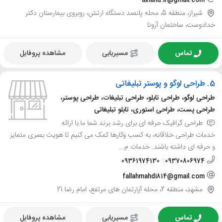
شیراز، منطقه 5، محله پانصد دستگاه ارتش، روبروی بیمارستان دکتر
خدادوست، ساختمان آرونا
تماس
مسیریابی
مشاهده پروفایل
5.
طراحی لوگو و پوستر تبلیغاتی
طراحی لوگو، طراحی تابلو، طراحی تبلیغات، طراحی پوستر،
طراحی پست، طراحی استوری، تابلو تبلیغاتی
طراحی گرافیک حرفه ای برای رشد برند شما ما با ارائه
خدمات طراحی خلاقانه، به کسب وکارها کمک می کنیم تا هویت بصری متمایز
و حرفه ای داشته باشند. خدمات م...
09361974130
09370806974
fallahmahdi814@gmail.com
مشهد، منطقه 2، محله آپارتمان های مرتفع، امام رضا 21
تماس
مسیریابی
مشاهده پروفایل