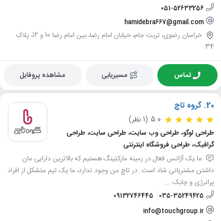
051-52633256
hamidebra667@gmail.com
خراسان رضوی، تربت جام، خیابان امام رضا، بین امام رضا 10 و 12، پلاک
34
تماس
مسیریابی
مشاهده پروفایل
20.
گروه تاچ
5.0
(1 نظر)
طراحی لوگو، طراحی وب سایت، طراحی سایت، طراحی
گرافیک، طراحی فروشگاه اینترنتی
ما یک آژانس فعال در زمینه مارکتینگ هستیم که بالاترین دارایی مان
داشتن مشتریانی شاد است. در تاچ من وجود ندارد، ما یک تیم متشکل از افراد
پرانرژی و چابک ...
09132746445
035-35249425
info@touchgroup.ir