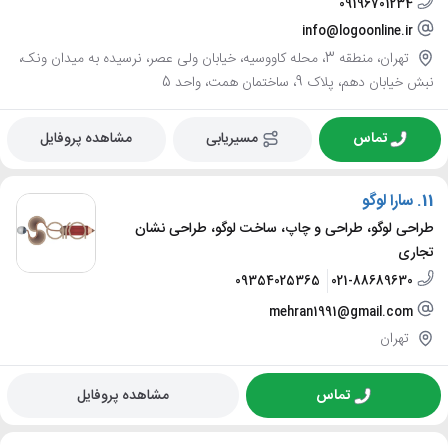
09196701234
info@logoonline.ir
تهران، منطقه 3، محله کاووسیه، خیابان ولی عصر، نرسیده به میدان ونک،
نبش خیابان دهم، پلاک 9، ساختمان همت، واحد 5
تماس
مسیریابی
مشاهده پروفایل
11.
سارا لوگو
طراحی لوگو، طراحی و چاپ، ساخت لوگو، طراحی نشان
تجاری
09354025365
021-88689630
mehran1991@gmail.com
تهران
تماس
مشاهده پروفایل