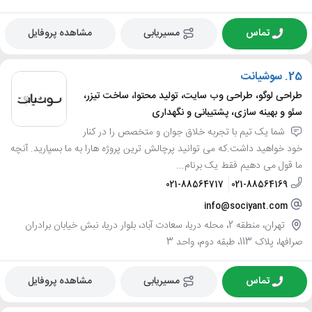
تماس
مسیریابی
مشاهده پروفایل
25.
سوشیانت
طراحی لوگو، طراحی وب سایت، تولید محتوا، ساخت تیزر،
سئو و بهینه سازی، پشتیبانی و نگهداری
شما یک تیم با تجربه خلاق جوان و متخصص را در کنار
خود خواهید داشت.که می توانید پرچالش ترین پروژه هارا به ما بسپارید. آنچه
ما قول می دهیم فقط یک برنام...
021-88564717
021-88564169
info@sociyant.com
تهران، منطقه 2، محله دریا، سعادت آباد، بلوار دریا، نبش خیابان برادران
صرافها، پلاک 113، طبقه دوم، واحد 3
تماس
مسیریابی
مشاهده پروفایل