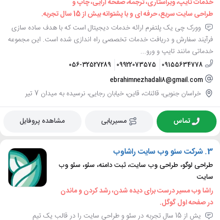
خدمات تایپ، ویراستاری، ترجمه، صفحه آرایی، چاپ و
طراحی سایت سریع، حرفه ای و با پشتوانه بیش از 15 سال تجربه.
وورک چی یک پلتفرم ارائه خدمات دیجیتال است که با هدف ساده سازی
فرآیند سفارش و دریافت خدمات تخصصی راه اندازی شده است. این مجموعه
خدماتی مانند تایپ و ورو...
056-32527289
09922073575
09155634778
ebrahimnezhadali8@gmail.com
خراسان جنوبی، قائنات، قاین، خیابان رجایی، نرسیده به میدان 7 تیر
تماس
مسیریابی
مشاهده پروفایل
3.
شرکت سئو وب سایت راشاوب
طراحی لوگو، طراحی وب سایت، ثبت دامنه، سئو، سئو وب
سایت
راشا وب مسیر درست برای دیده شدن، رشد کردن و ماندن
در صفحه اول گوگل.
یش از 15 سال تجربه در سئو و طراحی سایت را در قالب یک تیم