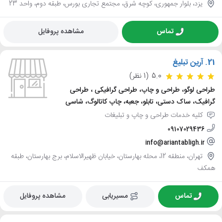
یزد، بلوار جمهوری، کوچه شرق، مجتمع تجاری بورس، طبقه دوم، واحد 23
تماس
مشاهده پروفایل
21.
آرین تبلیغ
5.0
(1 نظر)
طراحی لوگو، طراحی و چاپ، طراحی گرافیکی ، طراحی
گرافیک، ساک دستی، تابلو، جعبه، چاپ کاتالوگ، شاسی
کلیه خدمات طراحی و چاپ و تبلیغات
09107029436
info@ariantabligh.ir
تهران، منطقه 12، محله بهارستان، خیابان ظهیرالاسلام، برج بهارستان، طبقه
همکف
تماس
مسیریابی
مشاهده پروفایل