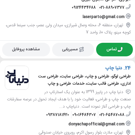
09124434688
021-88907377
laserparto@gmail.com
تهران، منطقه 6، محله وصال شیرازی، میدان ولی عصر، جنب سینما قدس،
کوچه مینو، پلاک 10، واحد 7
تماس
مسیریابی
مشاهده پروفایل
24.
دنیا چاپ
طراحی لوگو، طراحی و چاپ، طراحی سایت، طراحی ست
اداری، طراحی قالب سایت، خدمات طراحی و چاپ
دنیا چاپ در پاییز 1399 به عنوان یک استارتاپ در
صنعت چاپ و طراحی، فعالیت خود را با هدف ایجاد تحول در عرصه سفارشات
چاپ و طراحی آغاز نموده است. دنیاچاپ د...
09387181420
09016484307
021-65487088
donyachapofficial@gmail.com
تهران، ملارد، بلوار رسول اکرم، روبروی خیابان صدوقی