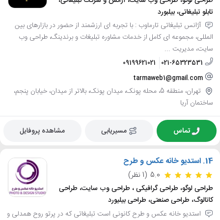
طراحی لوگو، طراحی وب سایت، آژانس و شرکت تبلیغاتی،
تابلو تبلیغاتی، بیلبورد
آژانس تبلیغاتی تارماوب : با تجربه ای ارزشمند از حضور در بازارهای بین
المللی، مجموعه ای کامل از خدمات مشاوره تبلیغات و برندینگ، طراحی وب
سایت، مدیریت ...
09199621021
021-65323531
tarmaweb1@gmail.com
تهران، منطقه 5، محله پونک، میدان پونک، بالاتر از میدان، خیابان پنجم،
ساختمان آریا
تماس
مسیریابی
مشاهده پروفایل
14.
استدیو خانه عکس و طرح
5.0
(1 نظر)
طراحی لوگو، طراحی گرافیکی ، طراحی وب سایت، طراحی
کاتالوگ، طراحی صنعتی، طراحی بیلیورد
استدیو خانه عکس و طرح کانونی است تبلیغاتی که در پرتو روح همدلی و