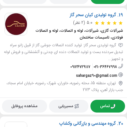
19.
گروه تولیدی کیان سحر گاز
5.0
(2 نظر)
شیرآلات گازی، شیرآلات، لوله و اتصالات، لوله و اتصالات
فولادی، تاسیسات ساختمان
گروه تولیدی سحر گاز: تولید کننده اتصالات جوشی گاز از قبیل زانو سراه
تبدیل سردنده بست و تولید اتصالات دنده ای چدنی و آتشنشانی و فروش لوله
و تجهیز...
09124729117
021-36467998
sahargaz90@gmail.com
تهران، منطقه 15، محله رضویه، خاوران، شهرک رضویه، خیابان امام سجاد،
جنب بازار آهن، پلاک 273
تماس
مسیریابی
مشاهده پروفایل
20.
گروه مهندسی و بازرگانی وکشاپ