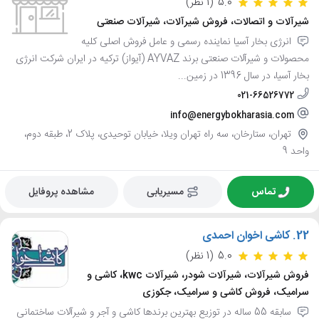
5.0
(1 نظر)
شیرآلات و اتصالات، فروش شیرآلات، شیرآلات صنعتی
انرژی بخار آسیا نماینده رسمی و عامل فروش اصلی کلیه
محصولات و شیرآلات صنعتی برند AYVAZ (آیواز) ترکیه در ایران شرکت انرژی
بخار آسیا، در سال 1396 در زمین...
021-66526772
info@energybokharasia.com
تهران، ستارخان، سه راه تهران ویلا، خیابان توحیدی، پلاک 2، طبقه دوم،
واحد 9
تماس
مسیریابی
مشاهده پروفایل
22.
کاشی اخوان احمدی
5.0
(1 نظر)
فروش شیرآلات، شیرآلات شودر، شیرآلات kwc، کاشی و
سرامیک، فروش کاشی و سرامیک، جکوزی
سابقه 55 ساله در توزیع بهترین برندها کاشی و آجر و شیرآلات ساختمانی