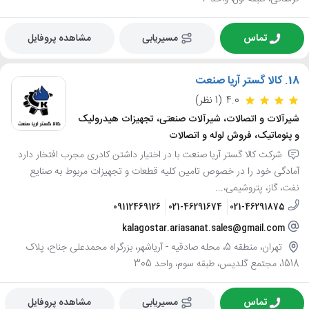
تماس
مسیریابی
مشاهده پروفایل
18.
کالا گستر آریا صنعت
4.0
(1 نظر)
شیرآلات و اتصالات، شیرآلات صنعتی، تجهیزات هیدرولیک
و پنوماتیک، فروش لوله و اتصالات
شرکت کالا گستر آریا صنعت با در اختیار داشتن کادری مجرب افتخار دارد
آمادگی خود را در خصوص تامین کلیه قطعات و تجهیزات مربوط به صنایع
نفت، گاز، پتروشیمی،...
09112469126
021-46291674
021-46291875
kalagostar.ariasanat.sales@gmail.com
تهران، منطقه 5، محله صادقيه - آرياشهر، بزرگراه محمدعلی جناح، پلاک
1518، مجتمع گلدیس، طبقه سوم، واحد 305
تماس
مسیریابی
مشاهده پروفایل