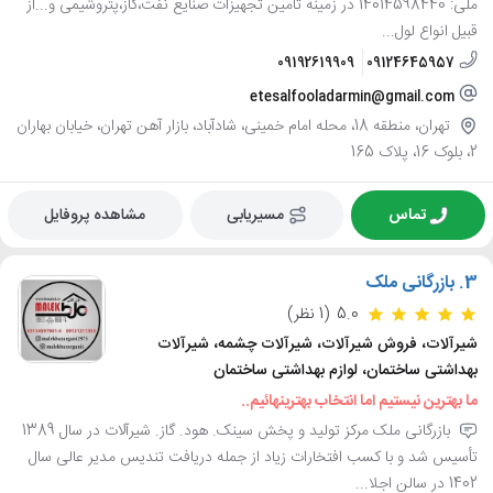
ملی: 14014598440 در زمینه تامین تجهیزات صنایع نفت،گاز،پتروشیمی و...از
قبیل انواع لول...
09192619909
09124645957
etesalfooladarmin@gmail.com
تهران، منطقه 18، محله امام خمینی، شادآباد، بازار آهن تهران، خیابان بهاران
2، بلوک 16، پلاک 165
تماس
مسیریابی
مشاهده پروفایل
3.
بازرگانی ملک
5.0
(1 نظر)
شیرآلات، فروش شیرآلات، شیرآلات چشمه، شیرآلات
بهداشتی ساختمان، لوازم بهداشتی ساختمان
ما بهترین نیستیم اما انتخاب بهترینهائیم..
بازرگانی ملک مرکز تولید و پخش سینک. هود. گاز. شیرآلات در سال 1389
تأسیس شد و با کسب افتخارات زیاد از جمله دریافت تندیس مدیر عالی سال
1402 در سالن اجلا...