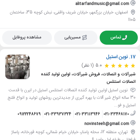
alitarfandmusic@gmail.com
اصفهان، خیابان بزرگمهر، خیابان شریف واقفی، نبش کوچه 35، ساختمان
1105
تماس
مسیریابی
مشاهده پروفایل
17.
نوین استیل
5.0
(1 نظر)
شیرآلات و اتصالات، فروش شیرآلات، اولین تولید کننده
اتصالات استنلس
نوین استیل اولین تولید کننده اتصالات استنلس استیل در ایرن با قدمت
30 ساله انواع شیر آلات با بهره گیری از جدیدترین روشهای تولید و انواع فلنج
استیل و فو...
09122248679
021-33937324
021-33113946
021-33468170
novinsteel1@gmail.com
تهران، منطقه 12، محله پامنار، خیابان خیام شمالی، کوچه قورخانه، پاساژ
فراهانی، طبقه اول، واحد 6