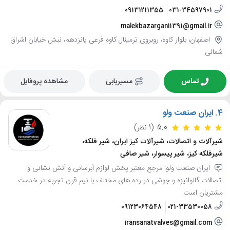
09131211355
031-34597901
malekbazargani1391@gmail.ir
اصفهان، بلوار کاوه، روبروی ترمینال کاوه فرعی پانزدهم، نبش خیابان اشراق
شمالی
تماس
مسیریابی
مشاهده پروفایل
4.
ایران صنعت ولو
5.0
(1 نظر)
شیرآلات و اتصالات، شیرآلات کیز ایران، شیر فلکه،
شیرفلکه کیز، شیر پیسوار، شیر صافی
ایران صنعت ولو: مرجع معتبر پخش لوازم آبرسانی و آتش نشانی و
اتصالات گالوانیزه و جوشی در رده های مختلف با نیم قرن تجربه در خدمت
مشتریان است.
09123064548
021-33530058
iransanatvalves@gmail.com