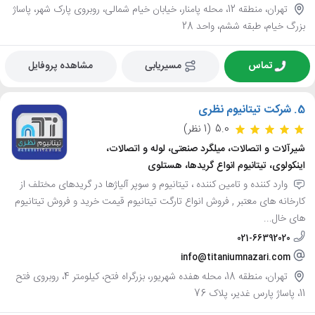
تهران، منطقه 12، محله پامنار، خیابان خیام شمالی، روبروی پارک شهر، پاساژ
بزرگ خیام، طبقه ششم، واحد 28
تماس
مسیریابی
مشاهده پروفایل
5.
شرکت تیتانیوم نظری
5.0
(1 نظر)
شیرآلات و اتصالات، میلگرد صنعتی، لوله و اتصالات،
اینکولوی، تیتانیوم انواع گریدها، هستلوی
وارد کننده و تامین کننده ، تیتانیوم و سوپر آلیاژها در گریدهای مختلف از
کارخانه های معتبر , فروش انواع تارگت تیتانیوم قیمت خرید و فروش تیتانیوم
های خال...
021-66392020
info@titaniumnazari.com
تهران، منطقه 18، محله هفده شهریور، بزرگراه فتح، کیلومتر 4، روبروی فتح
11، پاساژ پارس غدیر، پلاک 76