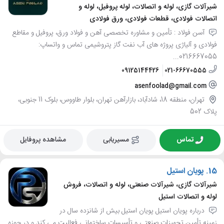
شیرآلات گازی، لوله و اتصالات، لوله پروفیل، لوله و
اتصالات فولادی، قطعات فولادی، ورق فولادی
آسن فولاد : تأمین و مشاوره تخصصی آهن و فولاد ورق، پروفیل و مقاطع
فولادی و آلیاژی پروژه های آب نفت گاز پتروشیمی تماس و واتساپ:
0216667055...
09125144426
021-66670555
asenfoolad@gmail.com
تهران، منطقه 18، شادآباد، بازارآهن تهران، بلوار طاووس، بلوک 11 جنوبی،
پلاک 502
تماس
مسیریابی
مشاهده پروفایل
15.
پویان استیل
شیرآلات گازی، شیرآلات صنعتی، لوله و اتصالات، فروش
لوله و اتصالات استیل
درباره پویان استیل پویان استیل بیش از شانزده سال در
زمینه تأمین تجهیزات صنعتی و تأسیسات ساختمانی فعالیت می کند و در حوزه