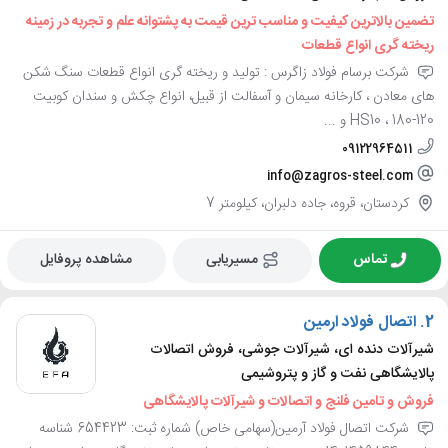
تضمین بالاترین کیفیت و مناسب ترین قیمت به پشتوانه علم و تجربه در زمینه
ریخته گری انواع قطعات
شرکت برسام فولاد زاگرس : تولید و ریخته گری انواع قطعات سنگ شکن
های معادن ، کارخانه سیمان و آسفالت از قبیل، انواع چکش و سندان کوبیت
120-180 ، HS10 و ...
09122964511
info@zagros-steel.com
کردستان، قروه، جاده دلبران، کیلومتر 7
تماس
مسیریابی
مشاهده پروفایل
2.
اتصال فولاد ارمین
شیرآلات دنده ای، شیرآلات جوشی، فروش اتصالات
پالایشگاهی نفت و گاز و پتروشیمی
فروش و تامین فلنج و اتصالات و شیرآلات پالایشگاهی
شرکت اتصال فولاد آرمین(سهامی خاص) شماره ثبت: 654423 شناسه