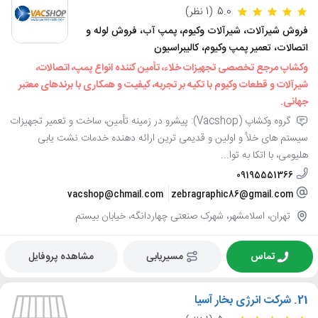
5.0
(1 نظر)
فروش شیرآلات، شیرآلات وکیوم، پمپ آب، فروش لوله و
اتصالات، تعمیر پمپ وکیوم، کالیبراسیون
وکشاپ مرجع تخصصی تجهیزات خلاء، تأمین کننده انواع پمپ، اتصالات،
شیرآلات و قطعات وکیوم با تکیه بر تجربه، کیفیت و همکاری با برندهای معتبر
جهانی.
گروه وکشاپ (Vacshop): پیشرو در زمینه تأمین، ساخت و تعمیر تجهیزات
سیستم های خلأ و اولین و قدیمی ترین ارائه دهنده خدمات نشت یابی
هلیومی، با اتکا به توا...
09195551366
vacshop@chmail.com
zebragraphic86@gmail.com
تهران، اسلامشهر، شهرک صنعتی چهاردانگه، خیابان بیستم
تماس
مسیریابی
مشاهده پروفایل
21.
شرکت انرژی بخار آسیا