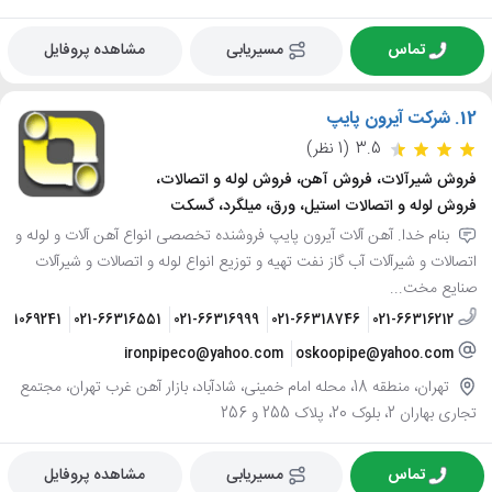
تماس
مسیریابی
مشاهده پروفایل
12.
شرکت آیرون پایپ
3.5
(1 نظر)
فروش شیرآلات، فروش آهن، فروش لوله و اتصالات،
فروش لوله و اتصالات استیل، ورق، میلگرد، گسکت
بنام خدا. آهن آلات آیرون پایپ فروشنده تخصصی انواع آهن آلات و لوله و
اتصالات و شیرآلات آب گاز نفت تهیه و توزیع انواع لوله و اتصالات و شیرآلات
صنایع مخت...
9121069241
021-66316551
021-66316999
021-66318746
021-66316212
ironpipeco@yahoo.com
oskoopipe@yahoo.com
تهران، منطقه 18، محله امام خمینی، شادآباد، بازار آهن غرب تهران، مجتمع
تجاری بهاران 2، بلوک 20، پلاک 255 و 256
تماس
مسیریابی
مشاهده پروفایل