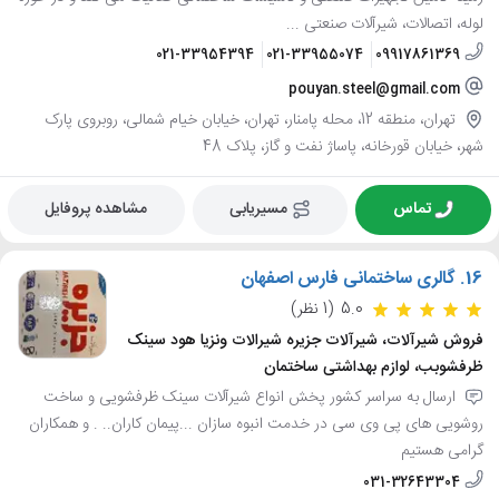
لوله، اتصالات، شیرآلات صنعتی ...
021-33954394
021-33955074
09917861369
pouyan.steel@gmail.com
تهران، منطقه 12، محله پامنار، تهران، خیابان خیام شمالی، روبروی پارک
شهر، خیابان قورخانه، پاساژ نفت و گاز، پلاک 48
تماس
مسیریابی
مشاهده پروفایل
16.
گالری ساختمانی فارس اصفهان
5.0
(1 نظر)
فروش شیرآلات، شیرآلات جزیره شیرالات ونزیا هود سینک
ظرفشوبب، لوازم بهداشتی ساختمان
ارسال به سراسر کشور پخش انواع شیرآلات سینک ظرفشویی و ساخت
روشویی های پی وی سی در خدمت انبوه سازان ...پیمان کاران.. . و همکاران
گرامی هستیم
031-32643304