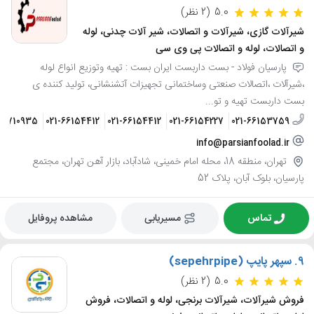
5.0
(2 نظر)
شیرآلات گازی، شیرآلات و اتصالات، شیر آلات چدنی، لوله
و اتصالات، لوله و اتصالات پی وی سی
پارسیان فولاد - بست داربست ایران بست : تهیه وتوزیع انواع لوله
،شیرآلات ،اتصالات صنعتی وساختمانی تجهیزات آتشنشانی، تولید کننده ی
بست داربست تهیه و تو...
26710935
021-66154412
021-66154412
021-66154227
021-66153759
info@parsianfoolad.ir
تهران، منطقه 18، محله امام خمینی، شادآباد، بازار آهن تهران، مجتمع
پارسیان، بلوک آبان، پلاک 52
تماس
مسیریابی
مشاهده پروفایل
9.
سپهر پایپ (sepehrpipe)
5.0
(2 نظر)
فروش شیرآلات، شیرآلات برنجی، لوله و اتصالات، فروش