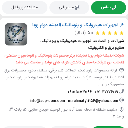
تماس
مسیریابی
مشاهده پروفایل
6.
تجهیزات هیدرولیک و پنوماتیک اندیشه دوام پویا
5.0
(1 نظر)
شیرآلات و اتصالات، تجهیزات هیدرولیک و پنوماتیک،
صنایع برق و الکترونیک
شرکت اندیشه دوام پویا نماینده برتر محصولات پنوماتیک و اتوماسیون صنعتی،
انتخاب این شرکت به معنای کاهش هزینه های تولید و ساخت می باشد
ارائه محصولات پنوماتیک، اتصالات شیر برقی، سیلندر بادی، محصولات برق
اشنایدر، فیندر توسط شرکت اندیه دوام پویا تجهیزات هیدرولیک و پنوماتیک و
سنسوریک و بر...
09155053564
051-37276019
info@adp-com.com
m.rahmaty1354@yahoo.com
مشهد، منطقه 1، محله سعد آباد، بلوار توحید، خیابان سنایی 16، پلاک 3،
واحد 3