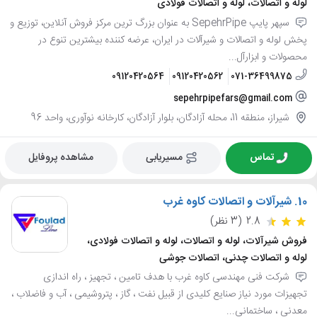
لوله و اتصالات، لوله و اتصالات فولادی
سپهر پایپ SepehrPipe به عنوان بزرگ ترین مرکز فروش آنلاین، توزیع و
پخش لوله و اتصالات و شیرآلات در ایران، عرضه کننده بیشترین تنوع در
محصولات و ابزارآل...
09120420564
09120420562
071-36499875
sepehrpipefars@gmail.com
شیراز، منطقه 11، محله آزادگان، بلوار آزادگان، کارخانه نوآوری، واحد 96
تماس
مسیریابی
مشاهده پروفایل
10.
شیرآلات و اتصالات کاوه غرب
2.8
(3 نظر)
فروش شیرآلات، لوله و اتصالات، لوله و اتصالات فولادی،
لوله و اتصالات چدنی، اتصالات جوشی
شرکت فنی مهندسی کاوه غرب با هدف تامین ، تجهیز ، راه اندازی
تجهیزات مورد نیاز صنایع کلیدی از قبیل نفت ، گاز ، پتروشیمی ، آب و فاضلاب ،
معدنی ، ساختمانی...