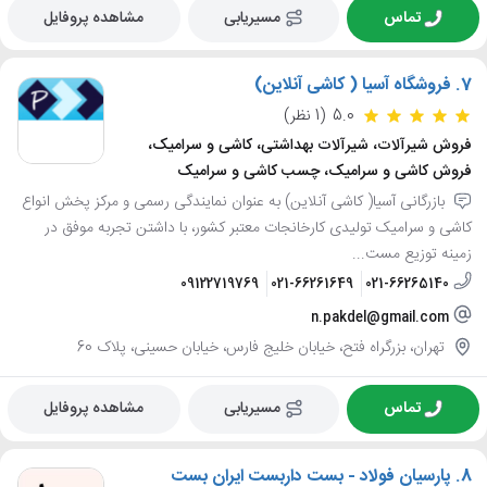
تماس
مسیریابی
مشاهده پروفایل
7.
فروشگاه آسیا ( کاشی آنلاین)
5.0
(1 نظر)
فروش شیرآلات، شیرآلات بهداشتی، کاشی و سرامیک،
فروش کاشی و سرامیک، چسب کاشی و سرامیک
بازرگانی آسیا( کاشی آنلاین) به عنوان نمایندگی رسمی و مرکز پخش انواع
کاشی و سرامیک تولیدی کارخانجات معتبر کشور، با داشتن تجربه موفق در
زمینه توزیع مست...
09122719769
021-66261649
021-66265140
n.pakdel@gmail.com
تهران، بزرگراه فتح، خیابان خلیج فارس، خیابان حسینی، پلاک 60
تماس
مسیریابی
مشاهده پروفایل
8.
پارسیان فولاد - بست داربست ایران بست