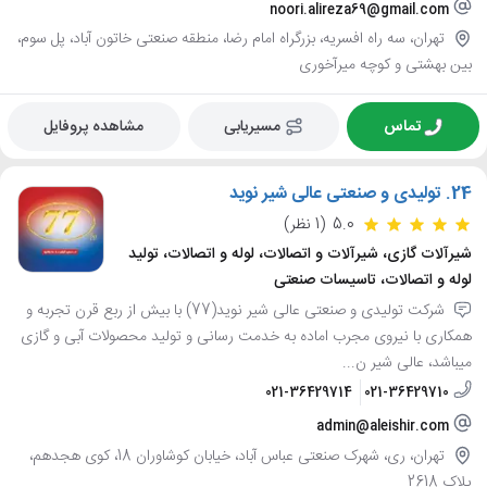
noori.alireza69@gmail.com
تهران، سه راه افسریه، بزرگراه امام رضا، منطقه صنعتی خاتون آباد، پل سوم،
بین بهشتی و کوچه میرآخوری
تماس
مسیریابی
مشاهده پروفایل
24.
تولیدی و صنعتی عالی شیر نوید
5.0
(1 نظر)
شیرآلات گازی، شیرآلات و اتصالات، لوله و اتصالات، تولید
لوله و اتصالات، تاسیسات صنعتی
شرکت تولیدی و صنعتی عالی شیر نوید(77) با بیش از ربع قرن تجربه و
همکاری با نیروی مجرب اماده به خدمت رسانی و تولید محصولات آبی و گازی
میباشد، عالی شیر ن...
021-36429714
021-36429710
admin@aleishir.com
تهران، ری، شهرک صنعتی عباس آباد، خیابان کوشاوران 18، کوی هجدهم،
پلاک 2618