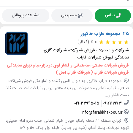
تماس
مسیریابی
مشاهده پروفایل
25.
مجموعه فاراب خاکپور
5.0
(1 نظر)
شیرآلات و اتصالات، فروش شیرآلات، شیرآلات گازی،
نمایندگی فروش شیرآلات فاراب
فروش شیرآلات صنعتی، ساختمانی و فشار قوی در بازار خیام تهران نمایندگی
فروش شیرآلات فاراب ( شیرفلکه فاراب اصل )
مجموعه فاراب خاکپور: به عنوان تامین کننده و نمایندگی فروش شیرآلات
صنعتی فاراب، تمامی محصولات این برند معتبر ایرانی را با ضمانت اصالت کالا،
تست فشار و...
021-33945015
09121119731
info@farabkhakpour.ir
تهران، منطقه 12، محله پامنار، خیابان خیام شمالی، جنب مترو امام خمینی،
کوچه قورخانه، پاساژ آفتاب (شیدایی جدید)، طبقه اول، پلاک 110 و 107