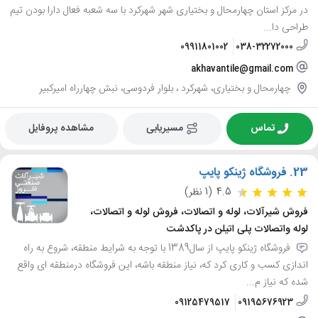
در مرکز استان چهارمحال و بختیاری شهر شهرکرد با سه شعبه فعال دارا بودن تیم
طراحی دا...
09911801002
038-32272000
akhavantile@gmail.com
چهارمحال و بختیاری، شهرکرد ، بلوار فردوسی، نبش چهارراه امیرکبیر
تماس
مسیریابی
مشاهده پروفایل
23.
فروشگاه ژینکو پایپ
4.5
(1 نظر)
فروش شیرآلات، لوله و اتصالات، فروش لوله و اتصالات،
لوله واتصالات پلی اتیلن در پاکدشت
فروشگاه ژینکو پایپ از سال1389 با توجه به شرایط منطقه، شروع به راه
اندازی کسب و کاری کرد که، نیاز منطقه باشه، این فروشگاه درمنطقه ای واقع
شده که نیاز م...
09125479517
09195676923