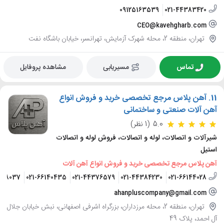
09125163539
021-44383420
CEO@kavehgharb.com
تهران، منطقه 2، محله شهرک آزمایش، تهرانسر، خیابان باشگاه نفت
تماس
مسیریابی
مشاهده پروفایل
11.
آهن پلاس مرجع تخصصی خرید و فروش انواع
آهن آلات صنعتی و ساختمانی
5.0
(1 نظر)
شیرآلات و اتصالات، لوله و اتصالات، فروش لوله و اتصالات
استیل
آهن پلاس مرجع تخصصی خرید و فروش انواع آهن آلات
308037
021-66140435
021-44376579
021-44384230
021-66144028
ahanpluscompany@gmail.com
تهران، منطقه 2، محله مرزداران، بزرگراه اشرفی اصفهانی، نبش خیابان جلال
آل احمد، پلاک 49