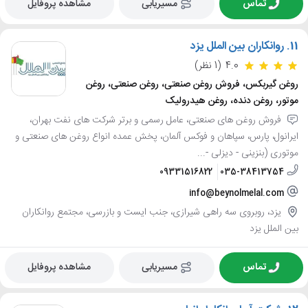
تماس
مسیریابی
مشاهده پروفایل
11.
روانکاران بین الملل یزد
4.0
(1 نظر)
روغن گیربکس، فروش روغن صنعتی، روغن صنعتی، روغن
موتور، روغن دنده، روغن هیدرولیک
فروش روغن های صنعتی، عامل رسمی و برتر شرکت های نفت بهران،
ایرانول، پارس، سپاهان و فوکس آلمان، پخش عمده انواع روغن های صنعتی و
موتوری (بنزینی - دیزلی -...
09331516822
035-38413754
info@beynolmelal.com
یزد، روبروی سه راهی شیرازی، جنب ایست و بازرسی، مجتمع روانکاران
بین الملل یزد
تماس
مسیریابی
مشاهده پروفایل