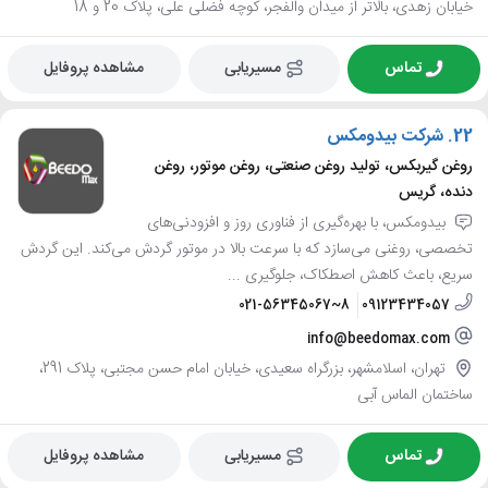
خیابان زهدی، بالاتر از میدان والفجر، کوچه فضلی علی، پلاک 20 و 18
تماس
مسیریابی
مشاهده پروفایل
22.
شرکت بیدومکس
روغن گیربکس، تولید روغن صنعتی، روغن موتور، روغن
دنده، گریس
بیدومکس، با بهره‌گیری از فناوری روز و افزودنی‌های
تخصصی، روغنی می‌سازد که با سرعت بالا در موتور گردش می‌کند. این گردش
سریع، باعث کاهش اصطکاک، جلوگیری ...
021-56345067~8
09123434057
info@beedomax.com
تهران، اسلامشهر، بزرگراه سعیدی، خیابان امام حسن مجتبی، پلاک 291،
ساختمان الماس آبی
تماس
مسیریابی
مشاهده پروفایل