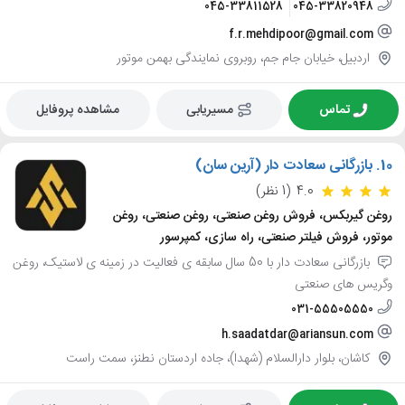
045-33811528
045-33820948
f.r.mehdipoor@gmail.com
اردبیل، خیابان جام جم، روبروی نمایندگی بهمن موتور
تماس
مسیریابی
مشاهده پروفایل
10.
بازرگانی سعادت دار (آرین سان)
4.0
(1 نظر)
روغن گیربکس، فروش روغن صنعتی، روغن صنعتی، روغن
موتور، فروش فیلتر صنعتی، راه سازی، کمپرسور
بازرگانی سعادت دار با 50 سال سابقه ی فعالیت در زمینه ی لاستیک، روغن
وگریس های صنعتی
031-55505550
h.saadatdar@ariansun.com
کاشان، بلوار دارالسلام (شهدا)، جاده اردستان نطنز، سمت راست