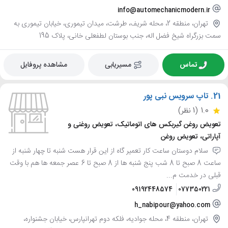
info@automechanicmodern.ir
تهران، منطقه 2، محله شریف، طرشت، میدان تیموری، خیابان تیموری به
سمت بزرگراه شیخ فضل اله، جنب بوستان لطفعلی خانی، پلاک 195
تماس
مسیریابی
مشاهده پروفایل
21.
تاپ سرویس نبی پور
1.0
(1 نظر)
تعویض روغن گیربکس های اتوماتیک، تعویض روغنی و
آپاراتی، تعویض روغن
سلام دوستان ساعت کار تعمیر گاه از این قرار هست شنبه تا چهار شنبه از
ساعت 8 صبح تا 8 شب پنج شنبه ها از 8 صبح تا 6 عصر جمعه ها هم با وقت
قبلی در خدمت م...
09192448574
077350221
h_nabipour@yahoo.com
تهران، منطقه 4، محله جوادیه، فلکه دوم تهرانپارس، خیابان جشنواره،