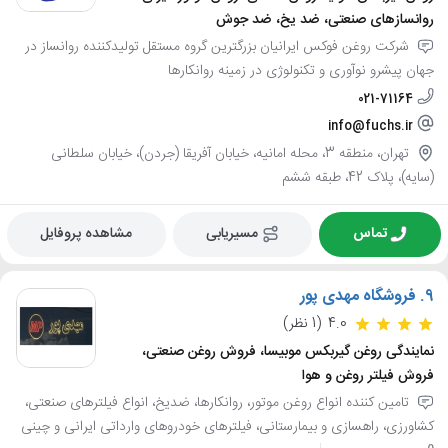
روانسازهای صنعتی، ضد یخ، ضد جوش
شرکت روغن فوکس ایرانیان بزرگترین گروه مستقل تولیدکننده روانساز در
جهان پیشرو نوآوری و تکنولوژی در زمینه روانکارها
021-71164
info@fuchs.ir
تهران، منطقه 3، محله امانیه، خیابان آفریقا (جردن)، خیابان سلطانی
(سایه)، پلاک 42، طبقه ششم
تماس
مسیریابی
مشاهده پروفایل
9.
فروشگاه مهدی پور
4.0
(1 نظر)
نمایندگی روغن گیربکس موبیسا، فروش روغن صنعتی،
فروش فیلتر روغن و هوا
تامین کننده انواع روغن موتور، روانکارها، ضدیخ، انواع فیلترهای صنعتی،
کشاورزی، راهسازی و بیمارستانی، فیلترهای خودروهای وارداتی ایرانی و چینی