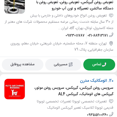
تعویض روغن گیربکس، تعویض روغن، تعویض روغن با
دستگاه ساکشن، تعمیرگاه و تون آپ خودرو
تعویض روغن انواع خودروهای داخلی و خارجی با بیش
از 30 سال سابقه خدمت رسانی عرضه مستقیم محصولات شرکت های معتبر از
جمله کاسترول، توتال، بهران، elf، ایران...
09123011787
021-88413171
تهران، منطقه 7، محله حشمتیه، خیابان شریعتی، خیابان معلم، روبروی
سازمان جغرافیایی، پلاک 79
تماس
مسیریابی
مشاهده پروفایل
20.
اتومکانیک مدرن
سرویس روغن گیربکس، گیربکس، سرویس روغن موتور،
گیربکس های اتوماتیک، گیربکس AL4
تعمیرات تخصصی تویوتا تعمیرات تخصصی تویوتا
قدیمی تویوتا کلاسیک تعمیر گیربکس اتوماتیک
09355200360