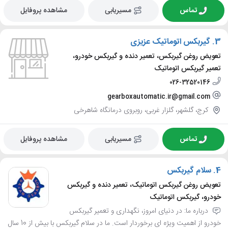
تماس
مسیریابی
مشاهده پروفایل
3.
گیربکس اتوماتیک عزیزی
تعویض روغن گیربکس، تعمیر دنده و گیربکس خودرو،
تعمیر گیربکس اتوماتیک
026-32520146
gearboxautomatic.ir@gmail.com
کرج، گلشهر، گلزار غربی، روبروی درمانگاه شاهرخی
تماس
مسیریابی
مشاهده پروفایل
4.
سلام گیربکس
تعویض روغن گیربکس اتوماتیک، تعمیر دنده و گیربکس
خودرو، گیربکس اتوماتیک
درباره ما: در دنیای امروز، نگهداری و تعمیر گیربکس
خودرو از اهمیت ویژه ای برخوردار است. ما در سلام گیربکس با بیش از 10 سال