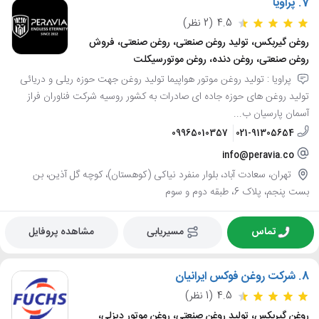
7.
پراویا
4.5
(2 نظر)
روغن گیربکس، تولید روغن صنعتی، روغن صنعتی، فروش
روغن صنعتی، روغن دنده، روغن موتورسیکلت
پراویا : تولید روغن موتور هواپیما تولید روغن جهت حوزه ریلی و دریائی
تولید روغن های حوزه جاده ای صادرات به کشور روسیه شرکت فناوران فراز
آسمان پارسیان ب...
09965010357
021-91305654
info@peravia.co
تهران، سعادت آباد، بلوار منفرد نیاکی (کوهستان)، کوچه گل آذین، بن
بست پنجم، پلاک 6، طبقه دوم و سوم
تماس
مسیریابی
مشاهده پروفایل
8.
شرکت روغن فوکس ایرانیان
4.5
(1 نظر)
روغن گیربکس، تولید روغن صنعتی، روغن موتور دیزلی،