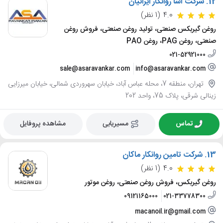
12.
شرکت آسا روانکار ایرانیان
4.0
(1 نظر)
روغن گیربکس صنعتی، تولید روغن صنعتی، فروش روغن
صنعتی، روغن PAG، روغن PAO
021-52921000
sale@asaravankar.com
info@asaravankar.com
تهران، منطقه 7، محله عباس آباد، خیابان سهروردی شمالی، خیابان میرزایی
زینالی شرقی، پلاک 75، واحد 202
تماس
مسیریابی
مشاهده پروفایل
13.
شرکت تامین روانکار ماکان
4.0
(1 نظر)
روغن گیربکس، فروش روغن صنعتی، روغن موتور
09121165000
021-33778300
macanoil.ir@gmail.com