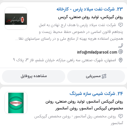
23.
شرکت نفت میلاد پارس - کارخانه
روغن گیربکس، تولید روغن صنعتی، گریس
شرکت نفت میلاد پارس با هدف ارج نهادن به اصل
پنجاهم قانون اساسی در خصوص حفظ محیط زیست و
همچنین استفاده هرچه بهینه از منابع ملی و در راستای سیاستهای نظا...
info@miladparsoil.com
اصفهان، شهرک صنعتی سه راهی مبارکه، خیابان ششم، فاز 3، پلاک 9
مسیریابی
مشاهده پروفایل
24.
شرکت شیمی سازه شبرنگ
روغن گیربکس آسانسور، تولید روغن صنعتی، روغن
مخصوص گیربکس آسانسور، روغن آسانسور
روغن مخصص ریل آسانسور - روغن مخصص گیربکس
آسانسور