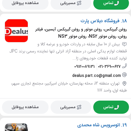
تماس
مسیریابی
مشاهده پروفایل
18.
فروشگاه دیلاس پارت
روغن گیربکس، روغن موتور و روغن گیربکس آیسین، فیلتر
روغن، روغن موتور NS2، روغن موتور NS3
بیش از 10 سال سابقه در واردات خودرو و عرضه کالا و
قطعات لوازم یدکی اصلی در منطقه آزاد انزلی تنها نماینده رسمی برند JPC
تولید کننده قطعات خودروهای ژا...
09120089131
021-36900627
dealus.part.co@gmail.com
تهران، منطقه 12، محله بهارستان، خیابان امیرکبیر، مجتمع تجاری سپهر،
طبقه اول، واحد 117
تماس
مسیریابی
مشاهده پروفایل
19.
اتوسرویس شاه محمدی