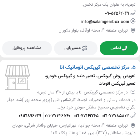
تجربه، به عنوان یک مرکز تخص...
09052562049
info@salamgearbox.com
تهران، منطقه 4، محله اوقاف، بلوار دلاوران
تماس
مسیریابی
مشاهده پروفایل
5.
مرکز تخصصی گیربکس اتوماتیک اتا
تعویض روغن گیربکس، تعمیر دنده و گیربکس خودرو،
تعمیر گیربکس اتومات
در مرکز تخصصی گیربکس اتا با بیش از 30 سال تجربه
در خدمات رسانی و تعمیرات توسط کارشناس فنی (پرویز محمد پور )شما دیگر
نگران تشخیص صحیح مشکل خودرو خود نخ...
09121896329
021-77326540
021-77142265
021-77785803
تهران، منطقه 4، محله جوادیه، تهرانپارس، خیابان وفادار شرقی، خیابان
داریوش سلطانی (137)، بین 208 و 210، پلاک 105