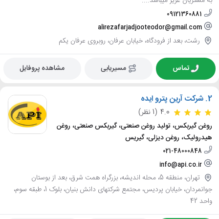
به مشتریان عزیز میباشد....
09121360881
alirezafarjadjooteodor@gmail.com
رشت، بعد از فرودگاه، خیابان عرفان، روبروی عرفان یکم
تماس
مسیریابی
مشاهده پروفایل
2.
شرکت آرین پترو ایده
4.0
(1 نظر)
روغن گیربکس، تولید روغن صنعتی، گیربکس صنعتی، روغن
هیدرولیک، روغن دیزلی، گیریس
021-48000848
info@api.co.ir
تهران، منطقه 5، محله اندیشه، بزرگراه همت شرق، بعد از بوستان
جوانمردان، خیابان پردیس، مجتمع شرکتهای دانش بنیان، بلوک 1، طبقه سوم،
واحد 42