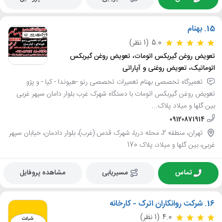
15.
بهنام
5.0
(1 نظر)
تعویض روغن گیربکس اتومات، تعویض روغن گیربکس
اتوماتیک، تعویض روغنی و آپاراتی
تعمیرگاه تخصصی بهنام تعمیرات تخصصی رنو -هیوندا - کیا - و پژو
تعویض روغن گیربکس اتومات با دستگاه شهرک غرب بلوار دامان سپهر غربی
بین گلها و میلاد پلاک...
09120871914
تهران، منطقه 2، محله دریا، شهرک قدس (غرب)، بلوار دادمان، خیابان سپهر
غربی، بین گلها و میلاد، پلاک 170
تماس
مسیریابی
مشاهده پروفایل
16.
شرکت روانکاران اترک - کارخانه
4.0
(1 نظر)