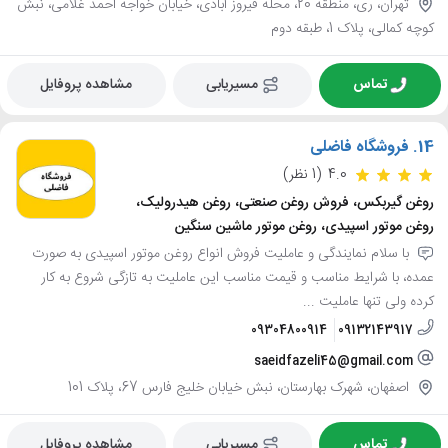
تهران، ری، منطقه 20، محله فیروز آبادی، خیابان خواجه احمد غلامی، نبش
کوچه کمالی، پلاک 1، طبقه دوم
تماس
مسیریابی
مشاهده پروفایل
14.
فروشگاه فاضلی
4.0
(1 نظر)
روغن گیربکس، فروش روغن صنعتی، روغن هیدرولیک،
روغن موتور اسپیدی، روغن موتور ماشین سنگین
با سلام نمایندگی و عاملیت فروش انواع روغن موتور اسپیدی به صورت
عمده، با شرایط مناسب و قیمت مناسب این عاملیت به تازگی شروع به کار
کرده ولی تنها عاملیت ...
09304800914
09132143917
saeidfazeli45@gmail.com
اصفهان، شهرک بهارستان، نبش خیابان خلیج فارس 67، پلاک 101
تماس
مسیریابی
مشاهده پروفایل