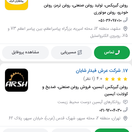
روغن گیربکس، تولید روغن صنعتی، روغن ترمز، روغن
خودرو، روغن موتوری
051-36097010
مشهد، منطقه 12، محله امیریه، بزرگراه پیامبراعظم، بین پیامبر اعظم 73 و
75، روبروی الکترواستیل
تماس
مسیریابی
مشاهده پروفایل
17.
شرکت عرش فیدار شایان
4.0
(1 نظر)
روغن گیربکس آیسین، فروش روغن صنعتی، ضدیخ و
کولانت آیسین
روانکارهای آیسین دوست محیط زیست
021-92004030
تهران، منطقه 2، محله سپهر، شهرک قدس (غرب)، خیابان سپهر، پلاک 62