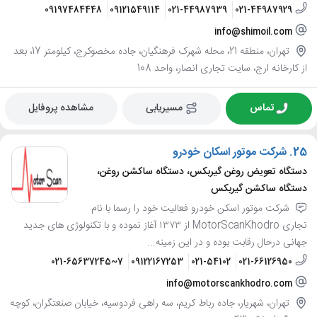
09197484448
09121549114
021-44987939
021-44987929
info@shimoil.com
تهران، منطقه 21، محله شهرک فرهنگیان، جاده مخصوکرج، کیلومتر 17، بعد
از کارخانه ارج، سایت تجاری انصار، واحد 108
تماس
مسیریابی
مشاهده پروفایل
25.
شرکت موتور اسکان خودرو
دستگاه تعویض روغن گیربکس، دستگاه ساکشن روغن،
دستگاه ساکشن گیربکس
شرکت موتور اسکن خودرو فعالیت خود را رسما با نام
تجاری MotorScanKhodro از ۱۳۷۳ آغاز نموده و با تکنولوژی های جدید
جهانی درحال رقابت بوده و در این زمینه...
021-65637245~7
09122167253
021-54102
021-66126950
info@motorscankhodro.com
تهران، شهریار، جاده رباط کریم، سه راهی فردوسیه، خیابان صنعتگران، کوچه