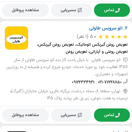
تماس
مسیریابی
مشاهده پروفایل
6.
اتو سرویس طاولی
5.0
(1 نظر)
تعویض روغن گیربکس اتوماتیک، تعویض روغن گیربکس،
تعویض روغنی و آپاراتی، تعویض روغن
اتو سرویس طاولی : با خیال راحت گاز بده اتو سرویس طاولی از سال
1356 فعالیت خود رو حوزه خدمات خودرو شروع کرده و همیشه از به روزترین
تجهیزات و معتبرتری...
09122334931
021-77228850
تهران، منطقه 8، محله دردشت، بزرگراه باقری، خیابان جانبازان (گلبرگ)،
نرسیده به هفت حوض، زیر پل عابر پیاده، پلاک 145
تماس
مسیریابی
مشاهده پروفایل