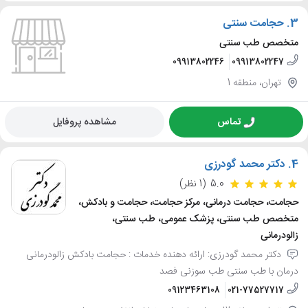
3.
حجامت سنتی
متخصص طب سنتی
09913802246
09913802247
تهران، منطقه 1
تماس
مشاهده پروفایل
4.
دکتر محمد گودرزی
5.0
(1 نظر)
حجامت، حجامت درمانی، مرکز حجامت، حجامت و بادکش،
متخصص طب سنتی، پزشک عمومی، طب سنتی،
زالودرمانی
دکتر محمد گودرزی: ارائه دهنده خدمات : حجامت بادکش زالودرمانی
درمان با طب سنتی طب سوزنی فصد
09123463108
021-77527717