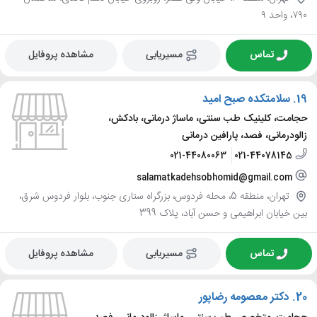
۷۹۰، واحد ۹
تماس
مسیریابی
مشاهده پروفایل
19.
سلامتکده صبح امید
حجامت، کلینیک طب سنتی، ماساژ درمانی، بادکش،
زالودرمانی، فصد، پارافین درمانی
021-44080063
021-44078145
salamatkadehsobhomid@gmail.com
تهران، منطقه 5، محله فردوس، بزرگراه ستاری جنوب، بلوار فردوس شرق،
بین خیابان ابراهیمی و حسن آباد، پلاک 399
تماس
مسیریابی
مشاهده پروفایل
20.
دکتر معصومه رضاپور