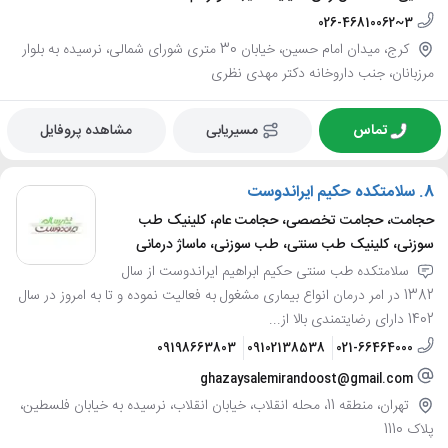
026-46810062~3
کرج، میدان امام حسین، خیابان 30 متری شورای شمالی، نرسیده به بلوار
مرزبانان، جنب داروخانه دکتر مهدی نظری
تماس
مسیریابی
مشاهده پروفایل
8.
سلامتکده حکیم ایراندوست
حجامت، حجامت تخصصی، حجامت عام، کلینیک طب
سوزنی، کلینیک طب سنتی، طب سوزنی، ماساژ درمانی
سلامتکده طب سنتی حکیم ابراهیم ایراندوست از سال
1382 در امر درمان انواع بیماری مشغول به فعالیت نموده و تا به امروز در سال
1402 دارای رضایتمندی بالا از...
09198663803
09102138538
021-66464000
ghazaysalemirandoost@gmail.com
تهران، منطقه 11، محله انقلاب، خیابان انقلاب، نرسیده به خیابان فلسطین،
پلاک 1110