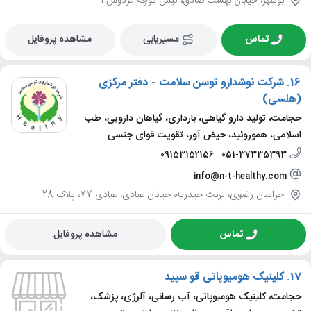
بوشهر، خیابان بهشت صادق، نبش کوچه فردوس 1
تماس
مسیریابی
مشاهده پروفایل
16.
شرکت نوشدارو توسن سلامت - دفتر مرکزی
(هلسی)
حجامت، تولید دارو گیاهی، بارداری، گیاهان دارویی، طب
اسلامی، هموروئید، حیض آور، تقویت قوای جنسی
09153152156
051-37335393
info@n-t-healthy.com
خراسان رضوی، تربت حیدریه، خیابان عبادی، عبادی 77، پلاک 28
تماس
مشاهده پروفایل
17.
کلینیک هومیوپاتی قو سپید
حجامت، کلینیک هومیوپاتی، آب رسانی، آلرژی، پزشک،