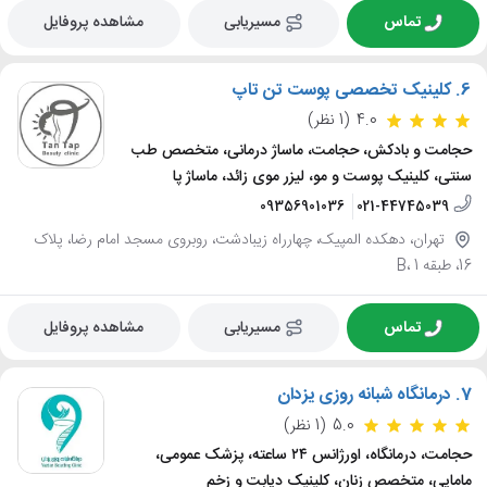
تماس
مسیریابی
مشاهده پروفایل
6.
کلینیک تخصصی پوست تن تاپ
4.0
(1 نظر)
حجامت و بادکش، حجامت، ماساژ درمانی، متخصص طب
سنتی، کلینیک پوست و مو، لیزر موی زائد، ماساژ پا
09356901036
021-44745039
تهران، دهکده المپیک، چهارراه زیبادشت، روبروی مسجد امام رضا، پلاک
16، طبقه B، 1
تماس
مسیریابی
مشاهده پروفایل
7.
درمانگاه شبانه روزی یزدان
5.0
(1 نظر)
حجامت، درمانگاه، اورژانس ۲۴ ساعته، پزشک عمومی،
مامایی، متخصص زنان، کلینیک دیابت و زخم