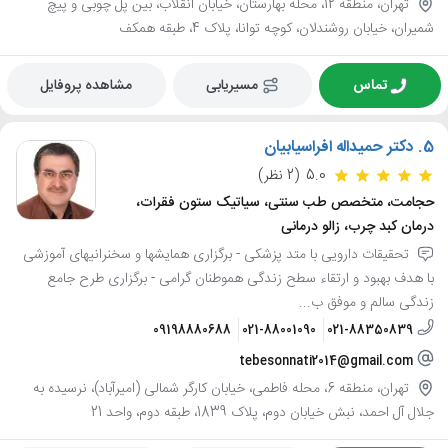
تهران، منطقه 12، محله بهارستان، خیابان انقلاب، بین پل چوبی و پیچ
شمیران، خیابان روشندلان، کوچه توانا، پلاک 4، طبقه همکف
تماس
مسیریابی
مشاهده پروفایل
5.
دکتر حمیداله افراسیابیان
5.0
(2 نظر)
حجامت، متخصص طب سنتی، سیاتیک ستون فقرات،
درمان کبد چرب، زالو درمانی
تحقیقات دارویی با متد پزشکی - برگزاری همایشها و سخنرانیهای آموزشی
با هدف بهبود و ارتقاء سطح زندگی هموطنان گرامی - برگزاری طرح جامع
زندگی سالم و موفق ب...
09198880688
021-88001090
021-88350839
tebesonnati2014@gmail.com
تهران، منطقه 6، محله فاطمی، خیابان کارگر شمالی (امیرآباد)، نرسیده به
جلال آل احمد، نبش خیابان دوم، پلاک 1839، طبقه دوم، واحد 21