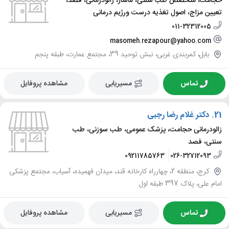
حجامت، متخصص طب سنتی، ماساژ، زالودرمانی، فصد،
تعیین مزاج، اصول تغذیه درست ورژیم درمانی
011-32312005
masomeh.rezapour@yahoo.com
بابل، کمربندی غربی، نبش توحید 39، مجتمع عمارت، طبقه پنجم
تماس
مسیریابی
مشاهده پروفایل
21.
دکتر غلام رضا رجبی
زالودرمانی حجامت، پزشک عمومی، طب سوزنی، طب
سنتی، فصد
09211785763
026-32712093
کرج، منطقه 2، چهارراه کارخانه قند، میدان فهمیده، آسیاب، مجتمع پزشکی
امام علی، پلاک 397 طبقه اول
تماس
مسیریابی
مشاهده پروفایل