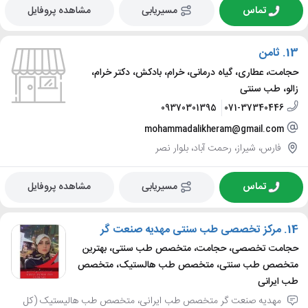
تماس
مسیریابی
مشاهده پروفایل
13.
ثامن
حجامت، عطاری، گیاه درمانی، خرام، بادکش، دکتر خرام،
زالو، طب سنتی
09370301395
071-37340446
mohammadalikheram@gmail.com
فارس، شیراز، رحمت آباد، بلوار نصر
تماس
مسیریابی
مشاهده پروفایل
14.
مرکز تخصصی طب سنتی مهدیه صنعت گر
حجامت تخصصی، حجامت، متخصص طب سنتی، بهترین
متخصص طب سنتی، متخصص طب هالستیک، متخصص
طب ایرانی
مهدیه صنعت گر متخصص طب ایرانی، متخصص طب هالیستیک (کل