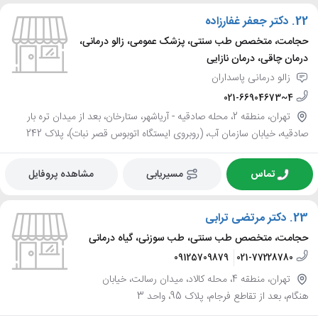
22.
دکتر جعفر غفارزاده
حجامت، متخصص طب سنتی، پزشک عمومی، زالو درمانی،
درمان چاقی، درمان نازایی
زالو درمانی پاسداران
021-66904673~4
تهران، منطقه 2، محله صادقيه - آرياشهر، ستارخان، بعد از میدان تره بار
صادقیه، خیابان سازمان آب، (روبروی ایستگاه اتوبوس قصر نبات)، پلاک 242
تماس
مسیریابی
مشاهده پروفایل
23.
دکتر مرتضی ترابی
حجامت، متخصص طب سنتی، طب سوزنی، گیاه درمانی
09125709879
021-77228780
تهران، منطقه 4، محله کالاد، میدان رسالت، خیابان
هنگام، بعد از تقاطع فرجام، پلاک 95، واحد 3