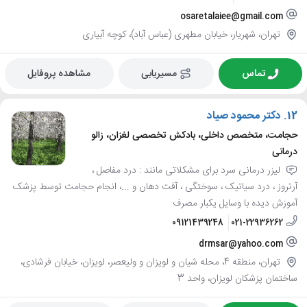
osaretalaiee@gmail.com
تهران، شهریار، خیابان مطهری (عباس آباد)، کوچه آبیاری
تماس
مسیریابی
مشاهده پروفایل
12.
دکتر محمود صیاد
حجامت، متخصص داخلی، بادکش تخصصی لغزان، زالو
درمانی
لیزر درمانی سرد برای مشکلاتی مانند : درد مفاصل ،
آرتروز ، درد سیاتیک ، سوختگی ، آفت دهان و ...، انجام حجامت توسط پزشک
آموزش دیده با وسایل یکبار مصرف
09121439248
021-22936262
drmsar@yahoo.com
تهران، منطقه 4، محله شیان و لویزان و ولیعصر، لویزان، خیابان فرشادی،
ساختمان پزشکان لویزان، واحد 3