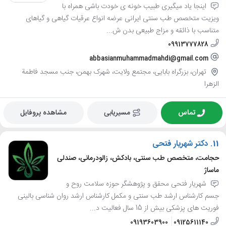
اینجا یاد میگیری طبیب خونه ی خودت باشی همراه با
ویزیت متخصص طب سنتی ایرانی عرضه انواع عرقیات گیاهی و گیاهای
متناسب با ذائقه و مزاج طبیعی بدن ش...
09913777828
abbasianmuhammadmahdi@gmail.com
تهران، بزرگراه بابایی، مجتمع ولایت، شهرک بهمن، جنب مسجد فاطمة
الزهرا
تماس
مسیریابی
مشاهده پروفایل
11.
دکتر شهریار فتحی
حجامت، متخصص طب سنتی، بادکش، زالودرمانی، صندلی
ماساژ
شهریار فتحی محقق و پژوهشگر حوزه سلامت روح و
جسم کارشناس ارشد طب سنتی و مکمل کارشناس ارشد روان شناسی بالینی
فوریت های پزشکی بیش از 15 سال فعالیت د...
09193603900
09125611140