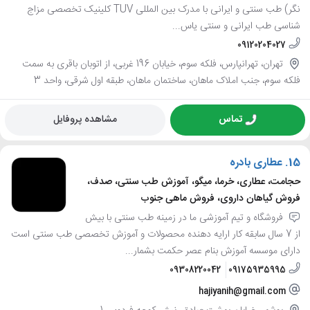
نگر) طب سنتی و ایرانی با مدرک بین المللی TUV کلینیک تخصصی مزاج
شناسی طب ایرانی و سنتی یاس...
09120204027
تهران، تهرانپارس، فلکه سوم، خیابان 196 غربی، از اتوبان باقری به سمت
فلکه سوم، جنب املاک ماهان، ساختمان ماهان، طبقه اول شرقی، واحد 3
تماس
مشاهده پروفایل
15.
عطاری بادره
حجامت، عطاری، خرما، میگو، آموزش طب سنتی، صدف،
فروش گیاهان داروی، فروش ماهی جنوب
فروشگاه و تیم آموزشی ما در زمینه طب سنتی با بیش
از 7 سال سابقه کار ارایه دهنده محصولات و آموزش تخصصی طب سنتی است
دارای موسسه آموزش بنام عصر حکمت بشمار...
09308220042
09175935995
hajiyanih@gmail.com