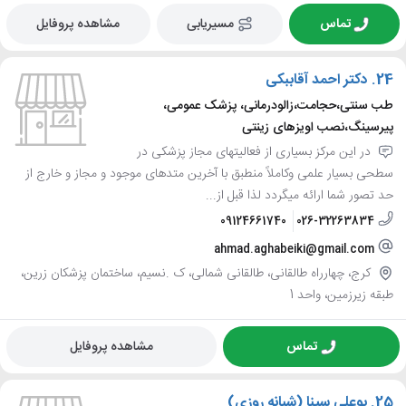
تماس
مسیریابی
مشاهده پروفایل
24.
دکتر احمد آقاببکی
طب سنتی،حجامت،زالودرمانی، پزشک عمومی،
پیرسینگ،نصب اویزهای زینتی
در این مرکز بسیاری از فعالیتهای مجاز پزشکی در
سطحی بسیار علمی وکاملاً منطبق با آخرین متدهای موجود و مجاز و خارج از
حد تصور شما ارائه میگردد لذا قبل از...
09124661740
026-32263834
ahmad.aghabeiki@gmail.com
کرج، چهارراه طالقانی، طالقانی شمالی، ک .نسیم، ساختمان پزشکان زرین،
طبقه زیرزمین، واحد 1
تماس
مشاهده پروفایل
25.
بوعلی سینا (شبانه روزی)