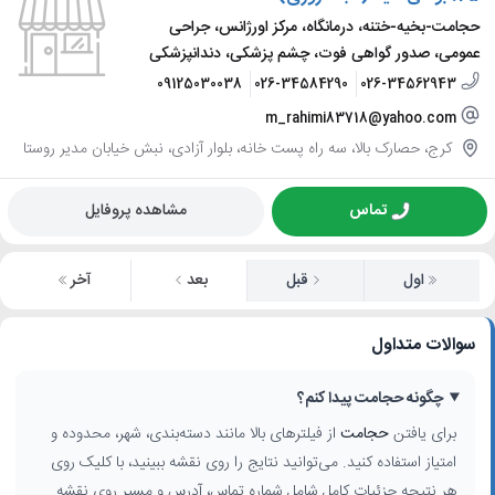
حجامت-بخیه-ختنه، درمانگاه، مرکز اورژانس، جراحی
عمومی، صدور گواهی فوت، چشم پزشکی، دندانپزشکی
09125030038
026-34584290
026-34562943
m_rahimi83718@yahoo.com
کرج، حصارک بالا، سه راه پست خانه، بلوار آزادی، نبش خیابان مدیر روستا
تماس
مشاهده پروفایل
اول
قبل
بعد
آخر
سوالات متداول
چگونه حجامت پیدا کنم؟
برای یافتن
حجامت
از فیلترهای بالا مانند دسته‌بندی، شهر، محدوده و
امتیاز استفاده کنید. می‌توانید نتایج را روی نقشه ببینید، با کلیک روی
هر نتیجه جزئیات کامل شامل شماره تماس، آدرس و مسیر روی نقشه