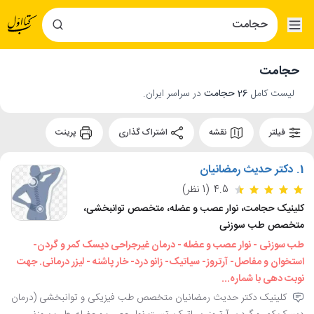
حجامت
لیست کامل
26 حجامت
در سراسر ایران.
فیلتر
نقشه
اشتراک گذاری
پرینت
1.
دکتر حدیث رمضانیان
4.5
(1 نظر)
کلینیک حجامت، نوار عصب و عضله، متخصص توانبخشی،
متخصص طب سوزنی
طب سوزنی - نوار عصب و عضله - درمان غیرجراحی دیسک کمر و گردن-
استخوان و مفاصل- آرتروز- سیاتیک- زانو درد- خار پاشنه - لیزر درمانی. جهت
نوبت دهی با شماره...
کلینیک دکتر حدیث رمضانیان متخصص طب فیزیکی و توانبخشی (درمان