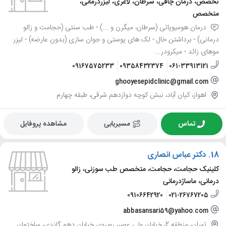
تخصص، درمان چاقی، سرطان، لاغری، لیزردرمانی،
متخصص
درمان هومیوپاتی (سرطان، میگرن و ...) - طب سنتی (حجامت و زالو
درمانی) - برداشتن خال - لک های پوستی و جوان سازی (بدون عارضه) - لیزر
موهای زائد - میکرودر...
09167575233
09358432374
061-33913121
ghooyesepidclinic@gmail.com
اهواز، کیان آباد، نبش کوچه دوازدهم شرقی، طبقه چهارم
تماس
مسیریابی
مشاهده پروفایل
18.
دکتر عباس انصاری
کلینیک حجامت، حجامت، متخصص طب سوزنی، زالو
درمانی، ماساژدرمانی
09106642920
021-26767205
abbasansari59@yahoo.com
تهران، منطقه 2، خیابان ولی عصر، روبروی خیابان دهم گاندی، ساختمان