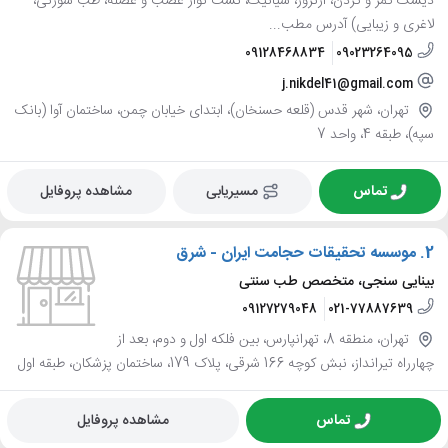
دیسک کمر و گردن، آرتروز، سیاتیک، تست نوار عصب و عضله، طب سوزنی،
لاغری و زیبایی) آدرس مطب...
09128468834
09023264095
j.nikdel41@gmail.com
تهران، شهر قدس (قلعه حسنخان)، ابتدای خیابان چمن، ساختمان آوا (بانک
سپه)، طبقه 4، واحد 7
تماس
مسیریابی
مشاهده پروفایل
2.
موسسه تحقیقات حجامت ایران - شرق
بینایی سنجی، متخصص طب سنتی
09127279048
021-77887639
تهران، منطقه 8، تهرانپارس، بین فلکه اول و دوم، بعد از
چهارراه تیرانداز، نبش کوچه 166 شرقی، پلاک 179، ساختمان پزشکان، طبقه اول
تماس
مشاهده پروفایل