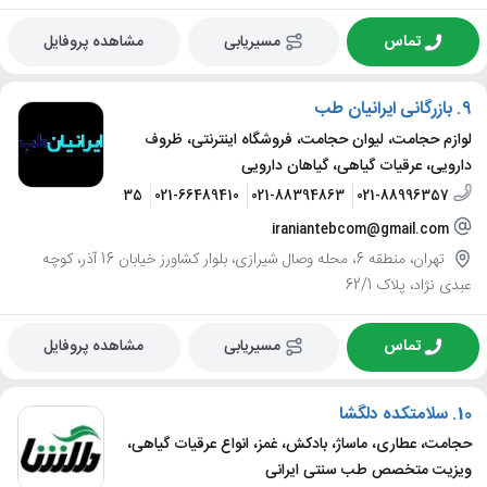
تماس
مسیریابی
مشاهده پروفایل
9.
بازرگانی ایرانیان طب
لوازم حجامت، لیوان حجامت، فروشگاه اینترنتی، ظروف
دارویی، عرقیات گیاهی، گیاهان دارویی
021-66489435
021-66489410
021-88394863
021-88996357
iraniantebcom@gmail.com
تهران، منطقه 6، محله وصال شیرازی، بلوار کشاورز خیابان 16 آذر، کوچه
عبدی نژاد، پلاک 62/1
تماس
مسیریابی
مشاهده پروفایل
10.
سلامتکده دلگشا
حجامت، عطاری، ماساژ، بادکش، غمز، انواع عرقیات گیاهی،
ویزیت متخصص طب سنتی ایرانی