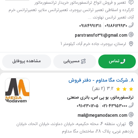
تعمیر و فروش انواع ترانسفورماتور خریدار ترانسفورماتور
کارکرده و اسقاطی تعمیر ترانس بروجرد، تعمیرترانس ملایر، تعمیرترانس خرم
آباد، تعمیر ترانس نهاوند، ...
09184991311
09186129930
parstransfo391@gmail.com
لرستان، بروجرد، جاده خرم آباد، کیلومتر 1
تماس
مسیریابی
مشاهده پروفایل
8.
شرکت مگا مداوم - دفتر فروش
3.2
(2 نظر)
ترانسفورماتور، یو پی اس، باتری صنعتی
09102301205
021-43953000
mail@megamodacem.com
تهران، منطقه 4، محله حکیمیه، خیابان دماوند، خیابان اتحاد، خیابان
یازدهم غربی، پلاک 28، ساختمان مگا مداوم