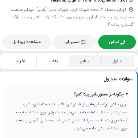
sakhatibi@gmail.com
info@metanir.net
تهران، منطقه 2، محله شهرک غرب، شهرک قدس (غرب)، میدان صنعت،
خیابان خوردین، نبش ایران زمین، روبروی دانشگاه آزاد اسلامی، جنب پارک
گلستان، پلاک 2
تماس
مسیریابی
مشاهده پروفایل
اول
قبل
بعد
آخر
سوالات متداول
چگونه ترانسفورماتور پیدا کنم؟
برای یافتن
ترانسفورماتور
از فیلترهای بالا مانند دسته‌بندی، شهر،
محدوده و امتیاز استفاده کنید. می‌توانید نتایج را روی نقشه ببینید، با
کلیک روی هر نتیجه جزئیات کامل شامل شماره تماس، آدرس و مسیر
روی نقشه نمایش داده می‌شود.