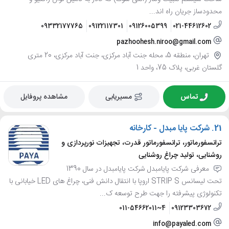
محدودساز جریان راه اند...
09332177765
09122117301
09126005399
021-44612602
pazhoohesh.niroo@gmail.com
تهران، منطقه 5، محله جنت آباد مرکزی، جنت آباد مرکزی، 20 متری
گلستان غربی، پلاک 75، واحد 1
تماس
مسیریابی
مشاهده پروفایل
21.
شرکت پایا مبدل - کارخانه
ترانسفورماتور، ترانسفورماتور قدرت، تجهیزات نورپردازی و
روشنایی، تولید چراغ روشنایی
معرفی شرکت پایامبدل شرکت پایامبدل در سال 1390
تحت لیسانس STRIP S اروپا با انتقال دانش فنی، چراغ های LED خیابانی با
تکنولوژی پیشرفته را جهت طرح توسعه ک...
011-54662011~4
09123303672
info@payaled.com