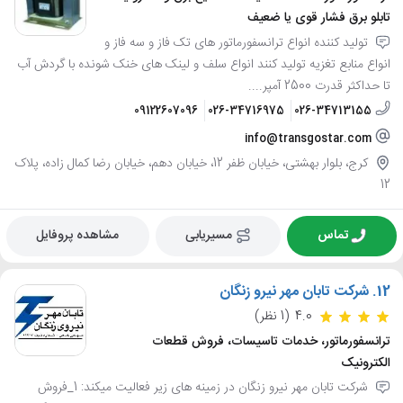
تابلو برق فشار قوی یا ضعیف
تولید کننده انواع ترانسفورماتور های تک فاز و سه فاز و
انواع منابع تغزیه تولید کنند انواع سلف و لینک های خنک شونده با گردش آب
تا حداکثر قدرت 2500 آمپر....
09122607096
026-34716975
026-34713155
info@transgostar.com
کرج، بلوار بهشتی، خیابان ظفر 12، خیابان دهم، خیابان رضا کمال زاده، پلاک
12
تماس
مسیریابی
مشاهده پروفایل
12.
شرکت تابان مهر نیرو زنگان
4.0
(1 نظر)
ترانسفورماتور، خدمات تاسیسات، فروش قطعات
الکترونیک
شرکت تابان مهر نیرو زنگان در زمینه های زیر فعالیت میکند: 1_فروش