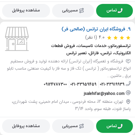
تماس
مسیریابی
مشاهده پروفایل
9.
فروشگاه ایران ترانس (صالحی فر)
4.0
(1 نظر)
ترانسفورماتور، خدمات تاسیسات، فروش قطعات
الکترونیک، ترانس، فاراتل، تعمیر ترانس
فروشگاه و تعمیرگاه (ایران ترانس) ارائه دهننده تولید و فروش مستقیم
انواع ترانسفورماتور ( ترانس ) تک فاز و سه فاز با کیفیت صنعتی مناسب تابلو
برق , ماشین...
09124787300
021-33959459
021-33919939
jsalehifar@yahoo.com
تهران، منطقه 12، محله فردوسی ، میدان امام خمینی، پشت شهرداری،
پاساژ فتوت، طبقه سوم، واحد 3/14
تماس
مسیریابی
مشاهده پروفایل