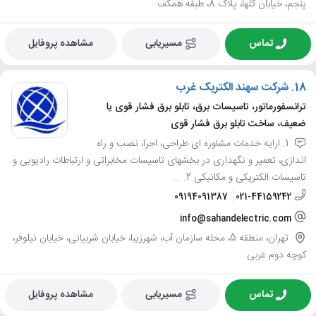
پنجم، خیابان گلها، پلاک 8، طبقه همکف
تماس
مسیریابی
مشاهده پروفایل
18.
شرکت سهند الکتریک غرب
ترانسفورماتور، تاسیسات برق، تابلو برق فشار قوی یا
ضعیف، ساخت تابلو برق فشار قوی
1. ارایه خدمات مشاوره ای طراحی، اجرا، نصب و راه
اندازی، تعمیر و نگهداری در بخشهای تاسیسات مخابراتی و ارتباطات رادیویی و
تاسیسات الکتریکی و مکانیکی 2. ...
09194091387
021-44159242
info@sahandelectric.com
تهران، منطقه 5، محله سازمان آب، شهرزیبا، خیابان شربیانی، خیابان نیلوفر،
کوچه دوم غربی
تماس
مسیریابی
مشاهده پروفایل