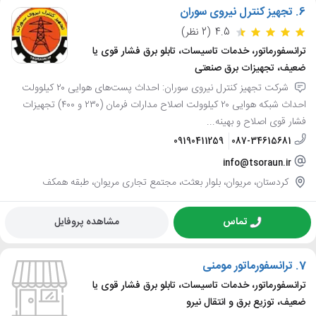
6.
تجهیز کنترل نیروی سوران
4.5
(2 نظر)
ترانسفورماتور، خدمات تاسیسات، تابلو برق فشار قوی یا
ضعیف، تجهیزات برق صنعتی
شرکت تجهیز کنترل نیروی سوران: احداث پست‌های هوایی ٢٠ کیلوولت
احداث شبکه هوایی ٢٠ کیلوولت اصلاح مدارات فرمان (٢٣٠ و ٤٠٠) تجهیزات
فشار قوی اصلاح و بهینه...
09190411259
087-34615681
info@tsoraun.ir
کردستان، مریوان، بلوار بعثت، مجتمع تجاری مریوان، طبقه همکف
تماس
مشاهده پروفایل
7.
ترانسفورماتور مومنی
ترانسفورماتور، خدمات تاسیسات، تابلو برق فشار قوی یا
ضعیف، توزیع برق و انتقال نیرو