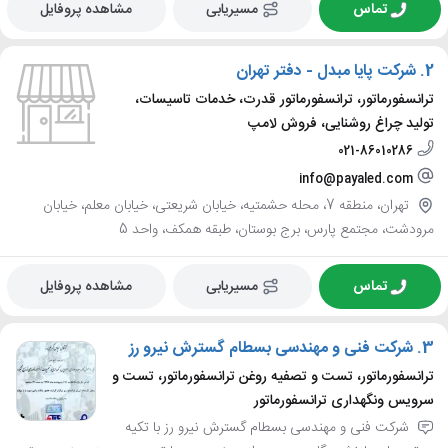
تماس
مسیریابی
مشاهده پروفایل
2.
شرکت پایا مبدل - دفتر تهران
ترانسفورماتور، ترانسفورماتور قدرت، خدمات تاسیسات،
تولید چراغ روشنایی، فروش لامپ
021-86010286
info@payaled.com
تهران، منطقه 7، محله حشمتیه، خیابان شریعتی، خیابان معلم، خیابان
مرودشت، مجتمع پارس، برج بوستان، طبقه همکف، واحد 5
تماس
مسیریابی
مشاهده پروفایل
3.
شرکت فنی و مهندسی بسطام گسترش نیرو رز
ترانسفورماتور، تست و تصفیه روغن ترانسفورماتور، تست و
سرویس ونگهداری ترانسفورماتور
شرکت فنی و مهندسی بسطام گسترش نیرو رز با تکیه