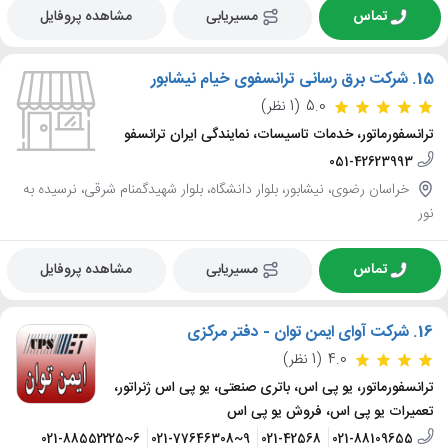
تماس
مسیریابی
مشاهده پروفایل
15.
شرکت برق رسانی ترانسفوی خیام نیشابور
5.0
(1 نظر)
ترانسفورماتور، خدمات تاسیسات، نمایندگی ایران ترانسفو
051-42623993
خراسان رضوی، نیشابور، بلوار دانشگاه، بلوار شهیدگمنام شرقی، نرسیده به
نور
تماس
مسیریابی
مشاهده پروفایل
16.
شرکت آوای ایمن توان - دفتر مرکزی
4.0
(1 نظر)
ترانسفورماتور، یو پی اس، باتری صنعتی، یو پی اس ژنراتور،
تعمیرات یو پی اس، فروش یو پی اس
021-88552225~6
021-77646308~9
021-42568
021-88109655