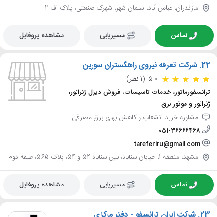
مازندران، عباس آباد، سلمان شهر، شهرک صنعتی، پلاک اف 4
تماس
مسیریابی
مشاهده پروفایل
22.
شرکت تعرفه نیروی راهگستران سورین
5.0
(1 نظر)
ترانسفورماتور، خدمات تاسیسات، فروش دیزل ژنراتور،
ژنراتور و موتور برق
مشاوره خرید انشعاب و کاهش بهای برق مصرفی
051-36666468
tarefeniru@gmail.com
مشهد، منطقه 1، خیابان سناباد، بین سناباد 52 و 54، پلاک 565، طبقه دوم
تماس
مسیریابی
مشاهده پروفایل
23.
شرکت ایران ترانسفو - دفتر مرکزی