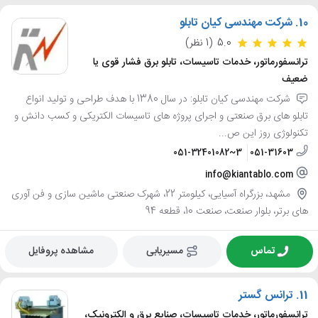
10.
شرکت مهندسی کیان تابلو
5.0
(1 نظر)
ترانسفورماتور، خدمات تاسیسات، تابلو برق فشار قوی یا
ضعیف
شرکت مهندسی کیان تابلو: در سال 1380 با هدف طراحی و تولید انواع
تابلو های برق صنعتی و اجرای پروژه های تاسیسات الکتریکی و کسب دانش و
تکنولوژی روز این ص...
051-32401082~3
051-31603
info@kiantablo.com
مشهد، بزرگراه آسیایی، کیلومتر 22، شهرک صنعتی ماشین سازی و فن آوری
های برتر، بلوار صنعت، صنعت 10، قطعه 94
تماس
مسیریابی
مشاهده پروفایل
11.
ترانس گستر
ترانسفورماتور، خدمات تاسیسات، صنایع برق و الکترونیک،