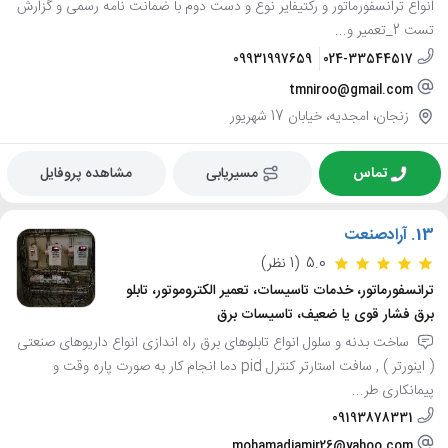
انواع ترانسفورماتور و رکتیفایر نوع و دست دوم با ضمانت نامه رسمی و گزارش
تست 2_تعمیر و...
09931997659
024-33544517
tmniroo@gmail.com
زنجان، امجدیه، خیابان 17 شهریور
تماس
مسیریابی
مشاهده پروفایل
13.
آرادصنعت
5.0
(1 نظر)
ترانسفورماتور، خدمات تاسیسات، تعمیر الکتروموتور، تابلو
برق فشار قوی یا ضعیف، تاسیسات برق
ساخت بدنه و سلول انواع تابلوھای برق راه اندازی انواع داریوهای صنعتی
( اینورتر ) , سافت استارتر کنترل pid دما انجام کار به صورت پاره وقت و
پیمانکاری طر...
09193878331
mohamadiamir26@yahoo.com