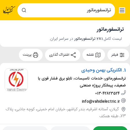
ترانسفورماتور
لیست کامل
281 ترانسفورماتور
در سراسر ایران.
فیلتر
نقشه
اشتراک گذاری
پرینت
1.
الکتریکی بهمن وحیدی
ترانسفورماتور، خدمات تاسیسات، تابلو برق فشار قوی یا
ضعیف، پیمانکار پروژه صنعتی
013-42823524
info@vahidielectric.ir
گیلان، آستانه اشرفیه، بندر کیاشهر، خیابان امام خمینی، کوچه جاذبی، پلاک
73، طبقه همکف