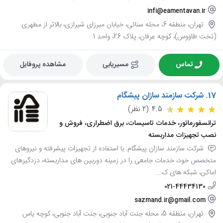
infi@eamentavan.ir
تهران، منطقه 6، محله سنائی، خیابان میرزای شیرازی، بالاتر از مطهری
(تخت طاووس)، کوچه عرفان، پلاک 26، واحد 1
تماس
مسیریابی
مشاهده پروفایل
17.
شرکت سازمند سازان پیشگام
4.5
(2 نظر)
ترانسفورماتور، خدمات تاسیسات، برق اضطراری، فروش و
نصب تجهیزات مداربسته
شرکت سازمند سازان پیشگام: با استفاده از تجهیزات پیشرفته و نیروهای
متخصص خود، خدمات جامعی را در زمینه دوربین های مداربسته، دزدگیرهای
اماکن، شبکه های ک...
021-44434130
sazmand.ir@gmail.com
تهران، منطقه 5، محله جنت آباد جنوبی، جنت آباد جنوبی، کوچه یاس