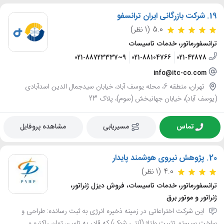
19.
شرکت بازرگانی ایران ترانسفو
5.0
(1 نظر)
ترانسفورماتور، خدمات تاسیسات
021-88723337~9
021-88104766
021-42878
info@itc-co.com
تهران، منطقه 6، محله یوسف آباد، خیابان سیدجمال الدین اسدآبادی
(یوسف آباد)، خیابان جهانبخش (سوم)، پلاک 23
تماس
مسیریابی
مشاهده پروفایل
20.
پژوهش نیروی هوشمند پایدار
4.0
(1 نظر)
ترانسفورماتور، خدمات تاسیسات، فروش دیزل ژنراتور،
ژنراتور و موتور برق
این شرکت اختراعاتی در زمینه ذخیره انرژی به ثبت رسانده: طراحی و
ساخت سیستم تثبیت ولتاژ (آنتی شوک) که قادر به تامین توان راکتیو و