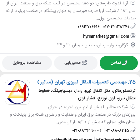
آریا قدرت طبرستان: دو دهه تخصص در قلب شبکه برق و صنعت ایران از
سال 1384، شرکت آریا قدرت طبرستان به عنوان پیشگام در صنعت برق، با ارائه
خدمات تخصصی تول...
09912706616
017-32138341
hyrinmarket@gmail.com
گرگان، بلوار جرجان، خیابان جرجان 22 و 24
تماس
مسیریابی
مشاهده پروفایل
25.
مهندسی تعمیرات انتقال نیروی تهران (متانیر)
ترانسفورماتور، دکل انتقال نیرو، رادار، دیسپاجینگ، خطوط
انتقال نیرو، فوق توزیع، فشار قوی
شرکت متانیر با بیش از نیم قرن تجربه در اجرای
پروژهای بزرگ در صنعت برق ایران و هدایت و راهبری شبکه برق پایتخت و
استان های مجاور که بیش از 30% بار کل مص...
021-88361900~4
021-88081115