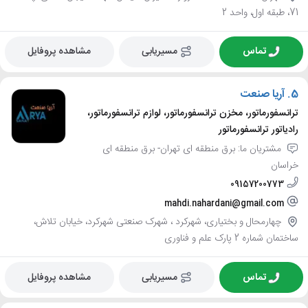
71، طبقه اول، واحد 2
تماس
مسیریابی
مشاهده پروفایل
5.
آریا صنعت
ترانسفورماتور، مخزن ترانسفورماتور، لوازم ترانسفورماتور،
رادیاتور ترانسفورماتور
مشتریان ما: برق منطقه ای تهران- برق منطقه ای
خراسان
09157200773
mahdi.nahardani@gmail.com
چهارمحال و بختیاری، شهرکرد ، شهرک صنعتی شهرکرد، خیابان تلاش،
ساختمان شماره 2 پارک علم و فناوری
تماس
مسیریابی
مشاهده پروفایل