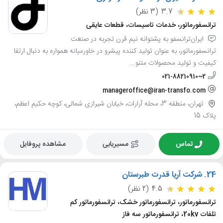
3.7
(3 نظر)
ترانسفورماتور، خدمات تاسیسات، قطعات عایقی
ایران‌ترانسفو به پشتوانه نیم قرن تجربه در صنعت
ترانسفورماتور، به عنوان تولید کننده پیشرو در خاورمیانه همواره به دنبال ارتقا
کیفیت و تولید محصولات متنو...
021-88210910~2
manageroffice@iran-transfo.com
تهران، منطقه 3، محله آرارات، خیابان شیرازی شمالی، کوچه حکیم اعظم،
پلاک 15
تماس
مسیریابی
مشاهده پروفایل
24.
شرکت آریا قدرت طبرستان
4.5
(2 نظر)
ترانسفورماتور، ترانسفورماتور خشک، ترانسفورماتور کم
تلفات 20kv، ترانسفورماتور سه فاز