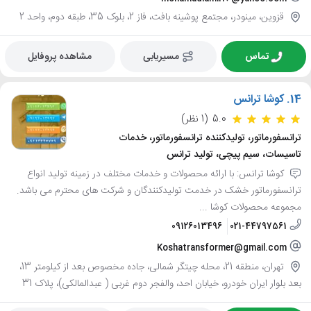
قزوین، مینودر، مجتمع پوشینه بافت، فاز 2، بلوک 35، طبقه دوم، واحد 2
تماس
مسیریابی
مشاهده پروفایل
14.
کوشا ترانس
5.0
(1 نظر)
ترانسفورماتور، تولیدکننده ترانسفورماتور، خدمات
تاسیسات، سیم پیچی، تولید ترانس
کوشا ترانس: با ارائه محصولات و خدمات مختلف در زمینه تولید انواع
ترانسفورماتور خشک در خدمت تولیدکنندگان و شرکت های محترم می باشد.
مجموعه محصولات کوشا ...
09126013496
021-44797561
Koshatransformer@gmail.com
تهران، منطقه 21، محله چیتگر شمالی، جاده مخصوص بعد از کیلومتر 13،
بعد بلوار ایران خودرو، خیابان احد، والفجر دوم غربی ( عبدالمالکی)، پلاک 31