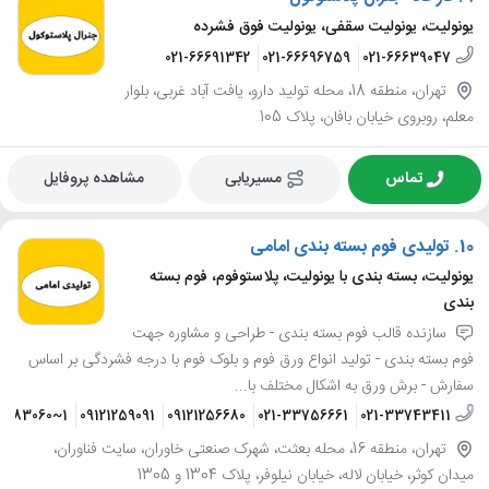
یونولیت، یونولیت سقفی، یونولیت فوق فشرده
021-66691342
021-66696759
021-66639047
تهران، منطقه 18، محله تولید دارو، یافت آباد غربی، بلوار
معلم، روبروی خیابان بافان، پلاک 105
تماس
مسیریابی
مشاهده پروفایل
10.
تولیدی فوم بسته بندی امامی
یونولیت، بسته بندی با یونولیت، پلاستوفوم، فوم بسته
بندی
سازنده قالب فوم بسته بندی - طراحی و مشاوره جهت
فوم بسته بندی - تولید انواع ورق فوم و بلوک فوم با درجه فشردگی بر اساس
سفارش - برش ورق به اشکال مختلف با...
33283060~1
09121259091
09121256680
021-33756661
021-33743411
تهران، منطقه 16، محله بعثت، شهرک صنعتی خاوران، سایت فناوران،
میدان کوثر، خیابان لاله، خیابان نیلوفر، پلاک 1304 و 1305