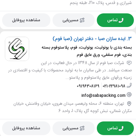
شیرازی و قدس، پلاک 210، طبقه پنجم
تماس
مسیریابی
مشاهده پروفایل
3.
ایده سازان صبا - دفتر تهران (صبا فوم)
بسته بندی با یونولیت، یونولیت، فوم، پلاستوفوم بسته
بندی، فوم سقفی، ورق عایق فوم
شرکت صبا فوم از سال 1348 در حال فعالیت در این
صنعت میباشد. در طی سالیان ما به تولید محصولات با کیفیت و اقتصادی در
زمینه ورقهای عایق پلاستوفوم و پلاستو...
09196308169
021-22981098
info@sabapacking.com
تهران، منطقه 6، محله ولیعصر، میدان هروی، خیابان وفامنش، خیابان
مکران شمالی، نبش کوچه گل، پلاک 1، واحد 6
تماس
مسیریابی
مشاهده پروفایل