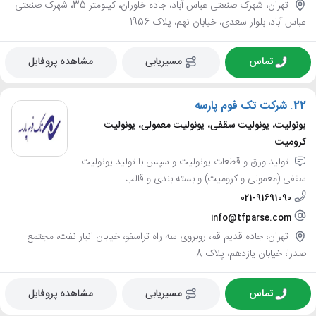
تهران، شهرک صنعتی عباس آباد، جاده خاوران، کیلومتر 35، شهرک صنعتی
عباس آباد، بلوار سعدی، خیابان نهم، پلاک 1956
تماس
مسیریابی
مشاهده پروفایل
22.
شرکت تک فوم پارسه
یونولیت، یونولیت سقفی، یونولیت معمولی، یونولیت
کرومیت
تولید ورق و قطعات یونولیت و سپس با تولید یونولیت
سقفی (معمولی و کرومیت) و بسته بندی و قالب
021-91691090
info@tfparse.com
تهران، جاده قدیم قم، روبروی سه راه تراسفو، خیابان انبار نفت، مجتمع
صدرا، خیابان یازدهم، پلاک 8
تماس
مسیریابی
مشاهده پروفایل