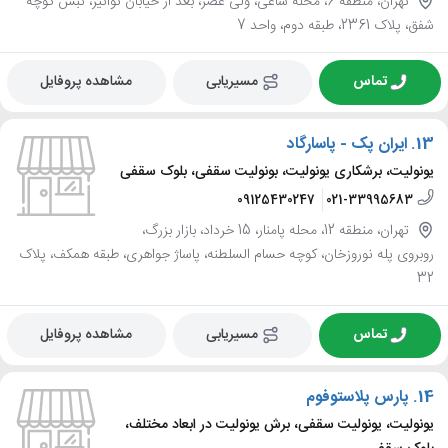
تهران، منطقه 6، محله ساعی، ولی عصر، بعد از خیابان توانیر، نبش کوچه
شفق، پلاک 2361، طبقه دوم، واحد 7
تماس
مسیریابی
مشاهده پروفایل
13.
ایران پک - پاسارگاد
یونولیت، برشکاری یونولیت، بونولیت سقفی، بلوک سقفی
09125430247
021-33995683
تهران، منطقه 12، محله پامنار، 15 خرداد، بازار بزرگ،
روبروی پله نوروزخان، کوچه حسام السلطنه، پاساژ جواهری، طبقه همکف، پلاک
32
تماس
مسیریابی
مشاهده پروفایل
14.
پارس پلاستوفوم
یونولیت، یونولیت سقفی، برش یونولیت در ابعاد مختلف،