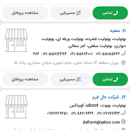
تماس
مسیریابی
مشاهده پروفایل
11.
سعید
یونولیت، یونولیت فشرده، یونولیت ورقه ای، یونولیت
دیواری، یونولیت سقفی، آجر سفالی
91044682
09121044682
021-55812384
021-55814001
021-55155266
تهران، منطقه 12، محله تختی، خیام جنوبی، خیابان مختاری، پلاک 5
تماس
مسیریابی
مشاهده پروفایل
12.
شرکت دال فرم
یونولیت، یوبوت، uboot، کوبیاکس
09127219651
021-88209429
021-77728422
dalform@yahoo.com