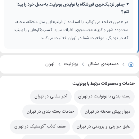
روی کیفیت سطح، مقاومت فشاری و طول عمر عایق تاثیرگذار است. با
چطور نزدیک‌ترین فروشگاه یا تولیدی یونولیت به محل خود را پیدا
مقایسه توضیحات کسب‌وکارها، می‌توانید بین کیفیت‌های مختلف یونولیت
کنم؟
فشرده و معمولی انتخاب آگاهانه‌تری داشته باشید.
در همین صفحه می‌توانید با استفاده از فیلترهایی مثل منطقه، محله،
مزایای استفاده از یونولیت برای پروژه‌های تهران
محدوده شهر و گزینه «جستجوی اطراف من»، کسب‌وکارهایی را ببینید
که در نزدیکی موقعیت شما در تهران فعالیت می‌کنند.
با توجه به تنوع اقلیمی و تراکم شهری، استفاده از یونولیت در ساختمان‌های
تهران به کاهش مصرف انرژی، سبک‌سازی سازه، عایق‌کاری بهتر و کاهش
انتقال صدا کمک می‌کند. در حوزه بسته‌بندی نیز، یونولیت به‌عنوان محافظی
سبک، ارزان و ضربه‌گیر، جابه‌جایی کالا در سطح شهر و ارسال بین‌شهری را
دسته‌بندی مشاغل
یونولیت
تهران
ایمن‌تر می‌کند.
خدمات و محصولات مرتبط با یونولیت:
بسته بندی با یونولیت در تهران
آجر سفالی در تهران
دیوار پیش ساخته در تهران
خدمات بسته بندی در تهران
عایق حرارتی و برودتی در تهران
سقف کاذب آکوستیک در تهران