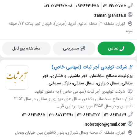
021-22029425~8
09126441675
021-22022755
zamani@anista.ir
تهران، منطقه 3، محله امانیه، آفریقا (جردن)، خیابان تور، پلاک 72، طبقه
سوم
تماس
مسیریابی
مشاهده پروفایل
2.
شرکت تولیدی آجر ثبات (سهامی خاص)
یونولیت، مصالح ساختمان، آجر ماشینی و فشاری، آجر
سفالی، سفال دیواری، سفال سقفی، بلوک سیمانی
شرکت تولیدی آجر ثبات (سهامی خاص ) به منظور تولید
انواع مصالح ساختمانی بلاخص سفال های دیواری و سقفی در سال 1352
تاسیس و در سال 1354 مورد بهره برداری قر...
021-86120465
021-88732290
021-86120327
021-86120139
sobatajor@gmail.com
تهران، منطقه 6، محله وصال شیرازی، بلوار کشاورز، بین خیابان وصال