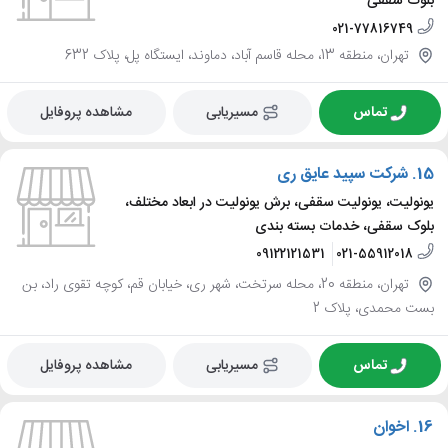
بلوک سقفی
021-77816749
تهران، منطقه 13، محله قاسم آباد، دماوند، ایستگاه پل، پلاک 632
تماس
مسیریابی
مشاهده پروفایل
15.
شرکت سپید عایق ری
یونولیت، یونولیت سقفی، برش یونولیت در ابعاد مختلف،
بلوک سقفی، خدمات بسته بندی
09122121531
021-55912018
تهران، منطقه 20، محله سرتخت، شهر ری، خیابان قم، کوچه تقوی راد، بن
بست محمدی، پلاک 2
تماس
مسیریابی
مشاهده پروفایل
16.
اخوان