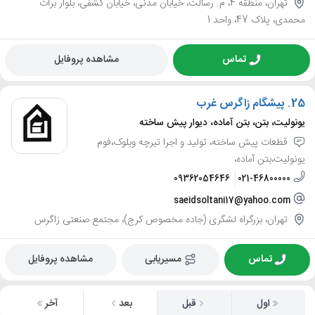
تهران، منطقه 4، م. رسالت، خیابان مدنی، خیابان کشفی، بلوار برات
محمدی، پلاک 47، واحد 1
تماس
مشاهده پروفایل
25.
پیشگام زاگرس غرب
یونولیت، بتن، بتن آماده، دیوار پیش ساخته
قطعات پیش ساخته، تولید و اجرا تیرچه وبلوک،فوم
یونولیت،بتن آماده،
09362054646
021-46800000
saeidsoltani17@yahoo.com
تهران، بزرگراه لشگری (جاده مخصوص کرج)، مجتمع صنعتی زاگرس
تماس
مسیریابی
مشاهده پروفایل
اول
قبل
بعد
آخر