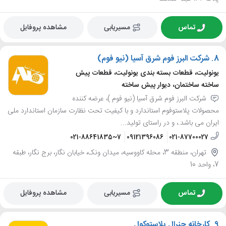
تماس
مسیریابی
مشاهده پروفایل
8.
شرکت البرز فوم شرق آسیا (نیو فوم)
یونولیت، قطعات بسته بندی یونولیت، قطعات پیش
ساخته ساختمان، دیوار پیش ساخته
شرکت البرز فوم شرق آسیا (نیو فوم )، عرضه کننده
محصولات پلاستوفوم استاندارد و با کیفیت تحت نظارت سازمان استاندارد ملی
ایران می باشد.، و در راستای تولید...
021-88641835~7
09121396086
021-87700027
تهران، منطقه 3، محله کاووسیه، میدان ونک، خیابان نگار، برج نگار، طبقه
7، واحد 10
تماس
مسیریابی
مشاهده پروفایل
9.
کارخانه جنرال پلاستوکول