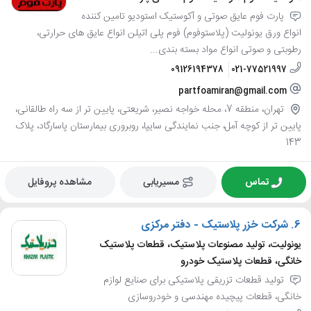
پارت فوم عایق صوتی و آکوستیک استودیو تامین کننده
انواع ورق یونولیت (پلاستوفوم) فوم پلی اتیلن انواع عایق های حرارتی،
رطوبتی و صوتی انواع مواد بسته بندی...
09126194378
021-77521997
partfoamiran@gmail.com
تهران، منطقه 7، محله خواجه نصیر، شریعتی، پایین تر از سه راه طالقانی،
پایین تر از کوچه آمل، جنب نمایندگی سایپا، روبروری بیمارستان پاسارگاد، پلاک
143
تماس
مسیریابی
مشاهده پروفایل
6.
شرکت خزر پلاستیک - دفتر مرکزی
یونولیت، تولید مصنوعات پلاستیک، قطعات پلاستیک
خانگی، قطعات پلاستیک خودرو
تولید قطعات تزریقی پلاستیکی برای صنایع لوازم
خانگی، قطعات پیچیده مهندسی و خودروسازی