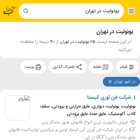
یونولیت در تهران
در این صفحه لیست
25 یونولیت در تهران
از
40
نتیجه را مشاهده
می‌کنید.
فیلتر
نقشه
اشتراک گذاری
پرینت
در شهر تهران
1.
شرکت فن آوری آنیستا
یونولیت، یونولیت دیواری، عایق حرارتی و برودتی، سقف
کاذب آکوستیک، عایق صدا، عایق برودتی
فروش باکیفیت ترین انواع قالبهای عایق ماندگار بتن
ICF در ایران شرکت فن آوری آنی ایستا، اولین و بزرگترین تولیدکننده قالبهای
عایق ماندگار بتن (ICF) در ای...