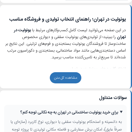
یونولیت در تهران؛ راهنمای انتخاب تولیدی و فروشگاه مناسب
در این صفحه می‌توانید لیست کامل کسب‌وکارهای مرتبط با
یونولیت در
تهران
را ببینید؛ از تولیدی‌های یونولیت سقفی و دیواری مخصوص
ساخت‌وساز تا فروشندگان یونولیت بسته‌بندی و فوم‌های تزئینی. این نتایج بر
اساس دسته‌بندی‌هایی مانند مواد ساختمانی، بسته‌بندی و دکوراسیون مرتب
شده‌اند تا سریع‌تر به تامین‌کننده مناسب برسید.
انواع کاربردهای یونولیت در تهران
مشاهده کل متن
اصلی‌ترین مصرف
یونولیت ساختمانی
در تهران مربوط به سقف و دیوار است
که به‌عنوان عایق حرارتی و صوتی در پروژه‌های مسکونی، اداری و تجاری
استفاده می‌شود. در کنار آن،
یونولیت بسته‌بندی
برای محافظت از لوازم
سوالات متداول
خانگی، قطعات صنعتی، تجهیزات پزشکی و محصولات صادراتی بسیار
پرتقاضاست. گروه سوم، یونولیت تزئینی و دکوراتیو است که در ساخت
ماکت، تابلوهای تبلیغاتی، طراحی دکور نمایشگاهی و دکوراسیون داخلی
برای خرید یونولیت ساختمانی در تهران به چه نکاتی توجه کنم؟
کاربرد دارد.
به دانسیته و استحکام یونولیت سقفی یا دیواری، نوع کاربرد (سازه‌ای یا
صرفاً عایق)، امکان برش سفارشی و فاصله مکانی تولیدی تا پروژه توجه
چگونه بهترین تولیدی یونولیت تهران را انتخاب کنیم؟