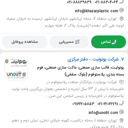
021-88839839
021-88304064
info@khazarplastic.com
تهران، منطقه 6، محله ایرانشهر، خیابان ایرانشهر، نرسیده به خیابان سمیه،
کوچه علی اکبر دهخدا (شریف)، پلاک 2، طبقه چهارم
تماس
مسیریابی
مشاهده پروفایل
7.
شرکت یونولیت - دفتر مرکزی
یونولیت، قالب سازی صنعتی، ماکت سازی صنعتی، فوم
بسته بندی، پلاستوفوم (بلوک سقفی)
شرکت یونولیت بنیانگذار صنعت پلاستوفوم در
خاورمیانه با بیش از 63 سال تجربه و تخصص بعنوان بزرگترین واحد تولید
پلاستوفوم در خاورمیانه و رییس انجمن این صن...
09122205853
021-22022791
info@unolit.com
تهران، منطقه 1، محله دزاشیب، الهیه، خیابان تختی، نبش دوم و دهم،
پلاک 27، طبقه همکف