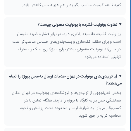
کنید تا هم کیفیت مناسب بگیرید و هم هزینه حمل کاهش یابد.
برای انتخاب یک تامین‌کننده معتبر
یونولیت در تهران
به موارد زیر توجه کنید:
نوع محصول: یونولیت فشرده، سقفی، دیواری، ورق یونولیت یا بلوک‌های
تفاوت یونولیت فشرده با یونولیت معمولی چیست؟
مخصوص بسته‌بندی
کیفیت و چگالی: دانسیته مناسب در استحکام سقف و کارایی عایق حرارتی
یونولیت فشرده دانسیته بالاتری دارد، در برابر فشار و ضربه مقاوم‌تر
بسیار مؤثر است.
است و برای سقف، کف‌سازی و بسته‌بندی‌های حساس مناسب‌تر است؛
خدمات جانبی: برش سفارشی، طراحی قالب بسته‌بندی، مشاوره انتخاب
در حالی‌که یونولیت معمولی بیشتر برای عایق‌کاری سبک و مصارف
ضخامت و ابعاد
تزئینی استفاده می‌شود.
امکان ارسال: بسیاری از تولیدی‌ها در تهران و حومه، حمل و نقل تا محل پروژه
یا کارگاه را فراهم می‌کنند.
با استفاده از فیلترهای استان، شهر، محدوده، منطقه، محله، فعالیت شغلی و
آیا تولیدی‌های یونولیت در تهران خدمات ارسال به محل پروژه را انجام
گزینه «جستجوی اطراف من» می‌توانید نزدیک‌ترین فروشگاه یا تولیدی
می‌دهند؟
یونولیت را در محله‌های مختلف تهران پیدا کنید و هزینه حمل را کاهش
دهید.
بخش قابل‌توجهی از تولیدی‌ها و فروشگاه‌های یونولیت در تهران امکان
هماهنگی حمل بار به کارگاه یا پروژه را دارند. هنگام تماس با هر
قیمت و برندهای متداول یونولیت در تهران
کسب‌وکار می‌توانید شرایط ارسال، محدوده تحت پوشش و نحوه
قیمت یونولیت
در تهران معمولا بر اساس دانسیته، ابعاد، نوع کاربرد (سقفی،
محاسبه کرایه را جویا شوید.
بسته‌بندی، تزئینی) و حجم سفارش تعیین می‌شود. برخی کسب‌وکارها از
مواد اولیه برندهای معتبر داخلی و بعضی از مواد وارداتی استفاده می‌کنند که