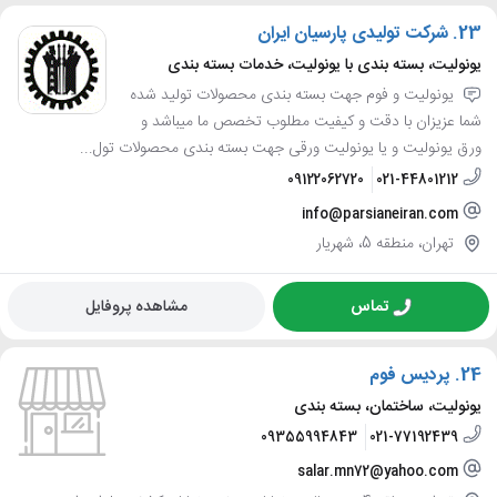
23.
شرکت تولیدی پارسیان ایران
یونولیت، بسته بندی با یونولیت، خدمات بسته بندی
یونولیت و فوم جهت بسته بندی محصولات تولید شده
شما عزیزان با دقت و کیفیت مطلوب تخصص ما میباشد و
ورق یونولیت و یا یونولیت ورقی جهت بسته بندی محصولات تول...
09122062720
021-44801212
info@parsianeiran.com
تهران، منطقه 5، شهریار
تماس
مشاهده پروفایل
24.
پردیس فوم
یونولیت، ساختمان، بسته بندی
09355994843
021-77192439
salar.mn72@yahoo.com