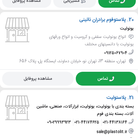
تماس
مسیریابی
مشاهده پروفایل
20.
پلاستوفوم برادران نائینی
یونولیت
انواع یونولیت سقفی و کرومیت و انواع ورقهای
یونولیت با دانسیتهای مختلف
09125067904
تهران، منطقه 13، تهران نو، خیابان دماوند، ایستگاه پل، پلاک 656
تماس
مشاهده پروفایل
21.
پلاستولیت
بسته بندی با یونولیت، یونولیت، ابزارآلات، صنعتی، ماشین
آلات، بسته بندی فوم
09029993923
021-44174625
021-44138164
sale@plastolit.ir