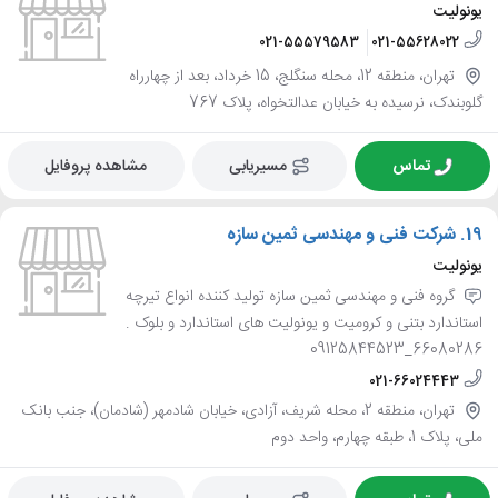
یونولیت
021-55579583
021-55628022
تهران، منطقه 12، محله سنگلج، 15 خرداد، بعد از چهارراه
گلوبندک، نرسیده به خیابان عدالتخواه، پلاک 767
تماس
مسیریابی
مشاهده پروفایل
19.
شرکت فنی و مهندسی ثمین سازه
یونولیت
گروه فنی و مهندسی ثمین سازه تولید کننده انواع تیرچه
استاندارد بتنی و کرومیت و یونولیت های استاندارد و بلوک .
66080286_09125844523
021-66024443
تهران، منطقه 2، محله شریف، آزادی، خیابان شادمهر (شادمان)، جنب بانک
ملی، پلاک 1، طبقه چهارم، واحد دوم