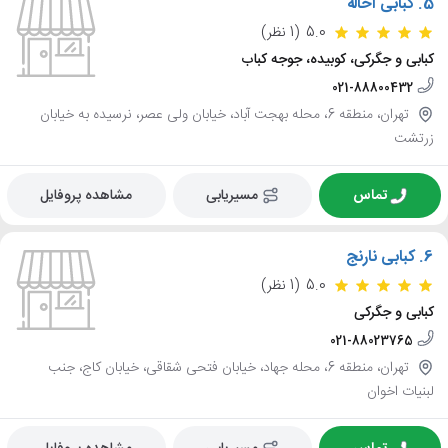
5.
کبابی آخاله
5.0
(1 نظر)
کبابی و جگرکی، کوبیده، جوجه کباب
021-88800432
تهران، منطقه 6، محله بهجت آباد، خیابان ولی عصر، نرسیده به خیابان
زرتشت
تماس
مسیریابی
مشاهده پروفایل
6.
کبابی نارنج
5.0
(1 نظر)
کبابی و جگرکی
021-88023765
تهران، منطقه 6، محله جهاد، خیابان فتحی شقاقی، خیابان کاج، جنب
لبنیات اخوان