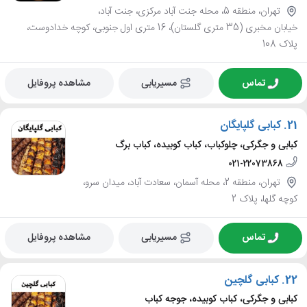
تهران، منطقه 5، محله جنت آباد مرکزی، جنت آباد،
خیابان مخبری (35 متری گلستان)، 16 متری اول جنوبی، کوچه خدادوست،
پلاک 108
تماس
مسیریابی
مشاهده پروفایل
21.
کبابی گلپایگان
کبابی و جگرکی، چلوکباب، کباب کوبیده، کباب برگ
021-22073868
تهران، منطقه 2، محله آسمان، سعادت آباد، میدان سرو،
کوچه گلها، پلاک 2
تماس
مسیریابی
مشاهده پروفایل
22.
کبابی گلچین
کبابی و جگرکی، کباب کوبیده، جوجه کباب