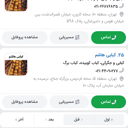
021-66876835
تهران، منطقه 10، محله کارون، خیابان قصرالدشت، بین
خیابان طوس و دامپزشکی، پلاک 598
تماس
مسیریابی
مشاهده پروفایل
25.
کبابی هاشم
کبابی و جگرکی، کباب کوبیده، کباب برگ
021-44090277
تهران، منطقه 5، محله فردوس، بزرگراه جناح، نرسیده به
خیابان سازمان آب، پلاک 10
تماس
مسیریابی
مشاهده پروفایل
اول
قبل
بعد
آخر