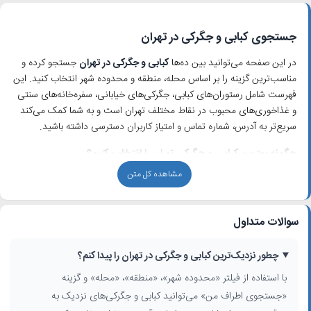
جستجوی کبابی و جگرکی در تهران
در این صفحه می‌توانید بین ده‌ها
کبابی و جگرکی در تهران
جستجو کرده و
مناسب‌ترین گزینه را بر اساس محله، منطقه و محدوده شهر انتخاب کنید. این
فهرست شامل رستوران‌های کبابی، جگرکی‌های خیابانی، سفره‌خانه‌های سنتی
و غذاخوری‌های محبوب در نقاط مختلف تهران است و به شما کمک می‌کند
سریع‌تر به آدرس، شماره تماس و امتیاز کاربران دسترسی داشته باشید.
چگونه بهترین کبابی و جگرکی تهران را انتخاب کنیم؟
مشاهده کل متن
برای انتخاب
بهترین کبابی‌های تهران
و
جگرکی‌های معروف تهران
چند معیار
مهم وجود دارد: کیفیت گوشت و جگر، تازه بودن مواد اولیه، نحوه پخت،
نظرات کاربران و موقعیت مکانی. در بسیاری از این کسب‌وکارها، کباب کوبیده،
سوالات متداول
جگر گوسفندی، دل و قلوه از محبوب‌ترین آیتم‌های منو هستند و همین تنوع
باعث شده هر محله، چند کبابی و جگرکی پرطرفدار داشته باشد.
چطور نزدیک‌ترین کبابی و جگرکی در تهران را پیدا کنم؟
تمرکز کبابی‌ها و جگرکی‌ها در مناطق مختلف تهران
با استفاده از فیلتر «محدوده شهر»، «منطقه»، «محله» و گزینه
بخش قابل‌توجهی از
کبابی و جگرکی در تهران
در مناطق مرکزی و شلوغ شهر
«جستجوی اطراف من» می‌توانید کبابی و جگرکی‌های نزدیک به
قرار گرفته‌اند؛ محدوده‌هایی مثل مرکز شهر، بازار، خیابان‌های اصلی و