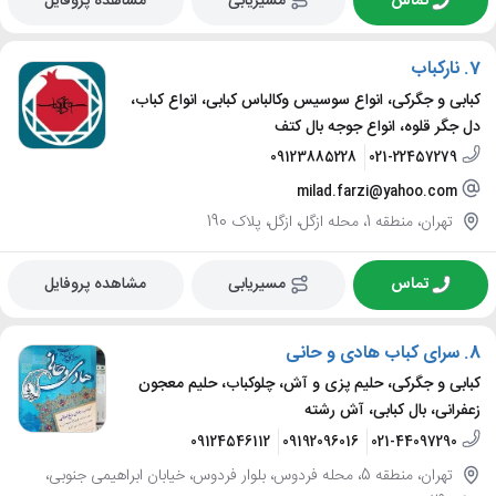
تماس
مسیریابی
مشاهده پروفایل
7.
نارکباب
کبابی و جگرکی، انواع سوسیس وکالباس کبابی، انواع کباب،
دل جگر قلوه، انواع جوجه بال کتف
09123885228
021-22457279
milad.farzi@yahoo.com
تهران، منطقه 1، محله ازگل، ازگل، پلاک 190
تماس
مسیریابی
مشاهده پروفایل
8.
سرای کباب هادی و حانی
کبابی و جگرکی، حلیم پزی و آش، چلوکباب، حلیم معجون
زعفرانی، بال کبابی، آش رشته
09124546112
09192096016
021-44097290
تهران، منطقه 5، محله فردوس، بلوار فردوس، خیابان ابراهیمی جنوبی،