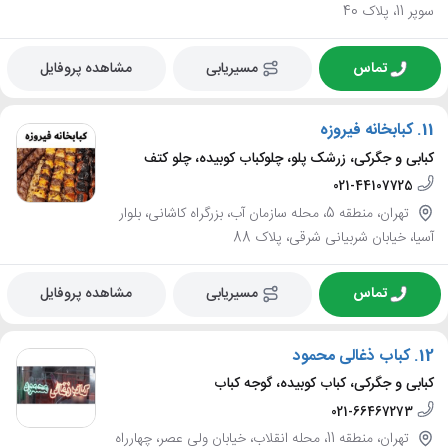
سوپر 11، پلاک 40
تماس
مسیریابی
مشاهده پروفایل
11.
کبابخانه فیروزه
کبابی و جگرکی، زرشک پلو، چلوکباب کوبیده، چلو کتف
021-44107725
تهران، منطقه 5، محله سازمان آب، بزرگراه کاشانی، بلوار
آسیا، خیابان شربیانی شرقی، پلاک 88
تماس
مسیریابی
مشاهده پروفایل
12.
کباب ذغالی محمود
کبابی و جگرکی، کباب کوبیده، گوجه کباب
021-66467273
تهران، منطقه 11، محله انقلاب، خیابان ولی عصر، چهارراه