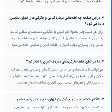
موقعیت خود را مشاهده و بر اساس آدرس و نقشه مقایسه کنید.
محله‌های پر رفت‌وآمد. در عین حال، در شمال، جنوب، شرق و غرب تهران هم
جگرکی‌های قدیمی و رستوران‌های کبابی سنتی فعال هستند. با استفاده از
فیلترهای «استان»، «شهر»، «محدوده شهر»، «منطقه»، «محله»، «فعالیت
در این صفحه چه اطلاعاتی درباره کبابی و جگرکی‌های تهران نمایش
شغلی» و گزینه «جستجوی اطراف من» می‌توانید نزدیک‌ترین کبابی یا
داده می‌شود؟
جگرکی به موقعیت فعلی خود را پیدا کنید.
برای هر کسب‌وکار معمولاً نام کبابی یا جگرکی، دسته‌بندی شغلی (مانند
ویژگی‌های مهم در انتخاب کبابی و جگرکی مناسب
رستوران یا سفره‌خانه سنتی)، آدرس کامل، موقعیت روی نقشه، شماره
کاربران تهرانی هنگام انتخاب جگرکی یا رستوران کبابی، علاوه بر طعم کباب و
تماس و در بسیاری موارد امتیاز و نظرات کاربران نمایش داده می‌شود.
جگر، به موارد زیر هم توجه می‌کنند:
امتیاز و نظرات دیگر کاربران درباره کیفیت کباب و جگر
آیا می‌توان فقط جگرکی‌های معروف تهران را فیلتر کرد؟
دسترسی آسان با خودروی شخصی یا حمل‌ونقل عمومی و وضعیت پارکینگ
می‌توانید با مرتب‌سازی بر اساس امتیاز کاربران و بررسی تعداد نظرات،
اطراف
جگرکی‌های معروف و پرطرفدار را شناسایی کنید. معمولاً کسب‌وکارهایی
محیط کبابی؛ سنتی، خانوادگی یا مناسب دورهمی دوستانه
معروف بودن برند یا سابقه طولانی جگرکی در محله
با امتیاز بالاتر و نظرهای بیشتر، بین کاربران شناخته‌شده‌تر هستند.
بسیاری از
کبابی‌های سنتی
و جگرکی‌های محبوب تهران تا ساعت‌های پایانی
شب فعال‌اند و همین موضوع، آن‌ها را برای مشتریان شب‌رو جذاب کرده
هنگام انتخاب کبابی یا جگرکی در تهران به چه نکاتی توجه کنم؟
است. در برخی مناطق نیز امکان سفارش تلفنی یا همکاری با پلتفرم‌های
بیرون‌بر وجود دارد که انتخاب را برای ساکنان محلی آسان‌تر می‌کند.
به کیفیت و شهرت کبابی در محله، امتیاز و نظرات کاربران، دسترسی و