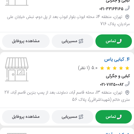
کبابی و جگرکی
021-33164165
تهران، منطقه 14، محله ابوذر، بلوار ابوذر، بعد از پل دوم، نبش خیابان علی
مرادیان، پلاک 716
تماس
مسیریابی
مشاهده پروفایل
4.
کبابی یاس
5.0
(1 نظر)
کبابی و جگرکی
021-77250082
تهران، منطقه 13، محله قاسم آباد، دماوند، بعد از پمپ بنزین قاسم آباد، 27
متری خاتم (شهیداشراقی)، پلاک 56
تماس
مسیریابی
مشاهده پروفایل