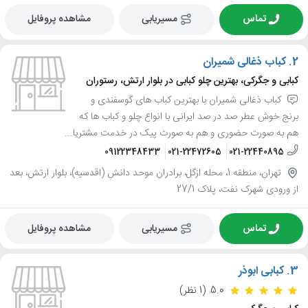
تماس
مسیریابی
مشاهده پروفایل
2.
کباب ذغالی شمیران
کبابی و جگرکی، بهترین چلو کبابی در بلوار ارتش، رستوران
کباب ذغالی شمیران با بهترین کباب های گوسفندی و
برنج خوش عطر صد در صد ایرانی با انواع چلو و کباب ها که
هم به صورت حضوری و هم به صورت پیک در خدمت مشتریا...
09122348433
021-22472605
021-22440895
تهران، منطقه 1، محله ازگل، برادران موحد دانش (اقدسیه)، بلوار ارتش، بعد
از ورودی شهرک نفت، پلاک 27/1
تماس
مسیریابی
مشاهده پروفایل
3.
کبابی ابوذر
5.0
(1 نظر)