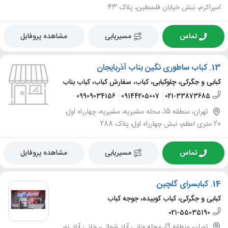
امیراکرم، نبش خیابان فلسطین، پلاک 43
تماس
مسیریابی
مشاهده پروفایل
13.
کباب ساطوری نگین بناب آذربایجان
کبابی و جگرکی، چلوکبابی، کباب، سفارش کباب، کباب بناب
09909034156
09144205007
021-33873685
تهران، منطقه 15، محله مشیریه، مشیریه، چهارراه اول،
20 متری اعظم، نبش چهارراه اول، پلاک 288
تماس
مسیریابی
مشاهده پروفایل
14.
کبابسرای گلچین
کبابی و جگرکی، کباب کوبیده، جوجه کباب
021-55035190
تهران، منطقه 19، محله خانی آباد شمالی، خانی آباد نو،