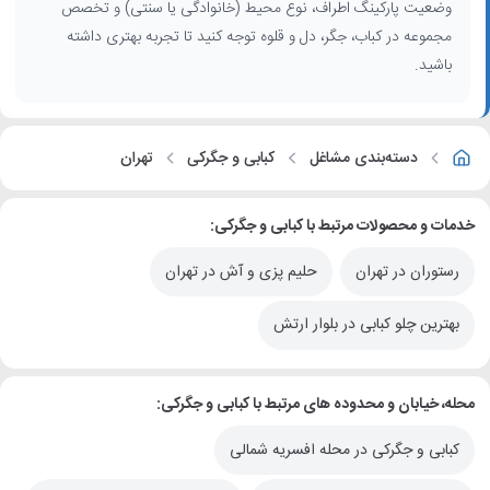
وضعیت پارکینگ اطراف، نوع محیط (خانوادگی یا سنتی) و تخصص
چطور از این صفحه بهترین استفاده را ببریم؟
مجموعه در کباب، جگر، دل و قلوه توجه کنید تا تجربه بهتری داشته
برای مقایسه
رستوران‌های کبابی
و جگرکی‌ها، ابتدا محدوده یا محله مورد
باشید.
نظر خود در تهران را انتخاب کنید، سپس بر اساس دسته‌بندی (رستوران،
سفره‌خانه سنتی، غذاخوری و...) و امتیاز کاربران، لیست را محدود نمایید. با
بررسی آدرس، مشاهده موقعیت روی نقشه و توجه به نظرات، می‌توانید
مناسب‌ترین
کبابی و جگرکی در تهران
را برای یک وعده غذای خوش‌طعم
دسته‌بندی مشاغل
کبابی و جگرکی
تهران
انتخاب کنید.
خدمات و محصولات مرتبط با کبابی و جگرکی:
رستوران در تهران
حلیم پزی و آش در تهران
بهترین چلو کبابی در بلوار ارتش
محله، خیابان و محدوده های مرتبط با کبابی و جگرکی:
کبابی و جگرکی در محله افسریه شمالی