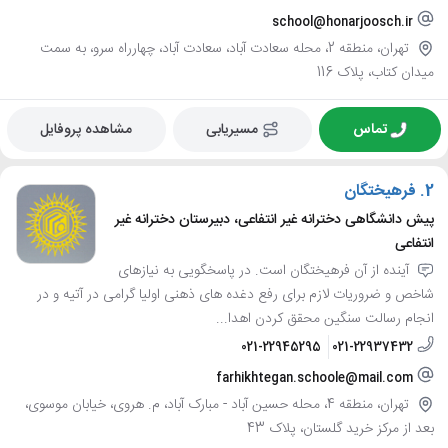
school@honarjoosch.ir
تهران، منطقه 2، محله سعادت آباد، سعادت آباد، چهارراه سرو، به سمت
میدان کتاب، پلاک 116
تماس
مسیریابی
مشاهده پروفایل
2.
فرهیختگان
پیش دانشگاهی دخترانه غیر انتفاعی، دبیرستان دخترانه غیر
انتفاعی
آینده از آن فرهیختگان است. در پاسخگویی به نیازهای
شاخص و ضروریات لازم برای رفع دغده های ذهنی اولیا گرامی در آتیه و در
انجام رسالت سنگین محقق کردن اهدا...
021-22945295
021-22937432
farhikhtegan.schoole@mail.com
تهران، منطقه 4، محله حسین آباد - مبارک آباد، م. هروی، خیابان موسوی،
بعد از مرکز خرید گلستان، پلاک 43