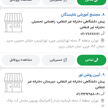
8.
مجتمع آموزشی شایستگان
پیش دانشگاهی دخترانه غیر انتفاعی، راهنمایی تحصیلی
دخترانه غیر انتفاعی
021-77878171
تهران، منطقه 4، محله تهرانپارس غربی، تهرانپارس، خیابان حجربن عدی،
خیابان 182 غربی، نبش خیابان زرین
تماس
مسیریابی
مشاهده پروفایل
9.
آیین روشن نور
پیش دانشگاهی دخترانه غیر انتفاعی، دبیرستان دخترانه غیر
انتفاعی
021-22292958~61
تهران، منطقه 1، محله فرمانیه، بازدار (کامرانیه)، روبروی سازمان آب، پلاک
13