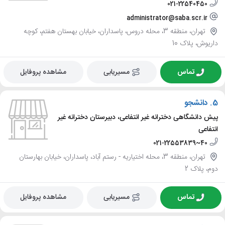
021-22540450
administrator@saba.scr.ir
تهران، منطقه 3، محله دروس، پاسداران، خیابان بهستان هفتم، کوچه
داریوش، پلاک 10
تماس
مسیریابی
مشاهده پروفایل
5.
دانشجو
پیش دانشگاهی دخترانه غیر انتفاعی، دبیرستان دخترانه غیر
انتفاعی
021-22553839~40
تهران، منطقه 3، محله اختیاریه - رستم آباد، پاسداران، خیابان بهارستان
دوم، پلاک 2
تماس
مسیریابی
مشاهده پروفایل