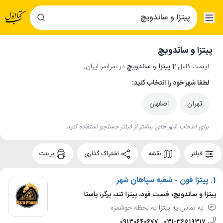
پیتزا و ساندویچ
لیست کامل
4 پیتزا و ساندویچ
در سراسر ایران.
لطفا شهر خود را انتخاب کنید:
تهران
اصفهان
برای انتخاب شهر های بیشتر از فیلتر جستجو استفاده کنید.
فیلتر
نقشه
اشتراک گذاری
پرینت
1.
پیتزا فون - شعبه سپاهان شهر
پیتزا و ساندویچ، فست فود، پیتزا تند، برگر، پاستا
یه تماس یه پیتزا یه لحظه خوشمزه
09130640677
031-36519317