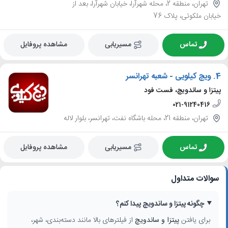
تهران، منطقه 2، محله شهرآرا، خیابان شهرآرا، بعد از
خیابان ملکوتی، پلاک 76
تماس
مسیریابی
مشاهده پروفایل
4.
ویچ کیلویی - شعبه تهرانسر
پیتزا و ساندویچ، فست فود
021-91240416
تهران، منطقه 21، محله باشگاه نفت، تهرانسر، بلوار لاله
تماس
مسیریابی
مشاهده پروفایل
سوالات متداول
چگونه پیتزا و ساندویچ پیدا کنم؟
برای یافتن
پیتزا و ساندویچ
از فیلترهای بالا مانند دسته‌بندی، شهر،