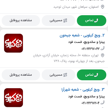
اصفهان، سپاهان شهر، میدان توحید
تماس
مسیریابی
مشاهده پروفایل
2.
ویچ کیلویی - شعبه جیحون
پیتزا و ساندویچ، فست فود
021-22297042
تهران، منطقه 10، محله زنجان، خیابان آزادی، خیابان
جیحون، بعد از چهارراه بهنود، پلاک ۷۳۸
تماس
مسیریابی
مشاهده پروفایل
3.
ویچ کیلویی - شعبه شهرآرا
پیتزا و ساندویچ، فست فود
021-22297204