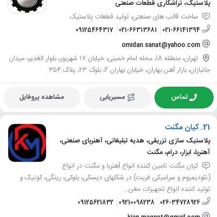
پلاستیک، تراشکاری قطعات صنعتی
ساخت قالب های صنعتی، تولید قطعات پلاستیک
09125464317
021-66313681
021-66141394
omidan.sanat@yahoo.com
تهران، منطقه 18، محله امام خمینی، خیابان ۱۷ شهریور، بلوار الغدیر، میدان
جانبازان، بازار آهن بهاران، خیابان بهاران 2، بلوک ۲۳، پلاک ۳۵۴
تماس
مسیریابی
مشاهده پروفایل
21.
کیان مگنت
پلاستیک سازی تزریقی، هدیه تبلیغاتی، آهنربای صنعتی،
آهنربا، ابزار، درام، مگنت
کیان مگنت تامین کننده انواع آهنربا و مگنت در انواع
(نئودیمیوم و سرامیکی فریت) در شکلهای دیسکی، بلوکی، رینگی، کونیک و
تولید کننده انواع تجهیزات مغن...
09125621832
09210098238
026-34728926