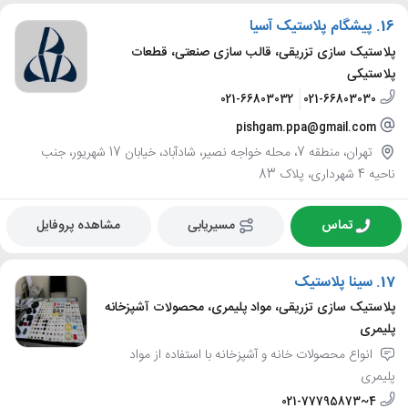
16.
پیشگام پلاستیک آسیا
پلاستیک سازی تزریقی، قالب سازی صنعتی، قطعات
پلاستیکی
021-66803032
021-66803030
pishgam.ppa@gmail.com
تهران، منطقه 7، محله خواجه نصیر، شادآباد، خیابان 17 شهریور، جنب
ناحیه 4 شهرداری، پلاک 83
تماس
مسیریابی
مشاهده پروفایل
17.
سینا پلاستیک
پلاستیک سازی تزریقی، مواد پلیمری، محصولات آشپزخانه
پلیمری
انواع محصولات خانه و آشپزخانه با استفاده از مواد
پلیمری
021-77795873~4