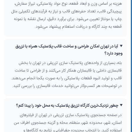
هزینه بر اساس وزن و ابعاد قطعه، نوع مواد پلاستیکی، تیراژ سفارش،
تولید
پیچیدگی قالب، تعداد حفره‌های قالب و نیاز به فرآیندهای تکمیلی مثل
وجود واحد
قالبسازی پلاستیک
یا همکاری با قالبسازهای معتبر در تهران
امکان مشاوره در زمینه انتخاب مواد اولیه، بهینه‌سازی طراحی و کاهش ضایعات
چاپ یا مونتاژ تعیین می‌شود. برای برآورد دقیق، ارسال نقشه یا نمونه
قطعه به چند کارگاه و دریافت استعلام پیشنهاد می‌شود.
برآورد حدودی هزینه تزریق پلاستیک
هزینه تزریق پلاستیک
در تهران به عواملی مثل وزن و ابعاد قطعه، نوع مواد
(ABS، PP، PE، پلی‌کربنات و ...)، تیراژ سفارش، پیچیدگی قالب و رنگ‌بندی
آیا در تهران امکان طراحی و ساخت قالب پلاستیک همراه با تزریق
بستگی دارد. معمولاً در تیراژهای پایین، سهم هزینه قالب بالاست و برای
وجود دارد؟
پروژه‌های تولید انبوه، قیمت تمام‌شده هر قطعه کاهش می‌یابد. پیشنهاد
بله، بسیاری از واحدهای پلاستیک سازی تزریقی در تهران با بخش
می‌شود پس از انتخاب چند تامین‌کننده از لیست، فایل طراحی یا نمونه
قالبسازی داخلی یا قالبسازان همکار کار می‌کنند و از طراحی تا ساخت
قطعه را برای آنها ارسال کرده و استعلام دقیق بگیرید.
قالب و تولید انبوه قطعات پلاستیکی را به صورت یکجا انجام می‌دهند.
استفاده از فیلترها برای یافتن نزدیک‌ترین کارگاه تزریق پلاستیک
در توضیحات هر کسب‌وکار می‌توانید خدمات قالبسازی را بررسی کنید.
با استفاده از فیلترهای جستجو در این صفحه می‌توانید نتایج
پلاستیک
سازی تزریقی در تهران
را دقیق‌تر کنید. فیلترهایی مانند
استان، شهر،
چطور نزدیک‌ترین کارگاه تزریق پلاستیک به محل خود را پیدا کنم؟
محدوده شهر، منطقه، محله، فعالیت شغلی و جستجوی اطراف من
به شما
کمک می‌کنند کارگاه‌ها و کارخانه‌های نزدیک به محل خود را پیدا کرده و هزینه
در صفحه جستجوی پلاستیک سازی تزریقی در تهران از فیلترهای
و زمان حمل‌ونقل را کاهش دهید. همچنین نمایش لوکیشن روی نقشه، دید
استان، شهر، محدوده شهر، منطقه، محله و گزینه جستجوی اطراف من
بهتری از موقعیت کسب‌وکارها در شمال، جنوب، شرق و غرب تهران به شما
استفاده کنید. با انتخاب محدوده جغرافیایی، نتایج به کارگاه‌ها و