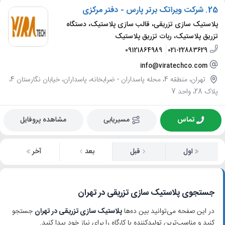
25.
شرکت ویراتک برتر پارس - دفتر مرکزی
پلاستیک سازی تزریقی، قالب سازی پلاستیک، دستگاه
تزریق پلاستیک، ربات تزریق پلاستیک
09121864989
021-22883629
info@viratechco.com
تهران، منطقه 4، محله پاسداران - ضرابخانه، پاسداران، خیابان نگارستان 4،
پلاک 28، واحد 7
تماس
مسیریابی
مشاهده پروفایل
اول
قبل
بعد
آخر
جستجوی پلاستیک سازی تزریقی در تهران
در این صفحه می‌توانید بین ده‌ها
پلاستیک سازی تزریقی در تهران
جستجو
کنید و مناسب‌ترین تولیدکننده یا کارگاه را برای نیاز خود پیدا کنید.