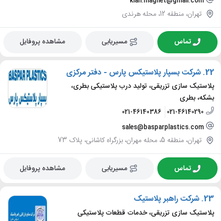
kian.magnet@gmail.com
تهران، منطقه 12، محله هرندی
تماس
مسیریابی
مشاهده پروفایل
22.
شرکت بسپار پلاستیکس پارس - دفتر مرکزی
پلاستیک سازی تزریقی، تولید درب پلاستیکی بطری،
بشکه، بطری
021-46140386
021-46140290
sales@basparplastics.com
تهران، منطقه 5، محله مهران، بزرگراه کاشانی، پلاک 73
تماس
مسیریابی
مشاهده پروفایل
23.
شرکت راهبر پلاستیک
پلاستیک سازی تزریقی، خدمات قطعات پلاستیکی