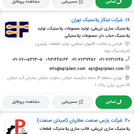
تماس
مسیریابی
مشاهده پروفایل
19.
شرکت ابتکار پلاستیک تهران
پلاستیک سازی تزریقی، تولید مصنوعات پلاستیک، تولید
پلاستیک حباب دار، مصنوعات پلاستیکی
طراحی و ساخت قالبهای صنعتی، تولید قطعات پلیمری،
کامپاندینگ مواد
021-77005493~5
09121445163
021-77312257
021-77311745
info@eptplast.com
ept@eptplast.com
تهران، منطقه 4، محله حکیمیه، خیابان دماوند، خیابان سازمان آب، خیابان
15 متری نیلی، پلاک 1
تماس
مسیریابی
مشاهده پروفایل
20.
شرکت پارس صنعت عطاریان (امیدان صنعت)
پلاستیک سازی تزریقی، قالب سازی پلاستیک، قطعات