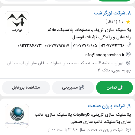
8.
شرکت نورگر شب
1.0
(1 نظر)
پلاستیک سازی تزریقی، مصنوعات پلاستیک، علائم
راهنمایی و رانندگی، تزئینات اتومبیل
09122384673
021-77792517
021-77792905
021-77792316
info@noorgareshab.ir
تهران، منطقه 4، محله حکیمیه، خیابان دماوند، خیابان سازمان آب، خیابان
چهارم غربی، پلاک 3
تماس
مسیریابی
مشاهده پروفایل
9.
شرکت پارژن صنعت
پلاستیک سازی تزریقی، کارخانجات پلاستیک سازی، قالب
سازی پلاستیک، قالب سازی صنعتی
شرکت پارژن صنعت در سال 1386 با استفاده از