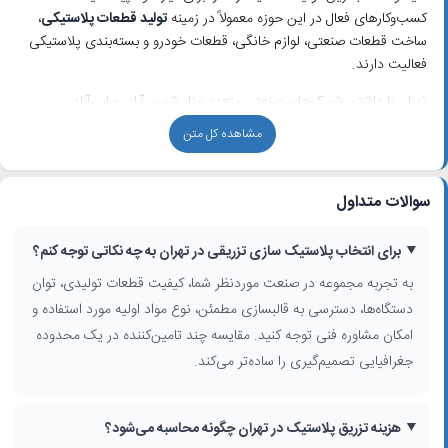
کسب‌وکارهای فعال در این حوزه معمولاً در زمینه
تولید قطعات پلاستیکی
،
ساخت قطعات صنعتی، لوازم خانگی، قطعات خودرو و بسته‌بندی پلاستیکی
فعالیت دارند.
تهران با داشتن شهرک‌های صنعتی متعدد مثل شمس‌آباد، عباس‌آباد،
چهاردانگه و مناطق صنعتی جاده مخصوص و جاده قدیم کرج، یکی از
مشاهده کل متن
مهم‌ترین قطب‌های
تزریق پلاستیک در ایران
به شمار می‌رود. در این
محدوده‌ها می‌توانید انواع
کارگاه تزریق پلاستیک
،
کارخانه پلاستیک سازی
تهران
و واحدهای
قالبسازی پلاستیک
را بر اساس آدرس، منطقه و محله
سوالات متداول
مقایسه کنید.
برای انتخاب پلاستیک سازی تزریقی در تهران به چه نکاتی توجه کنم؟
چگونه بهترین پلاستیک سازی تزریقی در تهران را انتخاب کنیم؟
به تجربه مجموعه در صنعت موردنظر شما، کیفیت قطعات تولیدی، توان
هنگام انتخاب تامین‌کننده برای
خدمات تزریق پلاستیک
، فقط به نام و شماره
دستگاه‌ها، دسترسی به قالبسازی مطمئن، نوع مواد اولیه مورد استفاده و
تماس اکتفا نکنید. بسیاری از آگهی‌ها فقط اطلاعات پایه مثل آدرس و تلفن را
نمایش می‌دهند، اما شما می‌توانید با توجه به نکات زیر انتخاب دقیق‌تری
امکان مشاوره فنی توجه کنید. مقایسه چند تامین‌کننده در یک محدوده
داشته باشید:
جغرافیایی تصمیم‌گیری را ساده‌تر می‌کند.
بررسی تجربه مجموعه در تولید قطعات مشابه پروژه شما (صنعتی، خودرو،
پزشکی، لوازم خانگی و...)
هزینه تزریق پلاستیک در تهران چگونه محاسبه می‌شود؟
توان تولید، تعداد و تنوع
دستگاه تزریق پلاستیک
و حداکثر وزن قطعه قابل