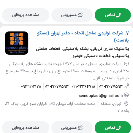
تماس
مسیریابی
مشاهده پروفایل
7.
شرکت تولیدی ساحل اتحاد - دفتر تهران (سمکو
پلاست)
پلاستیک سازی تزریقی، بشکه پلاستیکی، قطعات صنعتی
پلاستیکی، قطعات لاستیکی خودرو
شرکت تولیدی ساحل د در سال ۱۳۷۷ جهت تولید بشکه های پلاستیکی
۲۲۰ لیتری در زمینی به وسعت ۱۴۰۰۰ مترمربع و زیر بنای بالغ بر ۳۵۰۰ متر مربع
در شهرک صنعتی فاز...
09121202178
021-22077593
021-22364718
021-22077593
semcoplast@gmail.com
تهران، منطقه 2، محله سعادت آباد، میدان کاج، خیابان سرو غربی، پلاک 21،
واحد 7
تماس
مسیریابی
مشاهده پروفایل