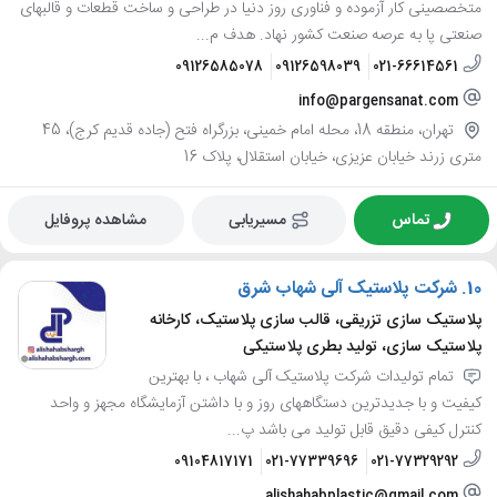
متخصصینی کار آزموده و فناوری روز دنیا در طراحی و ساخت قطعات و قالبهای
صنعتی پا به عرصه صنعت کشور نهاد. هدف م...
09126585078
09126598039
021-66614561
info@pargensanat.com
تهران، منطقه 18، محله امام خمینی، بزرگراه فتح (جاده قدیم کرج)، 45
متری زرند خیابان عزیزی، خیابان استقلال، پلاک 16
تماس
مسیریابی
مشاهده پروفایل
10.
شرکت پلاستیک آلی شهاب شرق
پلاستیک سازی تزریقی، قالب سازی پلاستیک، کارخانه
پلاستیک سازی، تولید بطری پلاستیکی
تمام تولیدات شرکت پلاستیک آلی شهاب ، با بهترین
کیفیت و با جدیدترین دستگاههای روز و با داشتن آزمایشگاه مجهز و واحد
کنترل کیفی دقیق قابل تولید می باشد پ...
09104817171
021-77339696
021-77329292
alishahabplastic@gmail.com