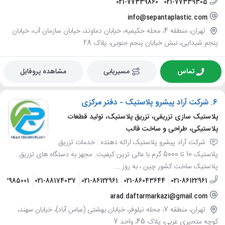
021-77339860
021-77339305
info@sepantaplastic.com
تهران، منطقه 4، محله حکیمیه، خیابان دماوند، خیابان سازمان آب، خیابان
پنجم شیدایی، نبش خیابان پنجم جنوبی، پلاک 28
تماس
مسیریابی
مشاهده پروفایل
6.
شرکت آراد پیشرو پلاستیک - دفتر مرکزی
پلاستیک سازی تزریقی، تزریق پلاستیک، تولید قطعات
پلاستیکی، طراحی و ساخت قالب
شرکت آراد پیشرو پلاستیک ارائه دهنده : خدمات تزریق
پلاستیک 10 تا 5000 گرم با عالی ترین کیفیت. مجهز به دستگاه های تزریق
پلاستیک ساخت کشور چین ، به روز ...
122985001
021-88174037
021-86122961
021-86043644
021-86122961
arad.daftarmarkazi@gmail.com
تهران، منطقه 7، محله نیلوفر، خیابان بهشتی (عباس آباد)، خیابان سهند،
کوچه متحیری غربی، پلاک 45، واحد 7