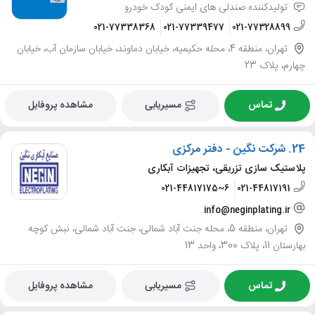
تولیدکننده صندلی های ایمنی کودک خودرو
021-77338368
021-77339477
021-77328899
تهران، منطقه 4، محله حکیمیه، خیابان دماوند، خیابان سازمان آب، خیابان
چهارم، پلاک 23
تماس
مسیریابی
مشاهده پروفایل
24.
شرکت نگین - دفتر مرکزی
پلاستیک سازی تزریقی، تجهیزات آبکاری
021-44817175~6
021-44817191
info@neginplating.ir
تهران، منطقه 5، محله جنت آباد شمالی، جنت آباد شمالی، نبش کوچه
بهارستان 11، پلاک 300، واحد 13
تماس
مسیریابی
مشاهده پروفایل