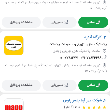
تهران، منطقه 4، محله حکیمیه، خیابان دماوند، یبن خیابان اتحاد و سازمان
آب، پلاک 51
تماس
مسیریابی
مشاهده پروفایل
3.
کارگاه آندره
پلاستیک سازی تزریقی، مصنوعات پلاستک
ساخت پلاستیک های تزریقی و بادی
021-77811771
021-77824489
تهران، منطقه 8، محله زرکش، تهران نو، ایستگاه پل، خیابان گلشن دوست
(باختر)، پلاک 15
تماس
مسیریابی
مشاهده پروفایل
4.
شرکت مهر آریا پلیمر پارس
5.0
(1 نظر)