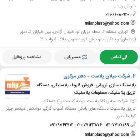
، تراش و... ...
021-66080920
milanplast@yahoo.com
تهران، منطقه 2، محله دریان نو، خیابان آزادی، بین خیابان شادمهر
(شادمان) و یادگار امام، نبش کوچه سهیل، پلاک 1، واحد 3
تماس
مسیریابی
مشاهده پروفایل
2.
شرکت میلان پلاست - دفتر مرکزی
پلاستیک سازی تزریقی، فروش ظروف پلاستیکی، دستگاه
تزریق پلاستیک، مصنوعات پلاستیک
شرکت میلان کالا پلاست عرضه کننده انواع دستگاه
تزریق پلاستیک دستگاه های بادکن دستگاه آسیاب گازگیر موادکش میکسر چیلر
کولینگ تاور
09129542702
021-77123876
021-77120089
milanplast@yahoo.com