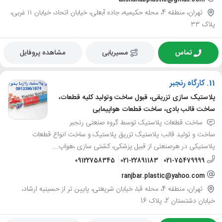
تهران، منطقه 4، محله حکیمیه، جاده آبعلی، خیابان اتحاد، خیابان ۱۱ غربی،
پلاک ۳۳
تماس
مسیریابی
مشاهده پروفایل
11.
کارگاه رنجبر
پلاستیک سازی تزریقی، قبول ساخت وتولید کلیه قطعات،
ساخت قالب بادی، ساخت قطعات هواپیمایی
ساخت قطعات پلاستیک توسط گروه صنعتی رنجبر
ساخت و تولید قالب پلاستیک تزریق پلاستیک و ساخت انواع قطعات
پلاستیکی در هرصنعتی از قبیل پزشکی، کشتی سازی ،هواپ...
09122758345
021-22891183
021-75479999
ranjbar.plastic@yahoo.com
تهران، منطقه 4، محله قبا، خیابان شریعتی، پایین تر از حسینیه ارشاد،
خیابان دشتستان 2، پلاک 16