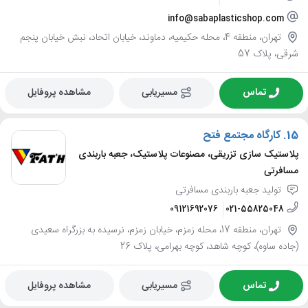
info@sabaplasticshop.com
تهران، منطقه 4، محله حکیمیه، دماوند، خیابان اتحاد، نبش خیابان پنجم
شرقی، پلاک 57
تماس
مسیریابی
مشاهده پروفایل
15.
کارگاه مجتمع فتح
پلاستیک سازی تزریقی، مصنوعات پلاستیک، جعبه باربندی
مسافرتی
تولید جعبه باربندی مسافرتی
09121692076
021-55825048
تهران، منطقه 17، محله زمزم، خیابان زمزم، نرسیده به بزرگراه سعیدی
(جاده ساوه)، کوچه شاهد، کوچه بهرامی، پلاک 26
تماس
مسیریابی
مشاهده پروفایل