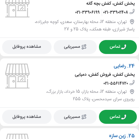
پخش کفش، کفش بچه گانه
021-33906199
021-33902408
تهران، منطقه 12، محله بهارستان، سعدی، کوچه جابرزاده،
پاساژ شیرازی، طبقه همکف، پلاک 25 و 27
تماس
مسیریابی
مشاهده پروفایل
24.
رضایی
پخش کفش، فروش کفش، دمپایی
021-55614720
تهران، منطقه 12، محله بازار، 15 خرداد، بازار بزرگ،
روبروی سرای سیدمحسن، پلاک 255
تماس
مسیریابی
مشاهده پروفایل
25.
زین سازه