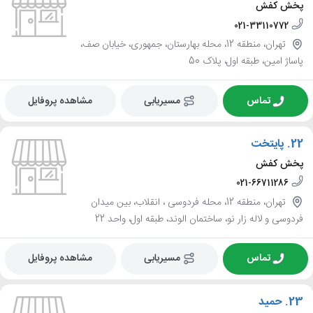
پخش کفش
021-33110772
تهران، منطقه 12، محله بهارستان، جمهوری، خیابان صف،
پاساژ امین، طبقه اول، پلاک 50
تماس
مسیریابی
مشاهده پروفایل
22.
پایتخت
پخش کفش
021-66711286
تهران، منطقه 12، محله فردوسی ، انقلاب، بین میدان
فردوسی و لاله زار نو، ساختمان الوند، طبقه اول، واحد 22
تماس
مسیریابی
مشاهده پروفایل
23.
حمید