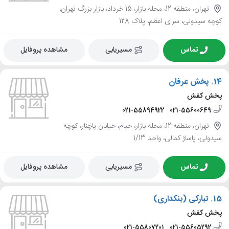
تهران، منطقه 12، محله بازار، 15 خرداد، بازار بزرگ تهران،
کوچه سیدولی، سرای اعظم، پلاک 128
تماس
مسیریابی
مشاهده پروفایل
14.
پخش عرفان
پخش کفش
021-55894922
021-55600649
تهران، منطقه 12، محله بازار، خیام، خیابان پاچنار، کوچه
سیدولی، پاساژ کمالی، واحد 1/13
تماس
مسیریابی
مشاهده پروفایل
15.
تبارکی (بنکداری)
پخش کفش
021-55807201
021-55605292