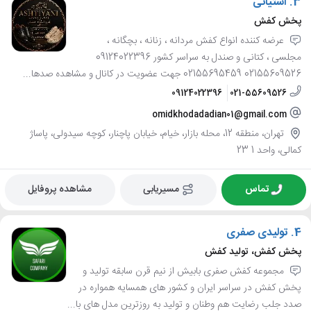
3.
آشتیانی
پخش کفش
عرضه کننده انواع کفش مردانه ، زنانه ، بچگانه ،
مجلسی ، کتانی و صندل به سراسر کشور 09124022396
02155609526 02155695459 جهت عضویت در کانال و مشاهده صدها...
09124022396
021-55609526
omidkhodadadian01@gmail.com
تهران، منطقه 12، محله بازار، خیام، خیابان پاچنار، کوچه سیدولی، پاساژ
کمالی، واحد 1 23
تماس
مسیریابی
مشاهده پروفایل
4.
تولیدی صفری
پخش کفش، تولید کفش
مجموعه کفش صفری بابیش از نیم قرن سابقه تولید و
پخش کفش در سراسر ایران و کشور های همسایه همواره در
صدد جلب رضایت هم وطنان و تولید به روزترین مدل های با...