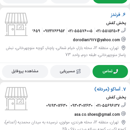
6.
فرندز
پخش کفش
09126497659
09122766952
021-55576005
021-55152504
dorodian1977@yahoo.com
تهران، منطقه 12، محله بازار، خیام شمالی، پاچنار، کوچه منوچهرخانی، نبش
پاساژ منوچهرخانی، طبقه دوم، واحد 73
تماس
مسیریابی
مشاهده پروفایل
7.
آساکو (مردانه)
پخش کفش
09193012630
09303012630
021-55696137
asa.co.shoes@gmail.com
تهران، منطقه 12، محله هرندی، مولوی، نرسیده به میدان محمدیه (اعدام)،
کوچه اکبری، کوچه پوراله وردی، پلاک 25