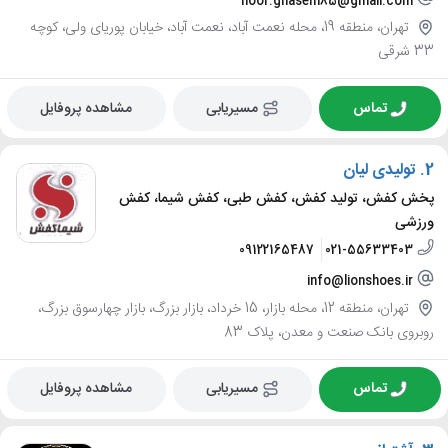
noor.ghasem85@gmail.com
تهران، منطقه 19، محله نعمت آباد، نعمت آباد، خیابان پوریای ولی، کوچه
33 شرقی
تماس
مسیریابی
مشاهده پروفایل
2.
تولیدی لیان
پخش کفش، تولید کفش، کفش طبی، کفش شیما، کفش
ورزشی
09122165487
021-55633403
info@lionshoes.ir
تهران، منطقه 12، محله بازار، 15 خرداد، بازار بزرگ، بازار چهارسوق بزرگ،
روبروی بانک صنعت و معدن، پلاک 83
تماس
مسیریابی
مشاهده پروفایل