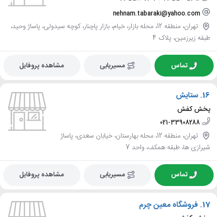
nehnam.tabaraki@yahoo.com
تهران، منطقه 12، محله بازار، خیام، بازار پاچنار، کوچه سیدولی، پاساژ وحید،
طبقه زیرزمین، پلاک 4
تماس
مسیریابی
مشاهده پروفایل
16.
ستایش
پخش کفش
021-33908288
تهران، منطقه 12، محله بهارستان، خیابان سعدی، پاساژ
شیرازی ها، طبقه همکف، واحد 7
تماس
مسیریابی
مشاهده پروفایل
17.
فروشگاه معین چرم