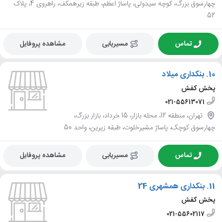
چهارسوق بزرگ، کوچه سیدولی، پاساژ اعظم، طبقه زیرهمکف، راهروی 4، پلاک
52
تماس
مسیریابی
مشاهده پروفایل
10.
بنکداری میلاد
پخش کفش
021-55613071
تهران، منطقه 12، محله بازار، 15 خرداد، بازار بزرگ،
چهارسوق کوچک، پاساژ مشیرخلوت، طبقه زیرین، واحد 50
تماس
مسیریابی
مشاهده پروفایل
11.
بنکداری همشهری 24
پخش کفش
021-55602117