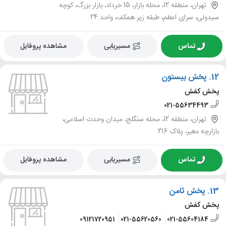
تهران، منطقه 12، محله بازار، 15 خرداد، بازار بزرگ، کوچه
سیدولی، سرای اعظم، طبقه زیر همکف، واحد 24
تماس
مسیریابی
مشاهده پروفایل
12.
پخش بیستون
پخش کفش
021-55634493
تهران، منطقه 12، محله سنگلج، میدان وحدت اسلامی،
بازارچه معیر، پلاک 216
تماس
مسیریابی
مشاهده پروفایل
13.
پخش ثامن
پخش کفش
09121720951
021-55620560
021-55604184