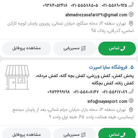
09384052418
021-55578505
021-55890925
ahmadrezasafari1291@gmail.com
تهران، منطقه 12، محله سنگلج، خیابان شمالی، روبروی پاچنار، کوچه کارکن
اساسی، گذرقلی، پلاک 95
تماس
مسیریابی
مشاهده پروفایل
5.
فروشگاه سایا اسپرت
پخش کفش، کفش ورزشی، کفش بچه گانه، کفش مردانه،
کفش زنانه، کفش بچگانه
09126499198
021-55808147
021-55617089
info@sayasport.com
تهران، منطقه 12، محله بازار، خیابان خیام شمالی، بعد از پاچنار، مجتمع
ایساتیس، طبقه همکف، واحد 45، طبقه اول، واحد 9
تماس
مسیریابی
مشاهده پروفایل