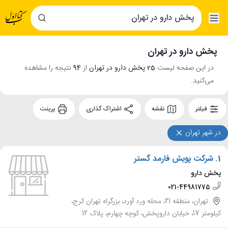
پخش دارو در تهران
در این صفحه لیست
25 پخش دارو در تهران
از
94
نتیجه را مشاهده
می‌کنید.
فیلتر
نقشه
اشتراک گذاری
پرینت
در شهر تهران
1.
شرکت پویش فارمد گستر
پخش دارو
021-44981775
تهران، منطقه 21، محله ورد آورد، بزرگراه تهران کرج،
کیلومتر 17، خیابان داروپخش، کوچه چهارم، پلاک 12