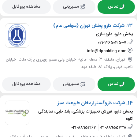
تماس
مسیریابی
مشاهده پروفایل
13.
شرکت دارو پخش تهران (سهامی عام)
پخش دارو، داروسازی
021-22650125~7
info@dpholding.com
تهران، منطقه 3، محله امانیه، خیابان ولی عصر، روبروی پارک ملت، خیابان
ناهید غربی، پلاک 81، طبقه دوم
تماس
مسیریابی
مشاهده پروفایل
14.
شرکت داروگستر ارمغان طبیعت سبز
پخش دارو، فروش تجهیزات پزشکی، باند طبی، نمایندگی
کاوه
021-88952267
021-88955738
تهران، منطقه 6، محله فاطمی، خیابان فاطمی، روبروی سازمان آب، پلاک