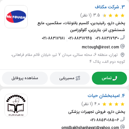
3.
شرکت مکتاف
3.5
(1 نظر)
پخش دارو، رانیتیدین، کلسیم یانتوتنات، سفکسین، مایع
شستشوی لنز، یناریزین، گلوکوزامین
021-88317981
021-88317945
021-88317930
mctough@irost.com
تهران، منطقه 6، محله سنائی، میدان 7 تیر، خیابان قائم مقام فراهانی،
کوچه دوم الف، پلاک 4
تماس
مسیریابی
مشاهده پروفایل
4.
امیدبخشان حیات
4.0
(1 نظر)
پخش دارو، فروش تجهیزات پزشکی
021-88530185~6
omidbakhshanhayat@yahoo.com