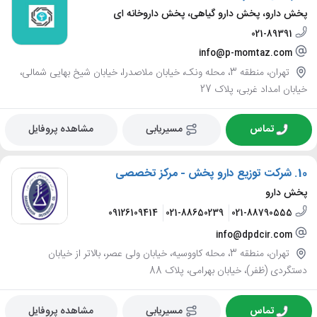
پخش دارو، پخش دارو گیاهی، پخش داروخانه ای
021-89391
info@p-momtaz.com
تهران، منطقه 3، محله ونک، خیابان ملاصدرا، خیابان شیخ بهایی شمالی،
خیابان امداد غربی، پلاک 27
تماس
مسیریابی
مشاهده پروفایل
10.
شرکت توزیع دارو پخش - مرکز تخصصی
پخش دارو
09126109414
021-88650239
021-88790555
info@dpdcir.com
تهران، منطقه 3، محله کاووسیه، خیابان ولی عصر، بالاتر از خیابان
دستگردی (ظفر)، خیابان بهرامی، پلاک 88
تماس
مسیریابی
مشاهده پروفایل