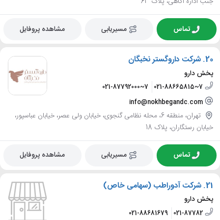
جنب اداره آگاهی، پلاک 63
تماس
مسیریابی
مشاهده پروفایل
20.
شرکت داروگستر نخبگان
پخش دارو
021-87792000~7
021-88665815~7
info@nokhbegandc.com
تهران، منطقه 6، محله نظامی گنجوی، خیابان ولی عصر، خیابان عباسپور،
خیابان رستگاران، پلاک 18
تماس
مسیریابی
مشاهده پروفایل
21.
شرکت آدوراطب (سهامی خاص)
پخش دارو
021-88681679
021-87782