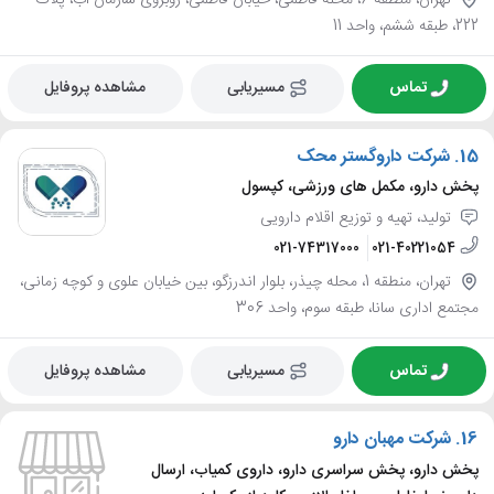
222، طبقه ششم، واحد 11
تماس
مسیریابی
مشاهده پروفایل
15.
شرکت داروگستر محک
پخش دارو، مکمل های ورزشی، کپسول
تولید، تهیه و توزیع اقلام دارویی
021-74317000
021-40221054
تهران، منطقه 1، محله چیذر، بلوار اندرزگو، بین خیابان علوی و کوچه زمانی،
مجتمع اداری سانا، طبقه سوم، واحد 306
تماس
مسیریابی
مشاهده پروفایل
16.
شرکت مهبان دارو
پخش دارو، پخش سراسری دارو، داروی کمیاب، ارسال