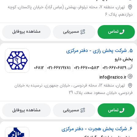
تهران، منطقه 7، محله نیلوفر، بهشتی (عباس آباد)، خیابان پاکستان، کوچه
دوازدهم، پلاک 6
تماس
مسیریابی
مشاهده پروفایل
5.
شرکت پخش رازی - دفتر مرکزی
پخش دارو
021-66706812
021-66719781
021-66700583
021-66706829
info@razico.ir
تهران، منطقه 12، محله فردوسی ، خیابان جمهوری، نرسیده به خیابان
فردوسی، خیابان مسعود سعد، پلاک 29
تماس
مسیریابی
مشاهده پروفایل
6.
شرکت پخش هجرت - دفتر مرکزی