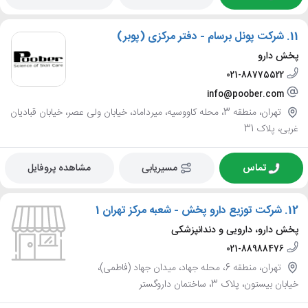
11.
شرکت پونل برسام - دفتر مرکزی (پوبر)
پخش دارو
021-88775522
info@poober.com
تهران، منطقه 3، محله کاووسیه، میرداماد، خیابان ولی عصر، خیابان قبادیان
غربی، پلاک 31
تماس
مسیریابی
مشاهده پروفایل
12.
شرکت توزیع دارو پخش - شعبه مرکز تهران 1
پخش دارو، دارویی و دندانپزشکی
021-88988476
تهران، منطقه 6، محله جهاد، میدان جهاد (فاطمی)،
خیابان بیستون، پلاک 3، ساختمان داروگستر