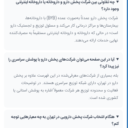
چه تفاوتی بین شرکت پخش دارو و داروخانه یا داروخانه اینترنتی
تحت کنترل و محصولات مکمل
وجود دارد؟
امکان ثبت و پیگیری سفارش به‌صورت تلفنی یا از طریق نماینده فروش
کیفیت خدمات لجستیک، دقت در زنجیره سرد و حفظ شرایط نگهداری دارو در
شرکت پخش دارو عمدتاً به‌صورت عمده (B2B) با داروخانه‌ها،
زمان حمل
بیمارستان‌ها و مراکز درمانی کار می‌کند و مسئول توزیع و لجستیک دارو
با استفاده از فیلترهای جستجو مانند استان، شهر، محدوده شهر، منطقه، محله،
است؛ در حالی که داروخانه و داروخانه اینترنتی مستقیماً به مصرف‌کننده
فعالیت شغلی و گزینه «جستجوی اطراف من»، می‌توانید نزدیک‌ترین و
نهایی خدمات ارائه می‌دهند.
مناسب‌ترین
شرکت پخش دارو در تهران
را متناسب با نیاز خود پیدا کنید.
خدمات رایج در شرکت‌های پخش دارویی تهران
آیا در این صفحه می‌توان شرکت‌های پخش دارو با پوشش سراسری را
شرکت‌های فعال در حوزه توزیع دارو در تهران معمولاً خدماتی مانند تامین
نیز پیدا کرد؟
منظم دارو برای داروخانه‌ها، همکاری با
داروخانه‌های شبانه‌روزی
، ارائه سبد
بله، بسیاری از شرکت‌های معرفی‌شده در این فهرست علاوه بر پخش
متنوع محصولات دارویی و بهداشتی، و توزیع برندهای معتبر داخلی و خارجی
دارو در تهران، دارای شبکه توزیع سراسری هستند. در توضیحات
را ارائه می‌دهند. برخی نیز با
داروخانه اینترنتی
و پلتفرم‌های فروش آنلاین
همکاری دارند تا دسترسی بیماران به دارو آسان‌تر شود.
فعالیت و محدوده توزیع هر شرکت معمولاً اشاره به پوشش استانی یا
کشوری شده است.
در این صفحه، با مقایسه نام شرکت‌ها، محدوده خدمت‌رسانی و نوع فعالیت،
می‌توانید مناسب‌ترین توزیع‌کننده برای فروش و تامین دارو را انتخاب کرده و
شبکه تامین دارویی مطمئن‌تری برای مجموعه درمانی یا داروخانه خود
هنگام انتخاب شرکت پخش دارویی در تهران به چه معیارهایی توجه
بسازید.
کنم؟