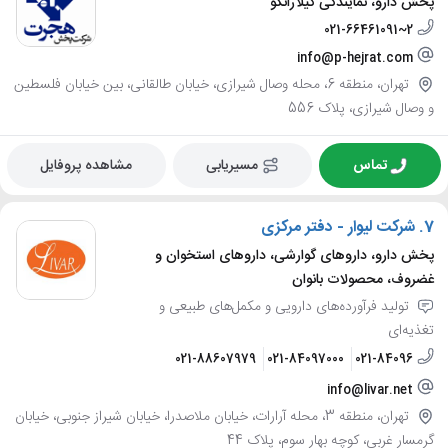
پخش دارو، نمایندگی گیلارانکو
021-66461091~2
info@p-hejrat.com
تهران، منطقه 6، محله وصال شیرازی، خیابان طالقانی، بین خیابان فلسطین
و وصال شیرازی، پلاک 556
تماس
مسیریابی
مشاهده پروفایل
7.
شرکت لیوار - دفتر مرکزی
پخش دارو، داروهای گوارشی، داروهای استخوان و
غضروف، محصولات بانوان
تولید فرآورده‌های دارویی و مکمل‌های طبیعی و
تغذیه‌ای
021-88607979
021-84097000
021-84096
info@livar.net
تهران، منطقه 3، محله آرارات، خیابان ملاصدرا، خیابان شیراز جنوبی، خیابان
گرمسار غربی، کوچه بهار سوم، پلاک 44