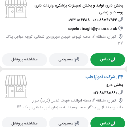
پخش دارو، تولید و پخش تجهیزات پزشکی، واردات دارو،
پوست و زیبایی
09121154458
021-88547964
sepehralinaghi@yahoo.co.uk
تهران، منطقه 7، محله نیلوفر، خیابان سهروردی شمالی، کوچه مهاجر، پلاک
37
تماس
مسیریابی
مشاهده پروفایل
24.
شرکت آدوارا طب
پخش دارو
021-88385660
تهران، منطقه 2، محله ایوانک، شهرک قدس (غرب)، بلوار
دادمان، بعد از پل یادگار امام، نرسیده به سازمان امور مالیاتی، پلاک 114
تماس
مسیریابی
مشاهده پروفایل