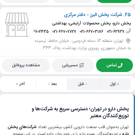
25.
شرکت پخش البرز - دفتر مرکزی
پخش دارو، پخش محصولات آرایشی، بهداشتی
21-66707934
021-66702435
021-66707727
021-66703186
021-62937
تهران، منطقه 12، محله فردوسی ، خیابان حافظ، نرسیده
به خیابان جمهوری، روبروی وزارت بهداشت، پلاک 343
تماس
مسیریابی
مشاهده پروفایل
اول
قبل
بعد
آخر
پخش دارو در تهران؛ دسترسی سریع به شرکت‌ها و
توزیع‌کنندگان معتبر
تهران به‌عنوان قلب صنعت دارویی کشور، بیشترین تعداد
شرکت‌های پخش
دارو
و توزیع‌کنندگان عمده دارو را در خود جای داده است. در این صفحه