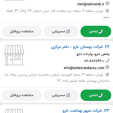
visit@adorateb.ir
تهران، منطقه 2، محله دریا، سعادت آباد، نبش خیابان 27، پلاک 22، طبقه
سوم
تماس
مسیریابی
مشاهده پروفایل
22.
شرکت بهستان دارو - دفتر مرکزی
پخش دارو، واردات دارو
021-88774200
info@behestandarou.com
تهران، منطقه 3، محله کاووسیه، خیابان ملاصدرا، خیابان پردیس، پلاک 10،
ساختمان بهستان، طبقه ششم، واحد 62
تماس
مسیریابی
مشاهده پروفایل
23.
شرکت سپهر بهداشت دارو