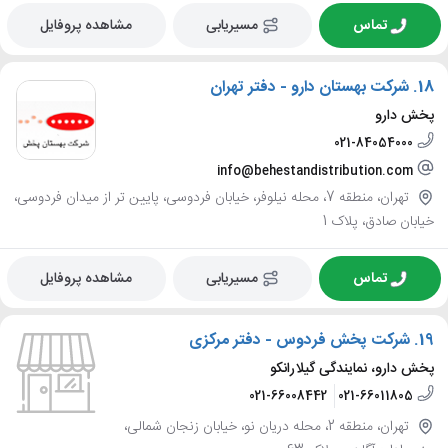
تماس
مسیریابی
مشاهده پروفایل
18.
شرکت بهستان دارو - دفتر تهران
پخش دارو
021-84054000
info@behestandistribution.com
تهران، منطقه 7، محله نیلوفر، خیابان فردوسی، پایین تر از میدان فردوسی،
خیابان صادق، پلاک 1
تماس
مسیریابی
مشاهده پروفایل
19.
شرکت پخش فردوس - دفتر مرکزی
پخش دارو، نمایندگی گیلارانکو
021-66008442
021-66011805
تهران، منطقه 2، محله دریان نو، خیابان زنجان شمالی،