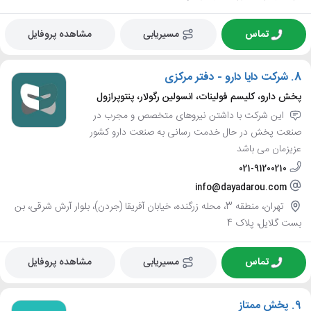
تماس
مسیریابی
مشاهده پروفایل
8.
شرکت دایا دارو - دفتر مرکزی
پخش دارو، کلیسم فولینات، انسولین رگولار، پنتوپرازول
این شرکت با داشتن نیروهای متخصص و مجرب در
صنعت پخش در حال خدمت رسانی به صنعت دارو کشور
عزیزمان می باشد
021-91200210
info@dayadarou.com
تهران، منطقه 3، محله زرگنده، خیابان آفریقا (جردن)، بلوار آرش شرقی، بن
بست گلایل، پلاک 4
تماس
مسیریابی
مشاهده پروفایل
9.
پخش ممتاز