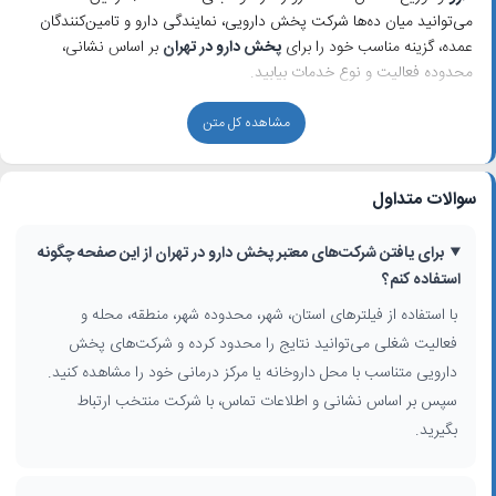
می‌توانید میان ده‌ها شرکت پخش دارویی، نمایندگی دارو و تامین‌کنندگان
عمده، گزینه مناسب خود را برای
پخش دارو در تهران
بر اساس نشانی،
محدوده فعالیت و نوع خدمات بیابید.
فهرست نمایش‌داده‌شده شامل نام شرکت‌ها، دسته‌بندی فعالیت (توزیع و
مشاهده کل متن
پخش دارو)، نشانی دفاتر در مناطق مختلف تهران، شماره تماس و سایر
اطلاعات تماس است تا داروخانه‌ها، کلینیک‌ها، بیمارستان‌ها و مراکز درمانی
بتوانند به‌راحتی با پخش‌کنندگان مورد نظر خود ارتباط بگیرند. بسیاری از این
سوالات متداول
شرکت‌ها در زمینه
پخش سراسری دارو
، تامین داروهای خاص و حیاتی و
همکاری با
شرکت‌های داروسازی تهران
فعالیت می‌کنند.
برای یافتن شرکت‌های معتبر پخش دارو در تهران از این صفحه چگونه
استفاده کنم؟
چطور بهترین شرکت پخش دارو در تهران را انتخاب کنیم؟
با استفاده از فیلترهای استان، شهر، محدوده شهر، منطقه، محله و
در انتخاب شرکت مناسب برای
پخش دارو در تهران
، توجه به چند نکته
فعالیت شغلی می‌توانید نتایج را محدود کرده و شرکت‌های پخش
کلیدی به شما کمک می‌کند:
دارویی متناسب با محل داروخانه یا مرکز درمانی خود را مشاهده کنید.
بررسی اعتبار و مجوزهای رسمی شرکت پخش دارویی و سابقه فعالیت در بازار
سپس بر اساس نشانی و اطلاعات تماس، با شرکت منتخب ارتباط
دارو
بگیرید.
محدوده پوشش توزیع در سطح محله، منطقه، شهر تهران و حتی توزیع
سراسری
نوع داروهای تحت پوشش: داروهای عمومی، تخصصی، بیمارستانی، داروهای