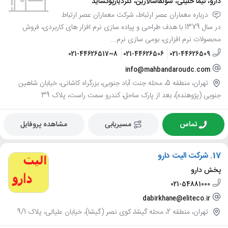
دارو، نیما خلیلی، سولفاسالازین، کلردیازپوکساید
درباره معماران عصر ارتباط، شرکت معماران عصر ارتباط
در سال 1379 با هدف طراحی و پیاده سازی نرم افزار های کاربردی، فروش
محصولات نرم افزاری، بومی سازی نرم...
021-44626517~8
021-44626506
021-44626509
info@mahbandaroudc.com
تهران، منطقه 5، محله جنت آباد جنوبی، بزرگراه کاشانی، خیابان شاهین
جنوبی (پژوهنده)، بعد از پارک ساحل، کندرو سمت راست، پلاک 39
تماس
مسیریابی
مشاهده پروفایل
17.
شرکت الیت دارو
پخش دارو
021-54881000
dabirkhane@eliteco.ir
تهران، منطقه 2، محله گیشا، کوی نصر (گیشا)، خیابان علیالی، پلاک 9/1