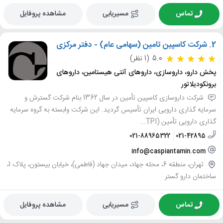
تماس
مسیریابی
مشاهده پروفایل
2.
شرکت کاسپین تامین (سهامی عام) - دفتر مرکزی
5.0
(1 نظر)
پخش دارو، داروسازی، داروهای آنتی هیستامین، داروهای
برونکودیلاتور
شرکت داروسازی کاسپین تأمین در سال 1362 بنام شرکت گسترش و
سرمایه گذاری دارویی ایران تأسیس گردید. این شرکت وابسته به گروه سرمایه
گذاری دارویی تأمین (TPI...
021-88965322
021-42895
info@caspiantamin.com
تهران، منطقه 6، محله جهاد، میدان جهاد (فاطمی)، خیابان بیستون، پلاک 1،
ساختمان دارو گستر
تماس
مسیریابی
مشاهده پروفایل