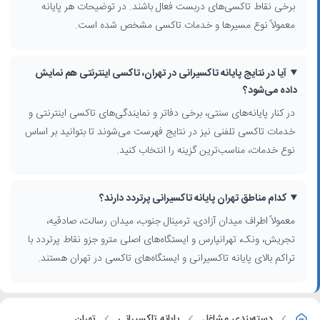
برخی نقاط تاکسی‌های دربست فعال باشند. در توضیحات هر پایانه
هر پایانه معمولاً مجموعه‌ای از مسیرهای پرتقاضا را پوشش می‌دهد؛ برای
نمونه مسیرهای غرب تا مرکز از میدان آزادی، مسیرهای شمالی از تجریش و
معمولاً نوع مسیرها و خدمات تاکسی مشخص شده است.
ونک و مسیرهای شرقی از تهرانپارس و رسالت. توجه به محدوده پوشش،
نوع تاکسی‌ها (خطی، دربست، حومه) و دسترسی به پارکینگ یا فضاهای
آیا در نتایج پایانه تاکسیرانی در تهران، تاکسی اینترنتی هم نمایش
انتظار، انتخاب بهتری به شما می‌دهد.
داده می‌شود؟
چگونه بهترین پایانه تاکسیرانی در تهران را انتخاب کنیم؟
در کنار پایانه‌های سنتی، برخی دفاتر و نمایندگی‌های تاکسی اینترنتی و
برای انتخاب مناسب‌ترین پایانه، می‌توانید از فیلترهای پیشرفته جستجوی
خدمات تاکسی تلفنی نیز در نتایج فهرست می‌شوند تا بتوانید بر اساس
اطراف من، محدوده شهر، منطقه و محله استفاده کنید تا فقط ایستگاه‌های
نوع خدمات، مناسب‌ترین گزینه را انتخاب کنید.
نزدیک نمایش داده شوند. بررسی محل قرارگیری پایانه روی نقشه، دسترسی
به خیابان‌های اصلی، وضعیت ترافیک معمول آن محدوده و نزدیکی به مقصد
نهایی، در کاهش زمان سفر مؤثر است.
کدام مناطق تهران پایانه تاکسیرانی پرتردد دارند؟
ترکیب استفاده از
پایانه تاکسیرانی
با خدمات
تاکسی اینترنتی
نیز می‌تواند
معمولاً اطراف میدان آزادی، ترمینال جنوب، میدان رسالت، صادقیه،
گزینه‌ای اقتصادی و زمان‌بر باشد؛ به‌طور مثال، استفاده از ایستگاه تاکسی برای
تجریش، ونک، تهرانپارس و ایستگاه‌های اصلی مترو جزو نقاط پرتردد با
بخش اصلی مسیر و تاکسی آنلاین برای دسترسی نهایی به کوچه‌ها و
تراکم بالای پایانه تاکسیرانی و ایستگاه‌های تاکسی در تهران هستند.
خیابان‌های فرعی. در این صفحه می‌توانید بر اساس نیاز خود، مناسب‌ترین
کسب‌وکار را پیدا کرده و مسیر رفت‌وآمد در تهران را هدفمندتر برنامه‌ریزی
کنید.
دسته‌بندی مشاغل
پایانه تاکسیرانی
تهران