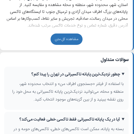
استان، شهر، محدوده شهر، منطقه و محله مشاهده و مقایسه کنید. از
پایانه‌های بزرگ اطراف میدان آزادی و ترمینال جنوب تا ایستگاه‌های تاکسی
محلی در میدان رسالت، صادقیه، تجریش و سایر نقاط، کسب‌وکارها بر اساس
آدرس دقیق، شماره تماس و نوع خدمات تاکسی مرتب شده‌اند.
اگر برای برنامه‌ریزی رفت‌وآمد روزانه، دسترسی به مترو یا جابه‌جایی
مشاهده کل متن
بین‌شهری به دنبال نزدیک‌ترین
ایستگاه تاکسی
هستید، فهرست حاضر کمک
می‌کند مناسب‌ترین گزینه را بر اساس محل سکونت یا محل کار انتخاب کنید.
بسیاری از این پایانه‌ها در کنار سامانه‌های اتوبوس تندرو، ایستگاه‌های مترو و
سوالات متداول
ترمینال‌های مسافربری مستقر هستند تا امکان تعویض مد حمل‌ونقل را
ساده‌تر کنند.
چطور نزدیک‌ترین پایانه تاکسیرانی در تهران را پیدا کنم؟
انواع پایانه تاکسیرانی و خدمات مرتبط در تهران
با استفاده از فیلتر «جستجوی اطراف من» و انتخاب محدوده شهر،
منطقه و محله، می‌توانید نزدیک‌ترین پایانه تاکسیرانی به محل خود را
در نتایج جستجوی
پایانه تاکسیرانی در تهران
علاوه بر پایانه‌های رسمی،
ممکن است با موارد زیر نیز روبه‌رو شوید:
روی نقشه ببینید و از بین گزینه‌های موجود انتخاب کنید.
شرکت‌های خدمات تاکسی و تاکسی تلفنی با خطوط ثابت برای مسیرهای داخل
شهری و حومه
آیا در یک پایانه تاکسیرانی فقط تاکسی خطی فعالیت می‌کند؟
دفاتر پشتیبانی تاکسی اینترنتی که پوشش وسیعی در سطح تهران دارند
بسته به پایانه، ممکن است تاکسی‌های خطی، تاکسی‌های حومه و در
ایستگاه‌های تاکسی خصوصی در میادین و مراکز خرید پرتردد