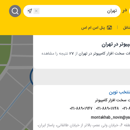
در
اغل
پنل اس ام اس
|
وتر در تهران
از
27
نتیجه را مشاهده
منتخب نوین
 سخت افزار کامپیوتر
021-88901947
021-88901748
021-
montakhab_novin@y
تهران، منطقه 6، خیابان ولی عصر، بالاتر از خیابان طالقانی، پاساژ ایران،