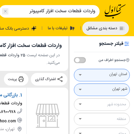
تبلیغات با ما
دسته بندی مشاغل
دسترسی بانک مش
|
|
فیلتر جستجو
واردات قطعات سخت افزار کامپی
در این صفحه لیست
25 واردات قطعات سخت افزار کامپیوتر در تهران
جستجو اطراف من
می‌کنید.
استان تهران
اشتراک گذاری
پرینت
شهر تهران
1.
بازرگانی 
واردات قطعات
88900978
ahoo.com