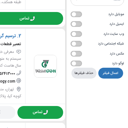
طبقه همکف، واح
موبایل دارد
تماس
ایمیل دارد
وب سایت دارد
2.
ترسیم گر
تعمیر قطعات س
شبکه اجتماعی دارد
معرفی خدم
عکس دارد
سیستم به عنوا
لوگو دارد
سال هاست که د
اعمال فیلتر
حذف فیلترها
-52413000
logy.com
کوچه کیا، پلاک 0
تماس