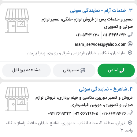
3.
خدمات آرام - نمایندگی سونی
تعمیر و خدمات پس از فروش لوازم خانگی، تعمیر لوازم
صوتی و تصویری
011-54221230
011-44460312
aram_services@yahoo.com
مازندران، تنکابن، خیابان فردوسی شرقی، روبروی پیتزا پاپیون
تماس
مسیریابی
مشاهده پروفایل
4.
شاهرخ - نمایندگی سونی
فروش و تعمیر دوربین عکاسی و فیلم برداری، فروش لوازم
صوتی و تصویری، دوربین فیلمبرداری
09123619313
021-66719405
021-66719436
تهران، منطقه 11، محله انقلاب، جمهوری، تقاطع خیابان حافظ، پاساژ حافظ،
واحد 3