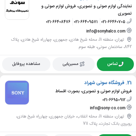
نمایندگی لوازم صوتی و تصویری، فروش لوازم صوتی و
تصویری
021-66408476
021-66409571
021-66460705
info@sonyhalco.com
تهران، منطقه 11، محله شیخ هادی، جمهوری، چهارراه شیخ هادی، پلاک
842، ساختمان سونی، طبقه سوم
تماس
مسیریابی
مشاهده پروفایل
21.
فروشگاه سونی شهراد
فروش لوازم صوتی و تصویری، بصورت اقساط
021-66950912
info@sony-co.com
تهران، منطقه 11، محله انقلاب، خیابان جمهوری، چهارراه شیخ هادی،
روبروی بانک تجارت، پلاک 711