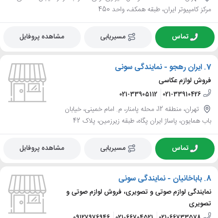
مرکز کامپیوتر ایران، طبقه همکف، واحد 450
تماس
مسیریابی
مشاهده پروفایل
7.
ایران رهجو - نمایندگی سونی
فروش لوازم عکاسی
021-33905112
021-33910426
تهران، منطقه 12، محله پامنار، م. امام خمینی، خیابان
باب همایون، پاساژ ایران پگاه، طبقه زیرزمین، پلاک 42
تماس
مسیریابی
مشاهده پروفایل
8.
باباخانیان - نمایندگی سونی
نمایندگی لوازم صوتی و تصویری، فروش لوازم صوتی و
تصویری
09127976946
021-66704521
021-66733578