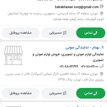
babakhanian.sony@gmail.com
تهران، منطقه 12، محله فردوسی ، جمهوری، نرسیده به چهارراه استانبول،
کوچه گوهرشاد، پاساژ گوهر، طبقه همکف
تماس
مسیریابی
مشاهده پروفایل
9.
بهنام - نمایندگی سونی
نمایندگی لوازم صوتی و تصویری، فروش لوازم صوتی و
تصویری
021-88022324
021-88022000
تهران، منطقه 6، محله فاطمی، کارگر شمالی (امیرآباد)، بالاتر از پمپ بنزین،
روبروی مرکز قلب تهران، پلاک 1795
تماس
مسیریابی
مشاهده پروفایل