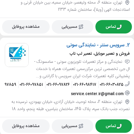
تهران، منطقه 6، محله ولیعصر، خیابان سمیه، بین خیابان قرنی و
استادنجات الهی (ویلا)، ساختمان شماره 233
تماس
مسیریابی
مشاهده پروفایل
2.
سرویس سنتر - نمایندگی سونی
فروش و تعمیر موبایل، تعمیر لپ تاپ
نمایندگی و مرکز تعمیرات تلویزیون سونی - سامسونگ -
ال جی تخصصی ترین مرکزرسمی تعمیرات همراه با خدمات
پشتیبانی کلیه تعمیرات شرکت ایران سرویس با گارانتی و...
66097859
021-66097851
021-66097826
021-66098417
021-66030825
service.center.ir@gmail.com
تهران، منطقه 2، محله توحید، خیابان آزادی، خیابان بهبودی، نرسیده به
نصرت، جنب بانک سپه، پلاک 145، ساختمان بنیامین، طبقه پنجم، واحد 18
تماس
مسیریابی
مشاهده پروفایل