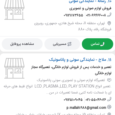
10.
رسانه - نمایندگی سونی
فروش لوازم صوتی و تصویری
09121173655
021-66466008
تهران، منطقه 11، محله شیخ هادی، جمهوری، روبروی
فروشگاه رفاه، پلاک 880
تماس
مسیریابی
مشاهده پروفایل
11.
ملاح - نمایندگی سونی و پاناسونیک
تعمیر و خدمات پس از فروش لوازم خانگی، تعمیرگاه مجاز
لوازم خانگی
تعمیرگاه لوازم صوتی و تصویری سونی پاناسونیک
.تعمیر انواع LCD ,PLASMA ,LED, PLAY STATION انواع ظبط های حرفه
ای با ضمانت نامه کتبی.ضمنا تعمیرات در من...
09125109045
021-55046026
p.mallah1988@gmail.com
تهران، منطقه 15، محله مطهری، 17 شهریور، خیابان رضایی، خیابان