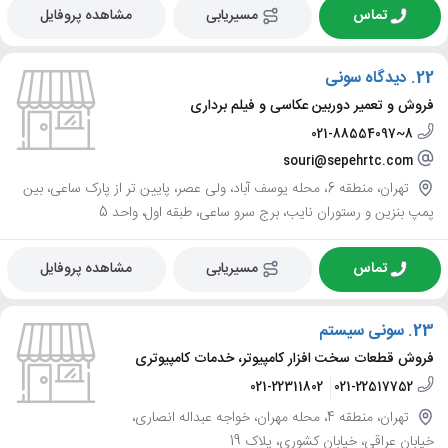
تماس
مسیریابی
مشاهده پروفایل
22.
دیدگاه سونی
فروش و تعمیر دوربین عکاسی و فیلم برداری
021-88554097~8
souri@sepehrtc.com
تهران، منطقه 6، محله یوسف آباد، ولی عصر، پایین تر از پارک ساعی، بین
پمپ بنزین و رستوران نایب، برج سرو ساعی، طبقه اول، واحد 5
تماس
مسیریابی
مشاهده پروفایل
23.
سونی سیستم
فروش قطعات سخت افزار کامپیوتر، خدمات کامپیوتری
021-22311802
021-22517752
تهران، منطقه 4، محله مهران، خواجه عبداله انصاری،
خیابان عراقی، خیابان کشوری، پلاک 19