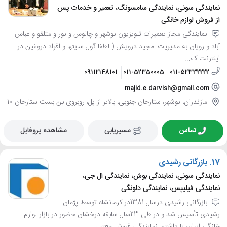
نمایندگی سونی، نمایندگی سامسونگ، تعمیر و خدمات پس
از فروش لوازم خانگی
نمایندگی مجاز تعمیرات تلویزیون نوشهر و چالوس و نور و متلقو و عباس
آباد و رویان به مدیریت: مجید درویش ( لطفا گول سایتها و افراد دروغین در
اینترنت ک...
09112148101
011-52350005
011-52332222
majid.e.darvish@gmail.com
مازندران، نوشهر، ستارخان جنوبی، بالاتر از پل، روبروی بن بست ستارخان 10
تماس
مسیریابی
مشاهده پروفایل
17.
بازرگانی رشیدی
نمایندگی سونی، نمایندگی بوش، نمایندگی ال جی،
نمایندگی فیلیپس، نمایندگی دلونگی
بازرگانی رشیدی درسال 1381در کرمانشاه توسط پژمان
رشیدی تأسیس شد و در طی 23سال سابقه درخشان حضور در بازار لوازم
خانگی ایران، با داشتن نمایندگی فروش معتب...