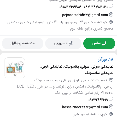
09183336486
083-38383030
pejmanrashidi77@gmail.com
کرمانشاه، خیابان 22 بهمن، چهارراه 30 متری دوم، نبش خیابان معتمدی،
مجتمع تجاری دژاوو، طبقه دوم
تماس
مسیریابی
مشاهده پروفایل
18.
نورآذر
نمایندگی سونی، سونی، پاناسونیک، نمایندگی الجی،
نمایندگی سامسونگ
تعمیرات تخصصی تلویزیون های سونی ، سامسونگ ،
ال جی ، پاناسونیک ، ایکس ویژن ، توشیبا و ... در منزل LCD , LED ,
Plasma رفع تمامی اشکالات از قبیل : بک ...
09372662199
hosseinnoorazar@ymail.com
کرج، منطقه 8، جهانشهر