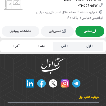
021-55405197
تهران، منطقه 11، محله هلال احمر، قزوین، خیابان
ابراهیمی (عباسی)، پلاک 140
تماس
مسیریابی
مشاهده پروفایل
اول
قبل
بعد
آخر
درباره کتاب اول