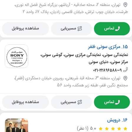
تهران، منطقه 2، محله صادقيه - آرياشهر، بزرگراه شیخ فضل اله نوری،
طرشت، خیابان چوب تراش، خیابان قاسمی زادیان، پلاک 17، واحد 2
تماس
مسیریابی
مشاهده پروفایل
15.
مرکزی سونی ظفر
نمایندگی سونی، نمایندگی مرکزی سونی، گوشی سونی،
مرکز سونی، دنیای سونی
021-22896588~9
تهران، منطقه 3، محله قبا، شریعتی، روبروی خیابان دستگردی (ظفر)،
مجتمع نگین ظفر، طبقه زیر همکف، واحد 56
تماس
مسیریابی
مشاهده پروفایل
16.
درویش
5.0
(1 نظر)