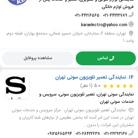
فروش لوازم خانگی
021-44216565
021-44222789
karaelectro@yahoo.com
تهران، منطقه 2، ستارخان، خیابان خسرو شمالی، مجتمع بهاران، طبقه دوم،
واحد 1
تماس
مشاهده پروفایل
14.
نمایندگی تعمیر تلویزیون سونی تهران
5.0
(1 نظر)
نمایندگی سونی تهران، تعمیر تلویزیون سونی، سرویس و
خدمات سونی تهران
نمایندگی تعمیر تلویزیون سونی تهران : مرکز سرویس و خدمات سونی
تهران در صدد این امر آمده که بخش عظیمی از نیازهای شما کاربران و
مشتریان این شرکت را بدون...
09125685494
021-28422638
021-26293167