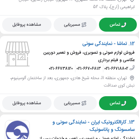
ابراهیمی (ارج)، پلاک 52
تماس
مسیریابی
مشاهده پروفایل
12.
تماشا - نمایندگی سونی
فروش لوازم صوتی و تصویری، فروش و تعمیر دوربین
عکاسی و فیلم برداری
021-66738120
021-66706813
021-66718802
تهران، منطقه 11، محله شیخ هادی، جمهوری، بعد از ساختمان آلومینیوم،
نبش کوی صداقت
تماس
مسیریابی
مشاهده پروفایل
13.
کاراالکترونیک ایران - نمایندگی سونی و
سامسونگ و پاناسونیک
نمایندگی لوازم صوتی و تصویری، تعمیر و خدمات پس از