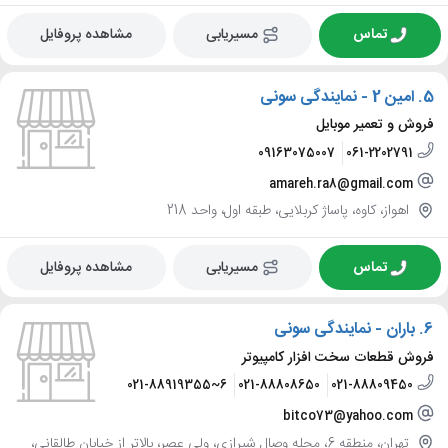
تماس
مسیریابی
مشاهده پروفایل
5.
امین 2 - نمایندگی سونی
فروش و تعمیر موبایل
09163075007
061-2202791
amareh.ra8@gmail.com
اهواز، کاوه، پاساژ کربلایی، طبقه اول، واحد 218
تماس
مسیریابی
مشاهده پروفایل
6.
باران - نمایندگی سونی
فروش قطعات سخت افزار کامپیوتر
021-88919355~6
021-88808650
021-88809450
bitco73@yahoo.com
تهران، منطقه 6، محله وصال شیرازی، ولی عصر، بالاتر از خیابان طالقانی،