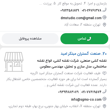
بازسازی و اجرا. 4. تحویل به موقع کار. 5. پرزنت ...
09123581829
021-26761378
dmstudio.com@gmail.com
تهران، منطقه 2، سعادت آباد
تماس
مشاهده پروفایل
20.
صنعت گستران مبتکر امید
نقشه کشی صنعتی، شرکت نقشه کشی، انواع نقشه
ساختمانی، مدل سازی و تحلیل، مهندسی معکوس
طیف فعالیت شرکت صنعت گستران مبتکر امید اگرچه
بسیار گسترده است اما برای هر حوزه فعالیت، متخصصین خاصی اشتغال بکار
دارند. عمده فعالیت این شرکت نقشه کشی و...
09394883079
021-77619574
info@sgmo-co.com
تهران، منطقه 7، انقلاب، خیابان بهار جنوبی، برج بهار، طبقه دوم تجاری،