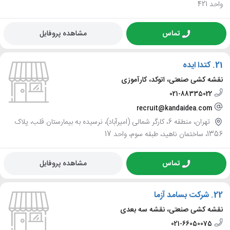
واحد 421
تماس
مشاهده پروفایل
21.
کتدا ایده
نقشه کشی صنعتی، اتوکد، کارآموزی
021-88335022
recruit@kandaidea.com
تهران، منطقه 6، کارگر شمالی (امیرآباد)، نرسیده به بیمارستان قلب، پلاک
1356، ساختمان ناهید، طبقه سوم، واحد 17
تماس
مشاهده پروفایل
22.
شرکت بسامد آزما
نقشه کشی صنعتی، نقشه سه بعدی
021-66050075