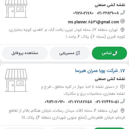
نقشه کشی صنعتی
09128021780
021-66829008
ms.planner.8531@gmail.com
تهران، منطقه 17، محله ابوذر غربی، یافت آباد، م. الغدیر، کوچه بختیاری،
کوچه قنبری (سجاد 6)، پلاک 4، واحد 1
تماس
مسیریابی
مشاهده پروفایل
17.
شرکت پویا عمران هیرسا
نقشه کشی صنعتی
از دستور نقشه تا اخذ جواز در کلیه مناطق ، طرح و
نقشه معماری، محاسبات، برق و مکانیک
09122070960
021-77187758
021-77448051
تهران، منطقه 4، محله کالاد، میدان رسالت، خیابان هنگام، بالاتر از تقاطع
فرجام، خیابان طاهرخانی (ضلع جنوبی شهرداری منطقه 4)، پلاک 18