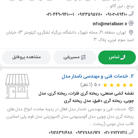
برنج ، لیزر گالو...
021-44909410~1
09123595780
09102089410
info@metallaser.ir
تهران، منطقه 21، محله شهرک دانشگاه، بزرگراه لشگری، کیلومتر 13، خیابان
امید سوم غربی، پلاک 3
تماس
مسیریابی
مشاهده پروفایل
2.
خدمات فنی و مهندسی نامدار مدل
5.0
(1 نظر)
نقشه کشی صنعتی، ریخته گری فلزات، ریخته گری، مدل
چوبی، ریخته گری دقیق، مدل ریخته گری
خدمات فنی و مهندسی نامدار مدل فعال در زمینه ساخت انواع مدل های
ریخته گری مدل چوبی مدل آلومینیومی مدل کامپوزیتی مدل فوم پلی استایرن
قالب مدل مومی (ریخت...
09128391488
09377881927
021-77277211