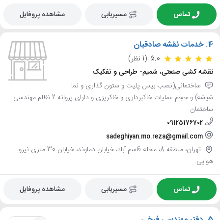
تماس
مسیریابی
مشاهده پروفایل
4.
خدمات نقشه صادقیان
5.0
(1 نظر)
نقشه کشی صنعتی، شمیم- طراحی و تفکیک
ساختمانی(نصب بیس پلیت و ستون گذاری و نما
شیشه) و حجم عملیات خاکبرداری و خاکریزی و دارای پروانه 2 نظام مهندسی
ساختمان
09125176702
sadeghiyan.mo.reza@gmail.com
تهران، منطقه 8، محله قاسم آباد، خیابان دماوند، خیابان 30 متری نیرو
هوایی
تماس
مسیریابی
مشاهده پروفایل