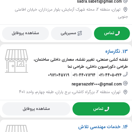
sadra.sabeti@gmail.com
تهران، منطقه 2، محله شهرک آزمایش، بلوار مرزداران، خیابان اطاعتی
جنوبی
تماس
مسیریابی
مشاهده پروفایل
13.
نگارسازه
نقشه کشی صنعتی، تغییر نقشه، معماری داخلی ساختمان،
طراحی دکوراسیون داخلی، طراحی نما
09121045719
021-44071294
021-44050226
negarsazeh2000@gmail.com
تهران، منطقه 2، بزرگراه کاشانی، برج یاران، طبقه چهارم، واحد 401
تماس
مشاهده پروفایل
14.
خدمات مهندسی تلاش