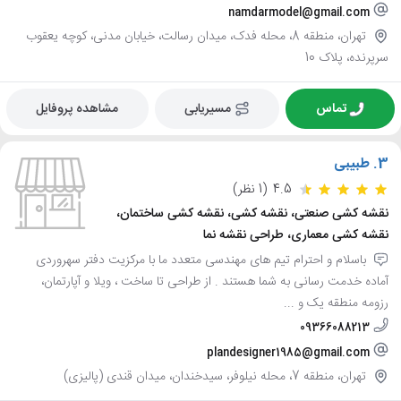
namdarmodel@gmail.com
تهران، منطقه 8، محله فدک، میدان رسالت، خیابان مدنی، کوچه یعقوب
سرپرنده، پلاک 10
تماس
مسیریابی
مشاهده پروفایل
3.
طبیبی
4.5
(1 نظر)
نقشه کشی صنعتی، نقشه کشی، نقشه کشی ساختمان،
نقشه کشی معماری، طراحی نقشه نما
باسلام و احترام تیم های مهندسی متعدد ما با مرکزیت دفتر سهروردی
آماده خدمت رسانی به شما هستند . از طراحی تا ساخت ، ویلا و آپارتمان،
رزومه منطقه یک و ...
09366088213
plandesigner1985@gmail.com
تهران، منطقه 7، محله نیلوفر، سیدخندان، میدان قندی (پالیزی)