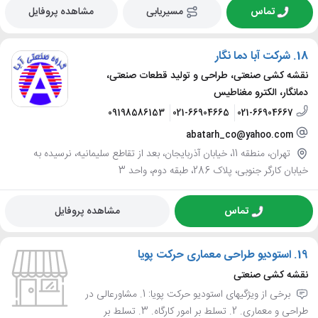
تماس
مسیریابی
مشاهده پروفایل
18.
شرکت آبا دما نگار
نقشه کشی صنعتی، طراحی و تولید قطعات صنعتی،
دمانگار، الکترو مغناطیس
09198586153
021-66904665
021-66904667
abatarh_co@yahoo.com
تهران، منطقه 11، خیابان آذربایجان، بعد از تقاطع سلیمانیه، نرسیده به
خیابان کارگر جنوبی، پلاک 286، طبقه دوم، واحد 3
تماس
مشاهده پروفایل
19.
استودیو طراحی معماری حرکت پویا
نقشه کشی صنعتی
برخی از ویژگیهای استودیو حرکت پویا: 1. مشاورعالی در
طراحی و معماری. 2. تسلط بر امور کارگاه. 3. تسلط بر