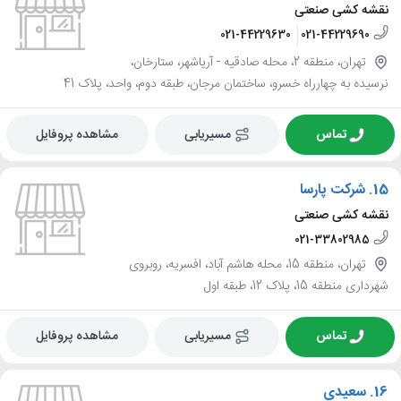
نقشه کشی صنعتی
021-44229630
021-44229690
تهران، منطقه 2، محله صادقيه - آرياشهر، ستارخان،
نرسیده به چهارراه خسرو، ساختمان مرجان، طبقه دوم، واحد، پلاک 41
تماس
مسیریابی
مشاهده پروفایل
15.
شرکت پارسا
نقشه کشی صنعتی
021-33802985
تهران، منطقه 15، محله هاشم آباد، افسریه، روبروی
شهرداری منطقه 15، پلاک 12، طبقه اول
تماس
مسیریابی
مشاهده پروفایل
16.
سعیدی