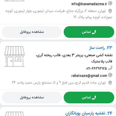
info@basamadazma.ir
تهران، منطقه 2، بزرگراه جناح، طرشت، میدان تیموری، بلوار تیموری، کوچه
عموزاده، کوچه پیام، پلاک 12
تماس
مشاهده پروفایل
23.
راحت ساز
نقشه کشی صنعتی، پرینتر 3 بعدی، قالب ریخته گری،
قالب پلاستیک
021-66393125
rahatsaze@gmail.com
تهران، جاده قدیم کرج، بین فتخ 9 و 11، مجتمع پارس حمید واحد 24
تماس
مشاهده پروفایل
24.
نقشیه پارسیان پویانگاران