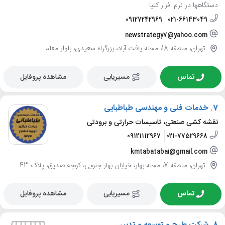
دستگاهها در نرم افزار کتیا
09127242969
021-66143049
newstrategy7@yahoo.com
تهران، منطقه 18، محله یافت آباد، بزرگراه سعیدی، بلوار معلم
تماس
مسیریابی
مشاهده پروفایل
7.
خدمات فنی و مهندسی طباطبایی
نقشه کشی صنعتی، تاسیسات حرارتی و برودتی
09121112967
021-77529668
kmtabatabai@gmail.com
تهران، منطقه 7، محله بهار، خیابان بهار جنوبی، کوچه صدیق، پلاک 43
تماس
مسیریابی
مشاهده پروفایل