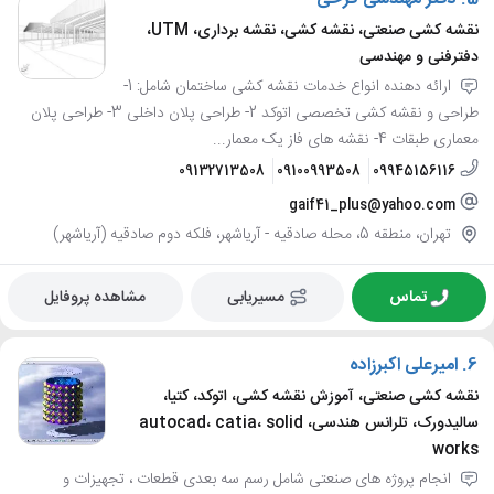
5.
دفتر مهندسی فرخی
نقشه کشی صنعتی، نقشه کشی، نقشه برداری، UTM،
دفترفنی و مهندسی
ارائه دهنده انواع خدمات نقشه کشی ساختمان شامل: 1-
طراحی و نقشه کشی تخصصی اتوکد 2- طراحی پلان داخلی 3- طراحی پلان
معماری طبقات 4- نقشه های فاز یک معمار...
09132713508
09100993508
09945156116
gaif41_plus@yahoo.com
تهران، منطقه 5، محله صادقيه - آرياشهر، فلکه دوم صادقیه (آریاشهر)
تماس
مسیریابی
مشاهده پروفایل
6.
امیرعلی اکبرزاده
نقشه کشی صنعتی، آموزش نقشه کشی، اتوکد، کتیا،
سالیدورک، تلرانس هندسی، autocad، catia، solid
works
انجام پروژه های صنعتی شامل رسم سه بعدی قطعات ، تجهیزات و