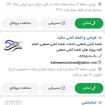
تهران، منطقه 2، محله سعادت آباد، م. کاج، خیابان سرو شرقی، پلاک 74،
مجتمع پایدار، طبقه سوم، واحد 306
تماس
مسیریابی
مشاهده پروفایل
10.
طراحی و نقشه کشی سالید
نقشه کشی صنعتی، خدمات نقشه کشی صنعتی، انجام
کلیه پروژه های نقشه کشی صنعتی
09355070090
bahmanmoomivand@yahoo.com
تهران، منطقه 21، محله ورد آورد، بزرگراه لشگری (جاده مخصوص کرج)،
کیلومتر 19، بلوار وردآورد
تماس
مسیریابی
مشاهده پروفایل
11.
خدابخشی