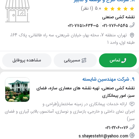
8.
شرکت طرح و توسعه و تدبیر
5.0
(1 نظر)
نقشه کشی صنعتی
021-77510634~5
021-77606545
تهران، منطقه 7، محله بهار، خیابان شریعتی، سه راه طالقانی، پلاک 164،
طبقه اول، واحد 1
تماس
مسیریابی
مشاهده پروفایل
9.
شرکت مهندسین شایسته
نقشه کشی صنعتی، تهیه نقشه های معماری سازه، فضای
سبز، امور پیمانکاری
ارائه خدمات پیمانکاری در زمینه ساختمان(طراحی و
اجرای نمای داخلی و خارجی، بازسازی و نوسازی، آسانسور، بالابر، آبیاری و فضای
سبز)
021-22060076
s.shayesteh7@yahoo.com