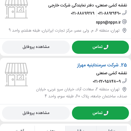
نقشه کشی صنعتی، دفتر نمایندگی شرکت خارجی
021-88896279
021-88929490
nppn@nppn.ir
تهران، منطقه 6، م. ولی عصر، مرکز تجارت ایرانیان، طبقه هشتم، واحد 9
تماس
مشاهده پروفایل
25.
شرکت سرمندابنیه مهراز
نقشه کشی صنعتی
021-22095748~9
تهران، منطقه 2، سعادت آباد، خیابان سرو غربی، خیابان
صدف، ساختمان جامعه، پلاک 60، طبقه سوم، واحد 4
تماس
مشاهده پروفایل