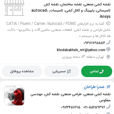
نقشه کشی صنعتی، نقشه ساختمان، نقشه کش
تاسیساتی، پایپینگ و کانال کشی، تاسیسات، autocad،
Ansys
آشنا به نرم افزارهای CATIA / Fluent / Carrier /Autocad / PDMS
شامل طراحی و نقشه کشی: قطعات صنعتی، ماشین آلات و مکانیزمها - داکت
ها، کانال ها و سیستم ه...
09381765554
khodabakhshi_m7@yahoo.com
تهران، منطقه 13، محله پیروزی
تماس
مسیریابی
مشاهده پروفایل
12.
صدرا طراحان
نقشه کشی صنعتی، طراحی صنعتی، نقشه کش، مهندسی
معکوس
09122457615
021-55259376