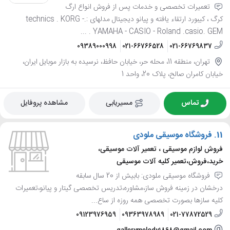
تعمیرات تخصصی و خدمات پس از فروش انواع ارگ
کرگ ، کیبورد ارتقاء یافته و پیانو دیجیتال مدلهای :.technics . KORG -
YAMAHA - CASIO - Roland .casio. GEM . ...
09389000998
021-66766528
021-66769837
تهران، منطقه 11، محله حر، خیابان حافظ، نرسیده به بازار موبایل ایران،
خیابان کامران صالح، پلاک 20، واحد 1
تماس
مسیریابی
مشاهده پروفایل
11.
فروشگاه موسیقی ملودی
فروش لوازم موسیقی ، تعمیر آلات موسیقی،
خرید،فروش،تعمیر کلیه آلات موسیقی
فروشگاه موسیقی ملودی: بابیش از 20 سال سابقه
درخشان در زمینه فروش ساز،مشاوره،تدریس تخصصی گیتار و پیانو،تعمیرات
کلیه سازها بصورت تخصصی همه روزه از ساع...
09123976959
09363978989
021-77872529