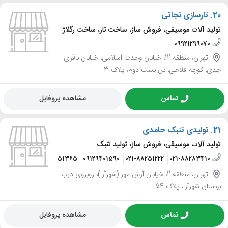
20.
تارسازی نجاتی
تولید آلات موسیقی، فروش ساز، ساخت تار، ساخت رگلاژ
09921299070
تهران، منطقه 12، خیابان وحدت اسلامی، خیابان باقری
جدی، کوچه فلاحی، بن بست دوم، پلاک 3
تماس
مشاهده پروفایل
21.
تولیدی تنبک حامدی
تولید آلات موسیقی، فروش ساز، تولید تنبک
09369851365
09129401590
021-88251222
021-88283410
تهران، منطقه 2، خیابان آرش مهر (شهرآرا)، روبروی درب
بوستان شهرآرا، پلاک 54
تماس
مشاهده پروفایل