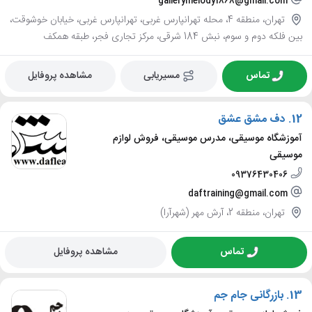
gallerymelody1868@gmail.com
تهران، منطقه 4، محله تهرانپارس غربی، تهرانپارس غربی، خیابان خوشوقت،
بین فلکه دوم و سوم، نبش 184 شرقی، مرکز تجاری فجر، طبقه همکف
تماس
مسیریابی
مشاهده پروفایل
12.
دف مشق عشق
آموزشگاه موسیقی، مدرس موسیقی، فروش لوازم
موسیقی
09376430406
daftraining@gmail.com
تهران، منطقه 2، آرش مهر (شهرآرا)
تماس
مشاهده پروفایل
13.
بازرگانی جام جم