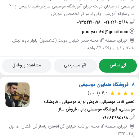
موسیقی در خیابان دولت تهران آموزشگاه موسیقی سازخورشید با بیش از 20
سال سابقه آموزشی، یکی از مراکز تخصصی آموزش...
09354210198
021-22605968
poorya.m65@gmail.com
تهران، منطقه 3، محله صدر، خیابان دولت (کلاهدوز)، بلوار کاوه، نبش
اخلاقی غربی، پلاک 29، واحد 2
تماس
مسیریابی
مشاهده پروفایل
8.
فروشگاه همایون موسیقی
4.0
(1 نظر)
تعمیر آلات موسیقی، فروش لوازم موسیقی ، فروشگاه
موسیقی، فروشگاه موسیقی پاپ، فروش ساز
09383995098
تهران، منطقه 2، محله ایوانک، خیابان گل افشان، پاساژ گل افشان، ط اول،
پلاک ۲۳۲