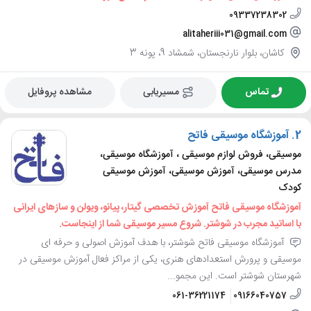
09337238302
alitaheriii031@gmail.com
کاشان، بلوار نارنجستان، شمشاد 9، پونه 3
تماس
مسیریابی
مشاهده پروفایل
2.
آموزشگاه موسیقی فاتح
موسیقی، فروش لوازم موسیقی ، آموزشگاه موسیقی،
مدرس موسیقی، آموزش موسیقی، آموزش موسیقی
کودک
آموزشگاه موسیقی فاتح آموزش تخصصی گیتار، پیانو، ویولن و سازهای ایرانی
با اساتید مجرب در شوشتر. شروع مسیر موسیقی شما از اینجاست.
آموزشگاه موسیقی فاتح شوشتر، با هدف آموزش اصولی و حرفه ای
موسیقی و پرورش استعدادهای هنری، یکی از مراکز فعال آموزش موسیقی در
شهرستان شوشتر است. این مجمو...
061-36221174
09166040757