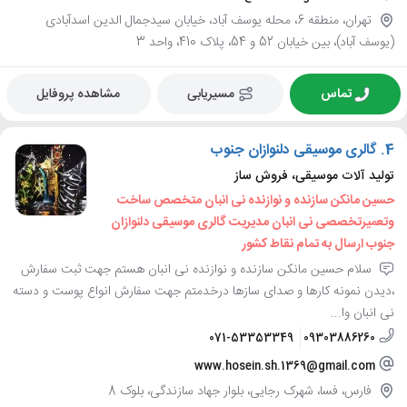
تهران، منطقه 6، محله یوسف آباد، خیابان سیدجمال الدین اسدآبادی
(یوسف آباد)، بین خیابان 52 و 54، پلاک 410، واحد 3
تماس
مسیریابی
مشاهده پروفایل
4.
گالری موسیقی دلنوازان جنوب
تولید آلات موسیقی، فروش ساز
حسین مانکن سازنده و نوازنده نی انبان متخصص ساخت
وتعمیرتخصصی نی انبان مدیریت گالری موسیقی دلنوازان
جنوب ارسال به تمام نقاط کشور
سلام حسین مانکن سازنده و نوازنده نی انبان هستم جهت ثبت سفارش
،دیدن نمونه کارها و صدای سازها درخدمتم جهت سفارش انواع پوست و دسته
نی انبان وا...
071-53353349
09303886260
www.hosein.sh.1369@gmail.com
فارس، فسا، شهرک رجایی، بلوار جهاد سازندگی، بلوک 8