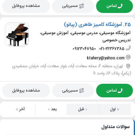
تماس
مسیریابی
مشاهده پروفایل
25.
آموزشگاه کامبیز طاهری (پیانو)
آموزشگاه موسیقی، مدرس موسیقی، آموزش موسیقی،
تدریس خصوصی
09123048950
021-22367385
ktahery@yahoo.com
تهران، منطقه 2، محله سعادت آباد، بلوار سعادت آباد، خیابان جمشیدی
(یکم)، پلاک 16، واحد 11
تماس
مسیریابی
مشاهده پروفایل
اول
قبل
بعد
آخر
سوالات متداول