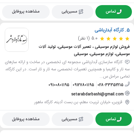
تماس
مسیریابی
مشاهده پروفایل
5.
کارگاه آبدارباشی
5.0
(1 نظر)
فروش لوازم موسیقی ، تعمیر آلات موسیقی، تولید آلات
موسیقی، لوازم موسیقی، موسیقی
کارگاه سازسازی آبدارباشی مجموعه ای تخصصی در ساخت و ارائه سازهای
سه تار و کالیمبا و همچنین تعمیرات تخصصی سه تار و تار است. در این کارگاه،
تمامی مراحل س...
09100801195
09127801195
028-33352215
setarabdarbashi@gmail.com
قزوین، خیابان تربیت معلم، بن بست آدینه، کارگاه ماهور
تماس
مسیریابی
مشاهده پروفایل