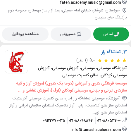
fateh.academy.music@gmail.com
خوزستان، شوشتر، خیابان امام خمینی، بعد از پاساژ مهستان، محوطه دوم
پارکینگ حاج سلیمان
تماس
مسیریابی
مشاهده پروفایل
3.
تماشاگه راز
5.0
(1 نظر)
آموزشگاه موسیقی، موسیقی، آموزش موسیقی، آموزش
موسیقی کودکان، سالن کنسرت موسیقی
موسسه فرهنگی هنری و آموزشی (درجه یک هنری) آموزش آواز و کلیه
سازهای ایرانی و جهانی، موسیقی کودکان (ارف)، آموزش نقاشی و ...
آموزشگاه موسیقی تماشاگه راز اجاره سالن کنسرت موسیقی آکوستیک
استادان ساز های کلاسیک ، پاپ ، آواز کلاسیک استادان سازهای ایرانی و آواز
استادان هنر های تج...
09122770035
021-88048843
021-88053300
info@tamashagaheraz.com