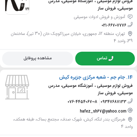
فروش لوازم موسیقی ، آموزشگاه موسیقی، مدرس
موسیقی، فروش ساز
آموزش و فروش ادوات موسیقی
021-66707776
تهران، منطقه 12، جمهوری، خیابان میرزاکوچک خان (30 تیر)، ساختمان
39، واحد 4
تماس
مشاهده پروفایل
14.
جام جم - شعبه مرکزی جزیره کیش
فروش لوازم موسیقی ، آموزشگاه موسیقی، مدرس
موسیقی، فروش ساز
076-4454067~8
09347687133
hafez_sh67@yahoo.com
هرمزگان، بندر لنگه، کیش، شهرک صدف، مجتمع بساک، طبقه همکف،
واحد 4