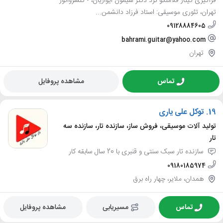
فراگیری گیتار فلامنکو نزد دکتر سیمون ایوازیان، • کنسرواتور
تهران، تئوری موسیقی: استاد فرزاد دانشمن...
09128884605
bahrami.guitar@yahoo.com
تهران
تماس
مشاهده پروفایل
19.
توکل علی یاری
تولید آلات موسیقی، فروش ساز، سازنده تار، سازنده سه
تار
سازنده تار سبک سنتی و قنبری با 20 سال سابقه کار
09180185974
همدان، ملایر، چهار راه برق
تماس
مسیریابی
مشاهده پروفایل