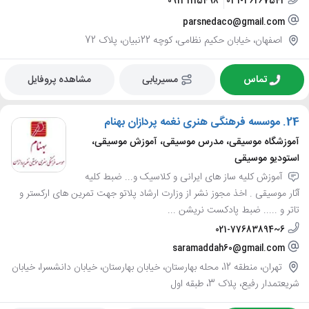
09131115498
031-36267542
parsnedaco@gmail.com
اصفهان، خیابان حکیم نظامی، کوچه 22نبیان، پلاک 72
تماس
مسیریابی
مشاهده پروفایل
24.
موسسه فرهنگی هنری نغمه پردازان بهنام
آموزشگاه موسیقی، مدرس موسیقی، آموزش موسیقی،
استودیو موسیقی
آموزش کلیه ساز های ایرانی و کلاسیک و... ضبط کلیه
آثار موسیقی . اخذ مجوز نشر از وزارت ارشاد پلاتو جهت تمرین های ارکستر و
تاتر و ..... ضبط پادکست نریشن ...
021-77683894~6
saramaddah60@gmail.com
تهران، منطقه 12، محله بهارستان، خیابان بهارستان، خیابان دانشسرا، خیابان
شریعتمدار رفیع، پلاک 3، طبقه اول