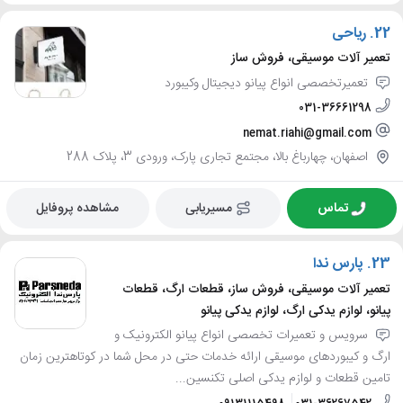
22.
ریاحی
تعمیر آلات موسیقی، فروش ساز
تعمیرتخصصی انواع پیانو دیجیتال وکیبورد
031-36661298
nemat.riahi@gmail.com
اصفهان، چهارباغ بالا، مجتمع تجاری پارک، ورودی 3، پلاک 288
تماس
مسیریابی
مشاهده پروفایل
23.
پارس ندا
تعمیر آلات موسیقی، فروش ساز، قطعات ارگ، قطعات
پیانو، لوازم یدکی ارگ، لوازم یدکی پیانو
سرویس و تعمیرات تخصصی انواع پیانو الکترونیک و
ارگ و کیبوردهای موسیقی ارائه خدمات حتی در محل شما در کوتاهترین زمان
تامین قطعات و لوازم یدکی اصلی تکنسین...