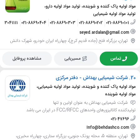
مواد اولیه پاک کننده و شوینده، تولید مواد اولیه دارو،
تولید مواد اولیه شیمیایی
9123041111
021-88690404
021-88690303
021-88690202
021-88690101
seyed.ardalan@gmail.com
تهران، بزرگراه فتح (جاده قدیم کرج)، چهارراه ایران خودرو، شهرک دانش
تماس
مسیریابی
مشاهده پروفایل
20.
شرکت شیمیایی بهداش - دفتر مرکزی
مواد اولیه پاک کننده و شوینده، تولید مواد اولیه شیمیایی،
مواد اولیه شوینده
شرکت شیمیایی بهداش به ‌عنوان اولین و تنها
تولیدکننده کاتالیزورهای واحدهای FCC/RFCC در ایران می باشد
021-47696
Info@behdashco.com
تهران، منطقه 5، محله پونک جنوبی، بزرگراه ستاری، چهارراه مخبری،