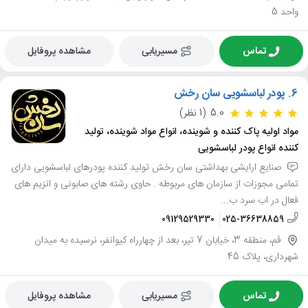
واحد 5
تماس
مسیریابی
مشاهده پروفایل
6.
پودر لباسشویی سان رخش
5.0
(1 نظر)
مواد اولیه پاک کننده و شوینده، انواع مواد شوینده، تولید
کننده انواع پودر لباسشویی
صنایع ارایشی بهداشتی سان رخش تولید کننده پودرهای لباسشویی دارای
تمامی مجوزات از سازمان های مربوطه . حاوی رشته های صابونی و انزیم های
فعال در اب سرد ب...
09129529330
025-36638859
قم، منطقه 3، خیابان 7 تیر، بعد از چهارراه کیوانفر، نرسیده به میدان
شهرداری، پلاک 45
تماس
مسیریابی
مشاهده پروفایل