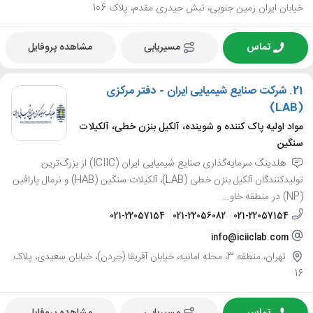
خیابان ایران زمین جنوبی، نبش حیدری مقدم، پلاک 106
تماس
مسیریابی
مشاهده پروفایل
21.
شرکت صنایع شیمیایی ایران - دفتر مرکزی
(LAB)
مواد اولیه پاک کننده و شوینده، آلکیل بنزن خطی، آلکیلات
سنگین
هلدینگ سرمایه‌گذاری صنایع شیمیایی ایران (ICIIC) از بزرگ‌ترین
تولیدکنندگان آلکیل‌ بنزن خطی (LAB)، آلکیلات سنگین (HAB) و نرمال پارافین
(NP) در منطقه خاو...
021-22057154
021-22056082
021-22057154
info@iciiclab.com
تهران، منطقه 3، محله امانیه، خیابان آفریقا (جردن)، خیابان سعیدی، پلاک
16