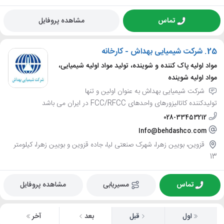
تماس
مشاهده پروفایل
25.
شرکت شیمیایی بهداش - کارخانه
مواد اولیه پاک کننده و شوینده، تولید مواد اولیه شیمیایی،
مواد اولیه شوینده
شرکت شیمیایی بهداش به ‌عنوان اولین و تنها
تولیدکننده کاتالیزورهای واحدهای FCC/RFCC در ایران می باشد
028-33453212
Info@behdashco.com
قزوین، بویین زهرا، شهرک صنعتی لیا، جاده قزوین و بویین زهرا، کیلومتر
13
تماس
مسیریابی
مشاهده پروفایل
اول
قبل
بعد
آخر