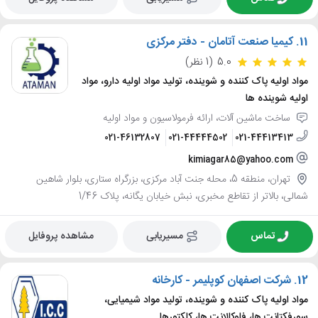
11.
کیمیا صنعت آتامان - دفتر مرکزی
5.0
(1 نظر)
مواد اولیه پاک کننده و شوینده، تولید مواد اولیه دارو، مواد
اولیه شوینده ها
ساخت ماشین آلات، ارائه فرمولاسیون و مواد اولیه
021-46132807
021-44444502
021-44413413
kimiagar85@yahoo.com
تهران، منطقه 5، محله جنت آباد مرکزی، بزرگراه ستاری، بلوار شاهین
شمالی، بالاتر از تقاطع مخبری، نبش خیابان یگانه، پلاک 1/46
تماس
مسیریابی
مشاهده پروفایل
12.
شرکت اصفهان کوپلیمر - کارخانه
مواد اولیه پاک کننده و شوینده، تولید مواد شیمیایی،
سورفکتانت ها، فلوکالانت ها، کلکتورها