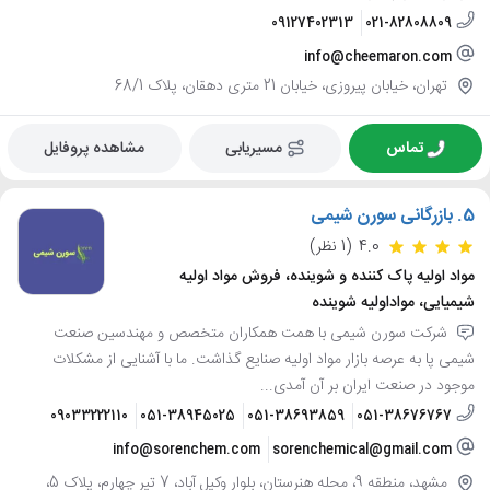
09127402313
021-82808809
info@cheemaron.com
تهران، خیابان پیروزی، خیابان 21 متری دهقان، پلاک 68/1
تماس
مسیریابی
مشاهده پروفایل
5.
بازرگانی سورن شیمی
4.0
(1 نظر)
مواد اولیه پاک کننده و شوینده، فروش مواد اولیه
شیمیایی، مواداولیه شوینده
شرکت سورن شیمی با همت همکاران متخصص و مهندسین صنعت
شیمی پا به عرصه بازار مواد اولیه صنایع گذاشت. ما با آشنایی از مشکلات
موجود در صنعت ایران بر آن آمدی...
09033222110
051-38945025
051-38693859
051-38676767
info@sorenchem.com
sorenchemical@gmail.com
مشهد، منطقه 9، محله هنرستان، بلوار وکیل آباد، 7 تیر چهارم، پلاک 5،