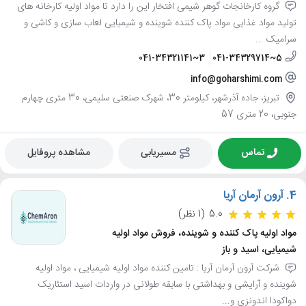
گروه کارخانجات گوهر شیمی افتخار این را دارد تا مواد اولیه کارخانه های
تولید مواد غذایی مواد پاک کننده شوینده و شیمیایی لعاب سازی و کاشی و
سرامیک ...
041-34321141~3
041-34329714~5
info@goharshimi.com
تبریز، جاده آذرشهر، کیلومتر 30، شهرک صنعتی سلیمی، 30 متری چهارم
جنوبی، 20 متری 57
تماس
مسیریابی
مشاهده پروفایل
4.
آرون آرمان آریا
5.0
(1 نظر)
مواد اولیه پاک کننده و شوینده، فروش مواد اولیه
شیمیایی، اسید و باز
شرکت آرون آرمان آریا : تامین کننده مواد اولیه شیمیایی ، مواد اولیه
شوینده و آرایشی و بهداشتی با سابقه طولانی در واردات اسید استئاریک
دواکودا اندونزی و...