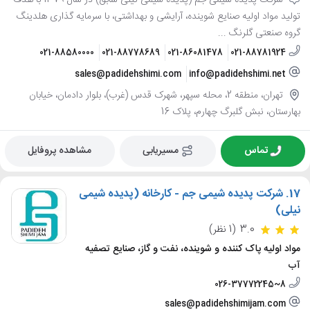
شرکت پدیده شیمی جم (پدیده شیمی نیلی سابق) در سال 1379 با هدف
تولید مواد اولیه صنایع شوینده، آرایشی و بهداشتی، با سرمایه گذاری هلدینگ
گروه صنعتی گلرنگ ...
021-88580000
021-88778689
021-86081478
021-88781924
sales@padidehshimi.com
info@padidehshimi.net
تهران، منطقه 2، محله سپهر، شهرک قدس (غرب)، بلوار دادمان، خیابان
بهارستان، نبش گلبرگ چهارم، پلاک 16
تماس
مسیریابی
مشاهده پروفایل
17.
شرکت پدیده شیمی جم - کارخانه (پدیده شیمی
نیلی)
3.0
(1 نظر)
مواد اولیه پاک کننده و شوینده، نفت و گاز، صنایع تصفیه
آب
026-37772245~8
sales@padidehshimijam.com