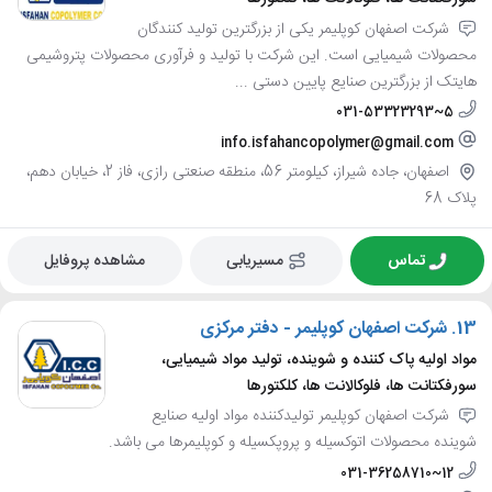
شرکت اصفهان کوپلیمر یکی از بزرگترین تولید کنندگان
محصولات شیمیایی است. این شرکت با تولید و فرآوری محصولات پتروشیمی
هایتک از بزرگترین صنایع پایین دستی ...
031-53323293~5
info.isfahancopolymer@gmail.com
اصفهان، جاده شیراز، کیلومتر 56، منطقه صنعتی رازی، فاز 2، خیابان دهم،
پلاک 68
تماس
مسیریابی
مشاهده پروفایل
13.
شرکت اصفهان کوپلیمر - دفتر مرکزی
مواد اولیه پاک کننده و شوینده، تولید مواد شیمیایی،
سورفکتانت ها، فلوکالانت ها، کلکتورها
شرکت اصفهان کوپلیمر تولیدکننده مواد اولیه صنایع
شوینده محصولات اتوکسیله و پروپکسیله و کوپلیمرها می باشد.
031-36258710~12