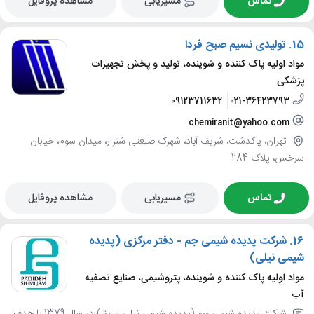
تماس
مسیریابی
مشاهده پروفایل
15.
تولیدی نسیم صبح فردا
مواد اولیه پاک کننده و شوینده، تولید و پخش تجهیزات
پزشکی
09123711632
021-36423793
chemiranit@yahoo.com
تهران، پاکدشت، شریف آباد، شهرک صنعتی شنزار، میدان سوم، خیابان
سرخس، پلاک 284
تماس
مسیریابی
مشاهده پروفایل
16.
شرکت پدیده شیمی جم - دفتر مرکزی (پدیده
شیمی نیلی)
مواد اولیه پاک کننده و شوینده، پتروشیمی، صنایع تصفیه
آب