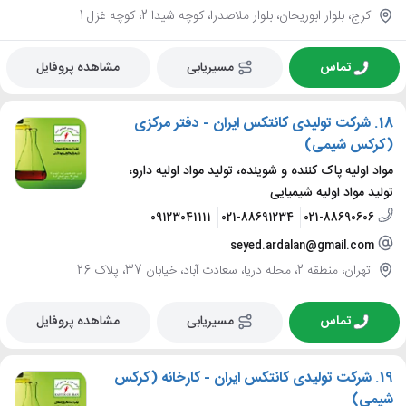
کرج، بلوار ابوریحان، بلوار ملاصدرا، کوچه شیدا 2، کوچه غزل 1
تماس
مسیریابی
مشاهده پروفایل
18.
شرکت تولیدی کانتکس ایران - دفتر مرکزی
(کرکس شیمی)
مواد اولیه پاک کننده و شوینده، تولید مواد اولیه دارو،
تولید مواد اولیه شیمیایی
09123041111
021-88691234
021-88690606
seyed.ardalan@gmail.com
تهران، منطقه 2، محله دریا، سعادت آباد، خیابان 37، پلاک 26
تماس
مسیریابی
مشاهده پروفایل
19.
شرکت تولیدی کانتکس ایران - کارخانه (کرکس
شیمی)