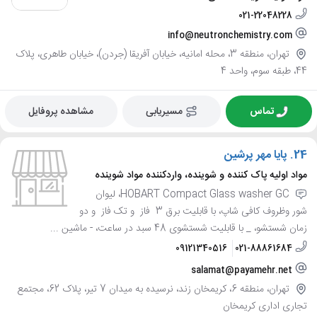
021-22048228
info@neutronchemistry.com
تهران، منطقه 3، محله امانیه، خیابان آفریقا (جردن)، خیابان طاهری، پلاک
44، طبقه سوم، واحد 4
تماس
مسیریابی
مشاهده پروفایل
24.
پایا مهر پرشین
مواد اولیه پاک کننده و شوینده، واردکننده مواد شوینده
HOBART Compact Glass washer GC، لیوان
شور وظروف کافی شاپ، با قابلیت برق 3 فاز و تک فاز و دو
زمان شستشو، _ با قابلیت شستشوی 48 سبد در ساعت، - ماشین ...
09121340516
021-88861684
salamat@payamehr.net
تهران، منطقه 6، کریمخان زند، نرسیده به میدان 7 تیر، پلاک 62، مجتمع
تجاری اداری کریمخان