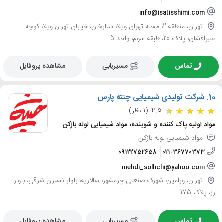
info@isatisshimi.com
تهران، منطقه 2، محله تهران ویلا، ستارخان، خیابان تهران ویلا، کوچه
عنبرافشان، پلاک 20، طبقه سوم، واحد 5
تماس
مسیریابی
مشاهده پروفایل
10.
شرکت تولیدی شیمیایی چنته پارس
4.5
(1 نظر)
مواد اولیه پاک کننده و شوینده، مواد شیمیایی لوله بازکن
مواد شیمیایی لوله بازکن
09122752658
021-36770373
mehdi_solhchi@yahoo.com
تهران، ورامین، شهرک صنعتی چرمشهر، سالاریه، بلوار نسترن شرقی، بلوار
رز، پلاک 175
تماس
مسیریابی
مشاهده پروفایل