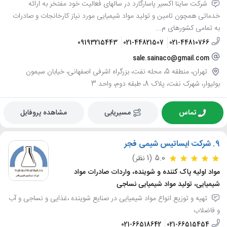
شرکت ساینا اکسیر پاسارگارد در سالهای فعالیت خود مفتخر به ارائه
خدماتی همچون تامین و تولید مواد شیمیایی مورد نیاز کارخانجات و صادرات
به تمامی کشورهای م...
09193215443
021-44821507
021-44810766
sale.sainaco@gmail.com
تهران، منطقه 5، محله نفت، بزرگراه اشرفی اصفهانی، خیابان سیمون
بولیوار، شهرک نفت، پلاک 8، طبقه دوم، واحد 3
تماس
مسیریابی
مشاهده پروفایل
9.
شرکت ایساتیس شیمی فجر
5.0
(1 نظر)
مواد اولیه پاک کننده و شوینده، واردات صادرات مواد
شیمیایی، تولید مواد شیمیایی نساجی
تهیه و توزیع انواع مواد شیمیایی در صنایع شوینده ،غذایی و نساجی و آب
و فاضلاب
021-66518642
021-66515454