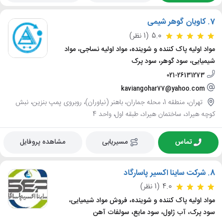
7.
کاویان گوهر شیمی
5.0
(1 نظر)
مواد اولیه پاک کننده و شوینده، مواد اولیه نساجی، مواد
شیمیایی، سود گوهر، سود پرک
021-26131273
kaviangohar77@yahoo.com
تهران، منطقه 1، محله جماران، باهنر (نیاوران)، روبروی پمپ بنزین، نبش
کوچه هیراد، ساختمان هیراد، طبقه اول، واحد 4
تماس
مسیریابی
مشاهده پروفایل
8.
شرکت ساینا اکسیر پاسارگاد
4.0
(1 نظر)
مواد اولیه پاک کننده و شوینده، فروش مواد شیمیایی،
سود پرک، آب ژاول، سود مایع، سولفات آهن