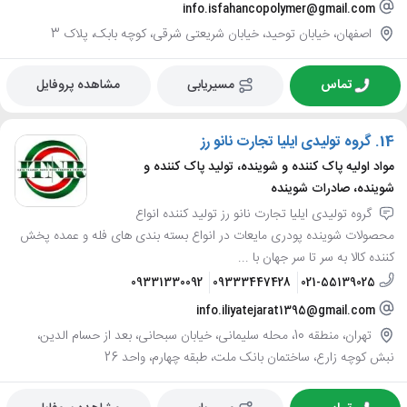
info.isfahancopolymer@gmail.com
اصفهان، خیابان توحید، خیابان شریعتی شرقی، کوچه بابک، پلاک 3
تماس
مسیریابی
مشاهده پروفایل
14.
گروه تولیدی ایلیا تجارت نانو رز
مواد اولیه پاک کننده و شوینده، تولید پاک کننده و
شوینده، صادرات شوینده
گروه تولیدی ایلیا تجارت نانو رز تولید کننده انواع
محصولات شوینده پودری مایعات در انواع بسته بندی های فله و عمده پخش
کننده کالا به سر تا سر جهان با ...
09331330092
09333447428
021-55139025
info.iliyatejarat1395@gmail.com
تهران، منطقه 10، محله سلیمانی، خیابان سبحانی، بعد از حسام الدین،
نبش کوچه زارع، ساختمان بانک ملت، طبقه چهارم، واحد 26