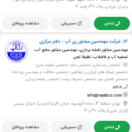
برادران نورانی، پلاک 36، واحد 4
تماس
مسیریابی
مشاهده پروفایل
16.
شرکت مهندسین مشاور ری آب - دفتر مرکزی
مهندسین مشاور نقشه برداری، مهندسین مشاور منابع آب،
تصفیه آب و فاضلاب، تغلیظ لجن
تخصص سدسازی تخصص سازه تخصص مقاوم سازی
تخصص شبکه های آبیاری و زهکشی تخصص حفاظت و مهندسی رودخانه
تخصص فضای سبز تخصص محیط زیست تخصص نقشه برداری
8309
info@rayabco.com
تهران، منطقه 3، محله کاووسیه، خیابان آفریقا (جردن)، خیابان بنیسی
(فرزان غربی)، پلاک 30 و 12
تماس
مسیریابی
مشاهده پروفایل