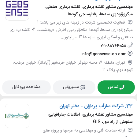
مهندسین مشاور نقشه برداری، نقشه برداری صنعتی،
میکروژئودزی سدها، رفتارسنجی گودها
فعالیت تخصصی شرکت در زمینه های زیر می باشد: 1-
میکروژئودزی سدها، گودها، مناطق زمین لغزش، فرونشست 2- نقشه برداری
صنعتی و اسکن لیزری سازه ها 3- مونیتور...
021-88764058
info@geosense-co.com
تهران، منطقه 7، محله نیلوفر، خیابان خرمشهر (آپادانا)، خیابان مرغاب،
کوچه نهم، پلاک 3
تماس
مسیریابی
مشاهده پروفایل
23.
شرکت سازآب پردازان - دفتر تهران
مهندسین مشاور نقشه برداری، اطلاعات جغرافیایی،
سنجش از راه دور، GIS
ارائه خدمات فنی و مهندسی به طرحها و پروژه های