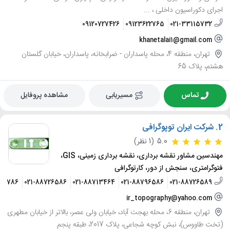
اجرای دکوراسیون داخلی ، ...
09120727426
09123622765
021-33115732
khanetalai1@gmail.com
تهران، منطقه 4، محله پاسداران - ضرابخانه، پاسداران، خیابان گلستان
هشتم، پلاک 65
تماس
مسیریابی
مشاهده پروفایل
2.
شرکت ایران توپوگرافی
5.0
(1 نظر)
مهندسین مشاور نقشه برداری، نقشه برداری زمینی، GIS،
فتوگرامتری، سنجش از دور، کارتوگرافی
710786
021-88726586
021-88713464
021-88796586
021-88726589
ir_topography@yahoo.com
تهران، منطقه 6، محله بهجت آباد، خیابان ولی عصر، بالاتر از خیابان مطهری
(تخت طاووس)، نبش کوچه شجاعی، پلاک 2017، طبقه پنجم