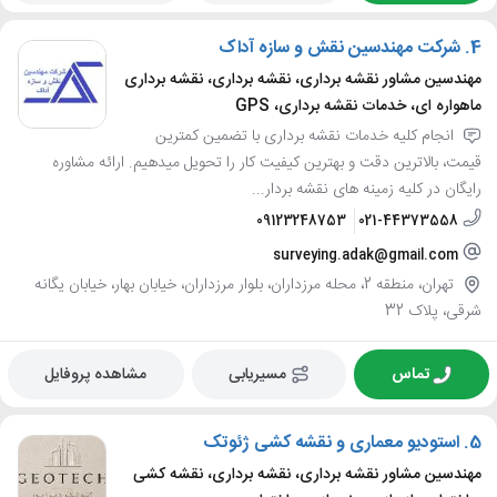
4.
شرکت مهندسین نقش و سازه آداک
مهندسین مشاور نقشه برداری، نقشه برداری، نقشه برداری
ماهواره ای، خدمات نقشه برداری، GPS
انجام کلیه خدمات نقشه برداری با تضمین کمترین
قیمت، بالاترین دقت و بهترین کیفیت کار را تحویل میدهیم. ارائه مشاوره
رایگان در کلیه زمینه های نقشه بردار...
09123248753
021-44373558
surveying.adak@gmail.com
تهران، منطقه 2، محله مرزداران، بلوار مرزداران، خیابان بهار، خیابان یگانه
شرقی، پلاک 32
تماس
مسیریابی
مشاهده پروفایل
5.
استودیو معماری و نقشه کشی ژئوتک
مهندسین مشاور نقشه برداری، نقشه برداری، نقشه کشی