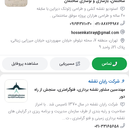
ساختمان، بازسازی و نوسازی ساختمان
استودیو نقشه کشی و طراحی ژئوتک دیزاین با سابقه
20 ساله و طراحی هزاران پروژه موفق ساختمانی .
09194371030
021-88764987
hosseinkatirayi@gmail.com
تهران، منطقه 7، محله نیلوفر، خیابان سهروردی، خیابان میرزایی زینالی،
پلاک 121، واحد 9
تماس
مسیریابی
مشاهده پروفایل
6.
شرکت رایان نقشه
مهندسین مشاور نقشه برداری، فتوگرامتری، سنجش از راه
دور
شرکت رایان نقشه در سال 1370 تاسیس شد . با احراز
صلاحیت و رتبه بندی از طرف سازمان مدیریت و برنامه ریزی در گرایش های
نقشه برداری زمینی و فتو گرامتری ، ت...
021-33165658