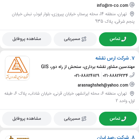
info@rn-co.com
تهران، منطقه 14، محله پرستار، خیابان پیروزی، بلوار ابوذر، نبش خیابان
پنجم شرقی، پلاک 935
تماس
مسیریابی
مشاهده پروفایل
7.
شرکت ارس نقشه
مهندسین مشاور نقشه برداری، سنحش از راه دور، GIS
021-88824829
021-88826234
arasnaghsheh@yahoo.com
تهران، منطقه 6، محله ایرانشهر، خیابان قرنی، خیابان شاداب، پلاک 6، طبقه
اول، واحد 2
تماس
مسیریابی
مشاهده پروفایل
8.
شرکت رصد ایران