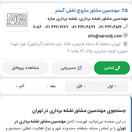
25.
مهندسین مشاور ساروج نقش گستر
مهندسین مشاور نقشه برداری، نقشه برداری سازه
09123392056
021-44207289
021-44204599
021-44204522
info@saroodj.com
تهران، منطقه 5، محله فردوس، فلکه دوم صادقیه (آریاشهر)، بلوار شهدا
جنوبی، کوچه جزایری، پلاک 12، واحد 6
تماس
مسیریابی
مشاهده پروفایل
اول
قبل
بعد
آخر
جستجوی مهندسین مشاور نقشه برداری در تهران
در این صفحه می‌توانید فهرست کامل
مهندسین مشاور نقشه برداری در
تهران
را بر اساس محله، منطقه، محدوده شهر و نوع فعالیت شغلی جستجو و