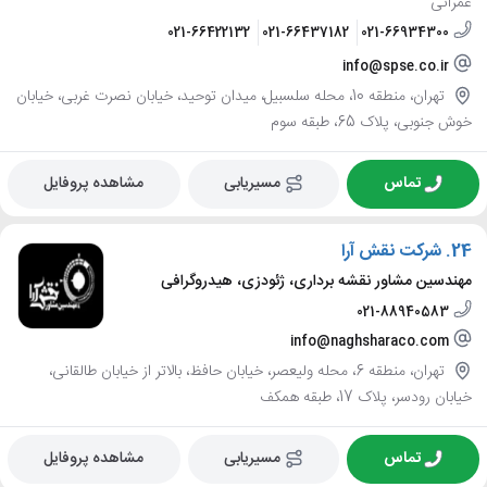
عمرانی
021-66422132
021-66437182
021-66934300
info@spse.co.ir
تهران، منطقه 10، محله سلسبیل، میدان توحید، خیابان نصرت غربی، خیابان
خوش جنوبی، پلاک 65، طبقه سوم
تماس
مسیریابی
مشاهده پروفایل
24.
شرکت نقش آرا
مهندسین مشاور نقشه برداری، ژئودزی، هیدروگرافی
021-88940583
info@naghsharaco.com
تهران، منطقه 6، محله ولیعصر، خیابان حافظ، بالاتر از خیابان طالقانی،
خیابان رودسر، پلاک 17، طبقه همکف
تماس
مسیریابی
مشاهده پروفایل