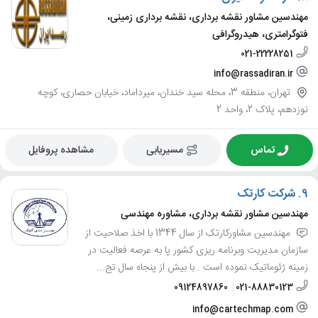
مهندسین مشاور نقشه برداری، نقشه برداری زمینی،
فتوگرامتری، هیدروگرافی
021-22228251
info@rassadiran.ir
تهران، منطقه 3، محله سید خندان، میرداماد، خیابان حصاری، کوچه
نوزدهم، پلاک 2، واحد 2
تماس
مسیریابی
مشاهده پروفایل
9.
شرکت کارتک
مهندسین مشاور نقشه برداری، مشاوره مهندسی
مهندسین مشاورکارتک از سال 1344 با اخذ صلاحیت از
سازمان مدیریت وبرنامه ریزی کشور پا به عرصه فعالیت در
زمینه ژئوماتیک نموده است . با بیش از پنجاه سال تج...
09124897860
021-88830123
info@cartechmap.com