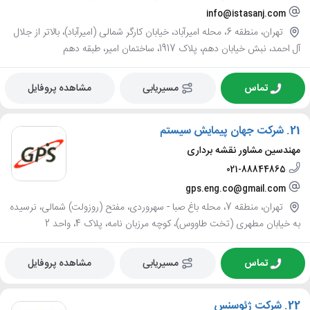
info@istasanj.com
تهران، منطقه 6، محله امیرآباد، خیابان کارگر شمالی (امیرآباد)، بالاتر از جلال
آل احمد، نبش خیابان دهم، پلاک 1917، ساختمان امیر، طبقه دهم
تماس
مسیریابی
مشاهده پروفایل
21.
شرکت جهان پیمایش سیستم
مهندسین مشاور نقشه برداری
021-88844865
gps.eng.co@gmail.com
تهران، منطقه 7، محله باغ صبا - سهروردی، مفتح (روزولت) شمالی، نرسیده
به خیابان مطهری (تخت طاووس)، کوچه مرزبان نامه، پلاک 4، واحد 2
تماس
مسیریابی
مشاهده پروفایل
22.
شرکت ژئوسنس