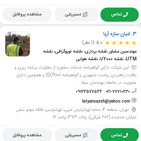
تماس
مسیریابی
مشاهده پروفایل
3.
لتیان سازه آریا
5.0
(1 نظر)
مهندسین مشاور نقشه برداری، نقشه توپوگرافی، نقشه
UTM، نقشه 1/2000، نقشه هوایی
این شرکت دارای گواهینامه خدمات مشاوره از معاونت برنامه ریزی و
نظارت راهبردی ریاست جمهوری و گواهینامه ISO9001 و همچنین دارای
عضویت در جامعه مهندسان مشا...
09123577536
021-77710230
latyansazeh@yahoo.com
تهران، منطقه 4، محله تهرانپارس غربی، تهرانپارس، فلکه سوم، نبش
خیابان خدابنده (202 شرقی)، پلاک 373، واحد 12
تماس
مسیریابی
مشاهده پروفایل