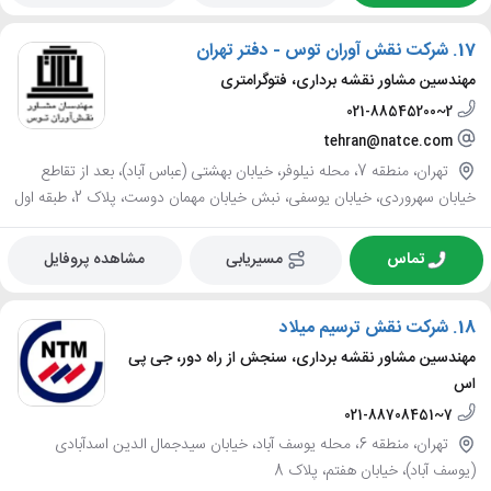
17.
شرکت نقش آوران توس - دفتر تهران
مهندسین مشاور نقشه برداری، فتوگرامتری
021-88545200~2
tehran@natce.com
تهران، منطقه 7، محله نیلوفر، خیابان بهشتی (عباس آباد)، بعد از تقاطع
خیابان سهروردی، خیابان یوسفی، نبش خیابان مهمان دوست، پلاک 2، طبقه اول
تماس
مسیریابی
مشاهده پروفایل
18.
شرکت نقش ترسیم میلاد
مهندسین مشاور نقشه برداری، سنجش از راه دور، جی پی
اس
021-88708451~7
تهران، منطقه 6، محله یوسف آباد، خیابان سیدجمال الدین اسدآبادی
(یوسف آباد)، خیابان هفتم، پلاک 8