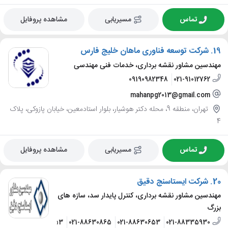
تماس
مسیریابی
مشاهده پروفایل
19.
شرکت توسعه فناوری ماهان خلیج فارس
مهندسین مشاور نقشه برداری، خدمات فنی مهندسی
09190982348
021-91012762
mahanpg2013@gmail.com
تهران، منطقه 9، محله دکتر هوشیار، بلوار استادمعین، خیابان پازوکی، پلاک
4
تماس
مسیریابی
مشاهده پروفایل
20.
شرکت ایستاسنج دقیق
مهندسین مشاور نقشه برداری، کنترل پایدار سد، سازه های
بزرگ
021-88336953
021-88630865
021-88630653
021-88335930