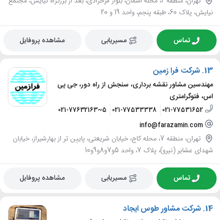
تهران، منطقه 2، محله آسمان، بلوار فرحزادی، بعد از بزرگراه نیایش، مجتمع
نیایش، پلاک 60، طبقه پنجم، واحد 19 و 20
تماس
مسیریابی
مشاهده پروفایل
13.
شرکت فرا زمین
مهندسین مشاور نقشه برداری، سنجش از راه دور، جی پی
اس، فتوگرامتری
021-77632163~5
021-77533338
021-77531652
info@farazamin.com
تهران، منطقه 7، محله کاج، خیابان شریعتی، پایین تر از بهارشیراز، خیابان
شهدای عشایر (نیرو)، پلاک 7، واحد 5و7و8و9و10
تماس
مسیریابی
مشاهده پروفایل
14.
شرکت مشاور طوس ایجاد