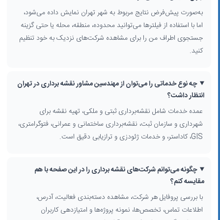
نقشه‌برداری ساختمانی و عمرانی برای پروژه‌های ساخت‌وساز و راه‌سازی
به‌صورت پیش‌فرض نتایج مربوط به شهر تهران نمایش داده می‌شود،
خدمات فتوگرامتری هوایی با پهپاد و تصاویر ماهواره‌ای
اما با استفاده از فیلترها می‌توانید محدوده، منطقه، محله یا حتی گزینه
ژئودزی، ترازیابی دقیق و کنترل نشست سازه‌ها
جستجوی اطراف من را برای مشاهده شرکت‌های نزدیک به خود تنظیم
در پروفایل هر کسب‌وکار، می‌توانید جزئیات بیشتری درباره نمونه پروژه‌ها،
کنید.
تخصص‌های خاص هر شرکت و حوزه‌های تحت پوشش در تهران و حومه
مشاهده کنید.
چه نوع خدماتی را می‌توان از مهندسین مشاور نقشه برداری در تهران
قیمت خدمات نقشه برداری در تهران و مقایسه شرکت‌ها
انتظار داشت؟
قیمت نقشه برداری در تهران
معمولاً بر اساس نوع پروژه، متراژ ملک، دقت
مورد نیاز، و استفاده از تکنولوژی‌های پیشرفته تعیین می‌شود. در این صفحه
عمده خدمات شامل نقشه‌برداری ثبتی و ملکی، تهیه نقشه برای
امکان مقایسه کلی شرکت‌ها از نظر نوع خدمات، تخصص‌ها و امتیازدهی
شهرداری و سازمان ثبت، نقشه‌برداری ساختمانی و عمرانی، فتوگرامتری،
کاربران وجود دارد تا بتوانید متناسب با بودجه و سطح کیفیت مدنظر، بهترین
GIS، کاداستر، و خدمات ژئودزی و ترازیابی دقیق است.
مهندسین مشاور نقشه برداری در تهران
را انتخاب کنید. برای پروژه‌های ملکی
و ثبتی، توجه به تجربه شرکت در تعامل با شهرداری، سازمان ثبت و مراجع
ذی‌ربط می‌تواند روند کار شما را سریع‌تر و کم‌ریسک‌تر کند.
چگونه می‌توانم شرکت‌های نقشه برداری را در این صفحه با هم
مقایسه کنم؟
با بررسی پروفایل هر شرکت، مشاهده دسته‌بندی فعالیت، آدرس،
اطلاعات تماس، تخصص‌ها، نمونه پروژه‌ها و امتیازدهی کاربران