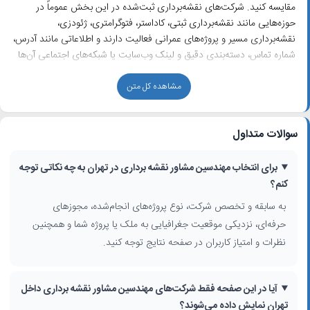
مقایسه کنید. شرکت‌های نقشه‌برداری ثبت‌شده در این بخش عموماً در
حوزه‌هایی مانند نقشه‌برداری ثبتی، کاداستر، فتوگرامتری، ژئودزی،
نقشه‌برداری مسیر و پروژه‌های عمرانی فعالیت دارند و اطلاعاتی مانند آدرس،
شماره تماس، دسته‌بندی دقیق و لینک وب‌سایت یا شبکه‌های اجتماعی آن‌ها
در دسترس است.
مشاهده کل متن
چگونه بهترین شرکت نقشه برداری تهران را انتخاب کنیم؟
برای انتخاب مناسب‌ترین
شرکت نقشه برداری تهران
بهتر است چند مورد را با
سوالات متداول
هم مقایسه کنید: سابقه فعالیت و تجربه تیم مهندسی، نوع پروژه‌های
انجام‌شده (مسکونی، تجاری، صنعتی، زیرساختی)، مجوزها و پروانه‌های
حرفه‌ای، و نظرات یا امتیاز کاربران. در صفحه نتایج، می‌توانید با استفاده از
برای انتخاب مهندسین مشاور نقشه برداری در تهران به چه نکاتی توجه
فیلترهای استان، شهر، منطقه، محله و حتی گزینه «جستجوی اطراف من»،
کنم؟
نزدیک‌ترین
مشاور نقشه برداری
به موقعیت جغرافیایی خود را پیدا کنید.
به سابقه و تخصص شرکت، نوع پروژه‌های انجام‌شده، مجوزهای
حرفه‌ای، نزدیکی موقعیت جغرافیایی به ملک یا پروژه شما و همچنین
خدمات متداول مهندسین مشاور نقشه برداری در تهران
نظرات و امتیاز کاربران در صفحه نتایج توجه کنید.
شرکت‌های ثبت‌شده در این دسته، طیف متنوعی از
خدمات تخصصی نقشه
برداری
را ارائه می‌دهند که بسته به نیاز شما می‌تواند شامل موارد زیر باشد:
آیا در این صفحه فقط شرکت‌های مهندسین مشاور نقشه برداری داخل
نقشه‌برداری ثبتی و تهیه نقشه برای امور ثبتی، شهرداری و دفاتر اسناد رسمی
تهران نمایش داده می‌شوند؟
طراحی و تهیه نقشه‌های توپوگرافی، GIS و نقشه‌های کاداستر شهری