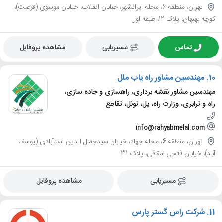
تهران، منطقه 6، محله ایرانشهر، خیابان انقلاب، خیابان موسوی (فرصت)،
کوچه بهبهان، پلاک 12، طبقه اول
تماس
مسیریابی
مشاهده پروفایل
10.
مهندسین مشاور راه یاب ملل
مهندسین مشاور نقشه برداری، راهسازی و جاده سازی،
راه و ترابری، وزارت راه، پل، تونل، تقاطع
info@rahyabmelal.com
تهران، منطقه 6، محله جهاد، خیابان سیدجمال الدین اسدآبادی (یوسف
آباد)، خیابان فتحی شقاقی، پلاک 31
مسیریابی
مشاهده پروفایل
11.
شرکت راس گستر پارس