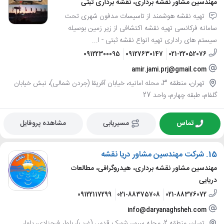
مهندسین مشاور نقشه برداری، نقشه برداری ثبتی
تهیه نقشه هوشمند از تاسیسات مدفون شهری تحت
سامانه فرکانسی تهیه نقشه اکتشافی از زیر زمین بوسیله
سیستم های راداری تهیه انواع نقشه ثبتی - ا...
09122300095
09127630147
021-22052076
amir.jami.prj@gmail.com
تهران، منطقه 3، محله امانیه، خیابان آفریقا (جردن شمالی)، نبش خیابان
گلفام، طبقه چهارم، واحد 27
تماس
مسیریابی
مشاهده پروفایل
15.
شرکت مهندسین مشاور دریا نقشه
مهندسین مشاور نقشه برداری، هیدروگرافی، مطالعات
دریایی
09122117299
021-88375708
021-88376072
info@daryanaghsheh.com
تهران، منطقه 2، محله سپهر، شهرک قدس (غرب)، بلوار فرحزادی، بلوار