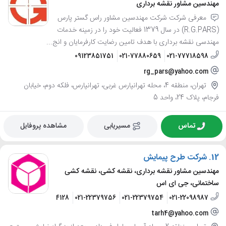
مهندسین مشاور نقشه برداری
معرفی شرکت شرکت مهندسین مشاور راس گستر پارس
(R.G.PARS) در سال 1379 فعالیت خود را در زمینه خدمات
مهندسی نقشه برداری با هدف تامین رضایت کارفرمایان و انج...
09123851751
021-77880659
021-77718598
rg_pars@yahoo.com
تهران، منطقه 4، محله تهرانپارس غربی، تهرانپارس، فلکه دوم، خیابان
فرجام، پلاک 24، واحد 5
تماس
مسیریابی
مشاهده پروفایل
12.
شرکت طرح پیمایش
مهندسین مشاور نقشه برداری، نقشه کشی، نقشه کشی
ساختمانی، جی ای اس
23012837
09123144128
021-22379756
021-22379754
021-22098987
tarh4@yahoo.com