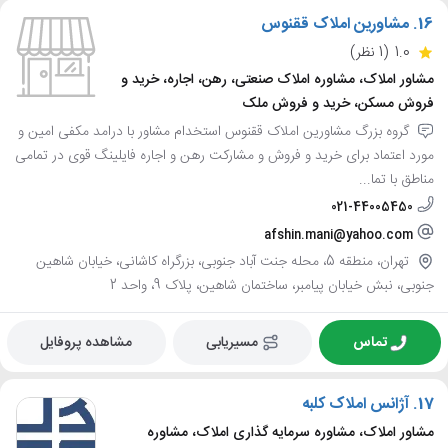
16.
مشاورین املاک ققنوس
1.0
(1 نظر)
مشاور املاک، مشاوره املاک صنعتی، رهن، اجاره، خرید و
فروش مسکن، خرید و فروش ملک
گروه بزرگ مشاورین املاک ققنوس استخدام مشاور با درامد مکفی امین و
مورد اعتماد برای خرید و فروش و مشارکت رهن و اجاره فایلینگ قوی در تمامی
مناطق با تما...
021-44005450
afshin.mani@yahoo.com
تهران، منطقه 5، محله جنت آباد جنوبی، بزرگراه کاشانی، خیابان شاهین
جنوبی، نبش خیابان پیامبر، ساختمان شاهین، پلاک 9، واحد 2
تماس
مسیریابی
مشاهده پروفایل
17.
آژانس املاک کلبه
مشاور املاک، مشاوره سرمایه گذاری املاک، مشاوره