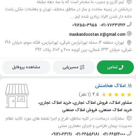
تیم کاری و مجرب ما مفتخر است که با سه دهه سابقه
درخشان در زمینه ساخت و ساز در مناطق مختلف تهران و معاملات ملکی باعث
خانه دار شدن افراد زیادی شده ایم....
09125503955
021-77331426
maskandoostan.ir@gmail.com
تهران، منطقه 4، محله تهرانپارس شرقی، تهرانپارس، فلکه سوم، خیابان 196
شرقی، خیابان 133 شمالی، بین کوچه 200 و 202، پلاک 292
تماس
مسیریابی
مشاهده پروفایل
11.
املاک هخامنش
4.5
(1 نظر)
مشاور املاک، فروش املاک تجاری، خرید املاک تجاری،
خرید املاک صنعتی، فروش املاک صنعتی
مشارکت درساخت در کلیه مناطق، طرح و اجرا نقشه های مورد تائید نظام
مدیریت پیمان طراحی و اجرای معماری سنتی
09121063191
021-66556181
021-66522000