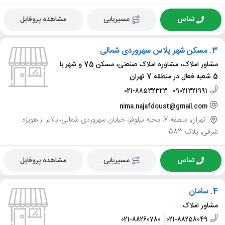
تماس
مسیریابی
مشاهده پروفایل
3.
مسکن شهر پلاس سهروردی شمالی
مشاور املاک، مشاوره املاک صنعتی، مسکن 75 و شهر با
5 شعبه فعال در منطقه 7 تهران
021-88532323
09021321991
nima.najafdoust@gmail.com
تهران، منطقه 7، محله نیلوفر، خیابان سهروردی شمالی، بالاتر از هویزه
شرقی، پلاک 583
تماس
مسیریابی
مشاهده پروفایل
4.
سامان
مشاور املاک
021-88260780
021-88258049