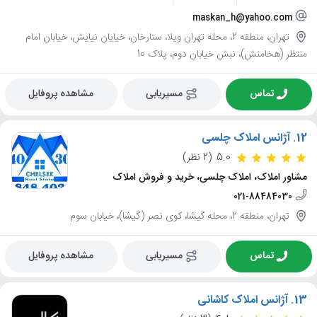
maskan_h@yahoo.com
تهران، منطقه 2، محله تهران ویلا، ستارخان، خیایان نیایش، خیابان امام
منتظر (هخامنش)، نبش خیابان دوم، پلاک 10
تماس
مسیریابی
مشاهده پروفایل
12.
آژانس املاک چلسی
5.0
(2 نظر)
مشاور املاک، املاک چلسی، خرید و فروش املاک
021-88484030
تهران، منطقه 2، محله گیشا، کوی نصر (گیشا)، خیابان سوم
تماس
مسیریابی
مشاهده پروفایل
13.
آژانس املاک کاشانی