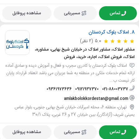
تماس
مسیریابی
مشاهده پروفایل
8.
املاک بلوک کردستان
5.0
(2 نظر)
مشاور املاک، مشاور املاک در خیابان شیخ بهایی، مشاوره،
املاک، فروش املاک، اجاره، خرید، فروش
املاک بلوک کردستان با کادری مجرب و فعال و آموزش دیده و صادق آماده
ارائه تمام خدمات ملکی در منطقه به شما عزیزان می باشد انعقاد قرارداد پایان
کار نیست ب...
09361973636
09121937370
021-88003737
amlakbolokkordestan@gmail.com
تهران، منطقه 6، محله امیرآباد، خیابان شیخ بهایی جنوبی، بلوار عباس
یمینی شریف (آزادگان)، بین خیابان 27 و 26 غربی، پلاک 30/1
تماس
مسیریابی
مشاهده پروفایل