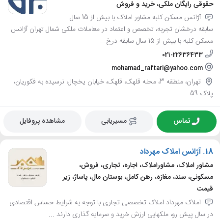
حقوقی رایگان ملکی، خرید و فروش
آژانس مسکن کلبه مشاور املاک با بیش از 15 سال
سابقه درخشان تجربه، تخصص و اعتماد در معاملات ملکی شمال تهران آژانس
مسکن کلبه با بیش از 15 سال سابقه درخ...
021-22636433
mohamad_raftari@yahoo.com
تهران، منطقه 3، محله قلهک، قلهک، خیابان یخچال، نرسیده به فکوریان،
پلاک 59
تماس
مسیریابی
مشاهده پروفایل
18.
آژانس املاک مهرداد
مشاور املاک، مشاوراملاک، اجاره، تجاری، فروش،
مسکونی، سند، مغازه، رهن کامل، بوستان مال، پاساژ، زیر
قیمت
املاک مهرداد املاک تخصصی تجاری با توجه به شرایط حساس اقتصادی
در سال پیش رو، ملکهایی ارزش خرید و سرمایه گذاری دارند ...