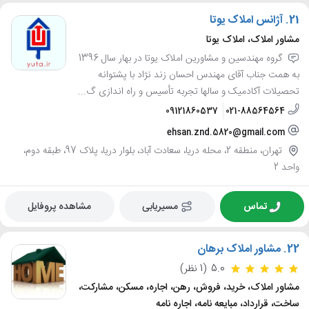
21.
آژانس املاک یوتا
مشاور املاک، املاک یوتا
گروه مهندسین و مشاورین املاک یوتا در بهار سال 1396
به همت جناب آقای مهندس احسان زند نژاد با پشتوانه
تحصیلات آکادمیک و سالها تجربه تأسیس و راه اندازی گ...
09121860537
021-88564564
ehsan.znd.5820@gmail.com
تهران، منطقه 2، محله دریا، سعادت آباد، بلوار دریا، پلاک 97، طبقه دوم،
واحد 2
تماس
مسیریابی
مشاهده پروفایل
22.
مشاور املاک برهان
5.0
(1 نظر)
مشاور املاک، خرید، فروش، رهن، اجاره، مسکن، مشارکت،
ساخت، قرارداد، مبایعه نامه، اجاره نامه