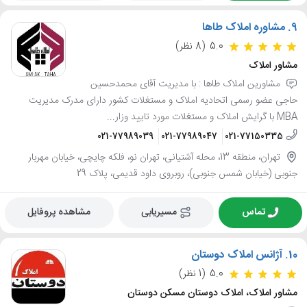
9.
مشاوره املاک طاها
5.0
(8 نظر)
مشاور املاک
مشاورین املاک طاها : با مدیریت آقای محمدحسین
حاجی عضو رسمی اتحادیه املاک و مستغلات کشور دارای مدرک مدیریت
MBA با گرایش املاک و مستغلات مورد تایید وزار...
021-77989039
021-77989047
021-77150335
تهران، منطقه 13، محله آشتیانی، تهران نو، فلکه چایچی، خیابان مهربار
جنوبی (خیابان شمس جنوبی)، روبروی داود قدیمی، پلاک 29
تماس
مسیریابی
مشاهده پروفایل
10.
آژانس املاک دوستان
5.0
(1 نظر)
مشاور املاک، املاک دوستان مسکن دوستان