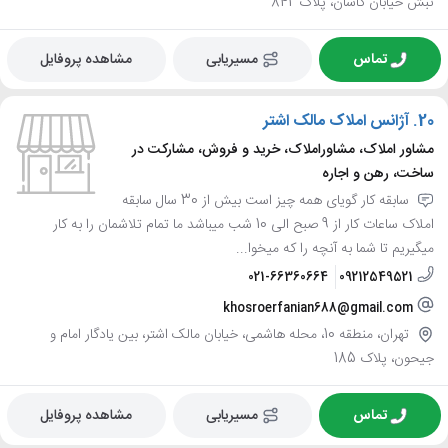
نبش خیابان کاشان، پلاک 842
تماس
مسیریابی
مشاهده پروفایل
20.
آژانس املاک مالک اشتر
مشاور املاک، مشاوراملاک، خرید و فروش، مشارکت در
ساخت، رهن و اجاره
سابقه کار گویای همه چیز است بیش از 30 سال سابقه
املاک ساعات کار از 9 صبح الی 10 شب میباشد ما تمام تلاشمان را به کار
میگیریم تا شما به آنچه را که میخوا...
021-66360664
09212549521
khosroerfanian688@gmail.com
تهران، منطقه 10، محله هاشمی، خیابان مالک اشتر، بین یادگار امام و
جیحون، پلاک 185
تماس
مسیریابی
مشاهده پروفایل