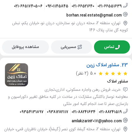
021-66517405~6
09201145845
021-66521640
021-66551639
borhan.real.estate@gmail.com
تهران، منطقه 2، محله دریان نو، ستارخان، دریان نو، خیابان یکم، نبش
کوچه گل عذار، پلاک 146
تماس
مسیریابی
مشاهده پروفایل
23.
مشاور املاک زرین
5.0
(2 نظر)
مشاور املاک
خرید، فروش رهن واجاره مسکونی، اداری،تجاری
معاوضه نوساز باکلنگی مشارکت در ساخت در کلیه مناطق تغییر دکوراسیون و
بازسازی صفر تا صد انجام کلیه امور ملکی
09354131897
09381282117
021-88241634
021-88241519
amlakzarin2017@yahoo.com
تهران، منطقه 2، محله گیشا، کوی نصر (گیشا)، خیابان ناظریان قمی، خیابان