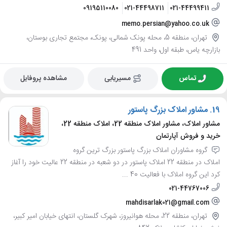
09195110080
021-44498711
021-44499411
memo.persian@yahoo.co.uk
تهران، منطقه 5، محله پونک شمالی، پونک، مجتمع تجاری بوستان،
بازارچه یاس، طبقه اول، واحد 491
تماس
مسیریابی
مشاهده پروفایل
19.
مشاور املاک بزرگ پاستور
مشاور املاک، مشاور املاک منطقه 22، املاک منطقه 22،
خرید و فروش آپارتمان
گروه مشاوران املاک بزرگ پاستور بزرگ ترین گروه
املاک در منطقه 22 املاک پاستور در دو شعبه در منطقه 22 عالیت خود را آغاز
کرد این گروه املاک با فعالیت 40 ...
021-44767006
mahdisarlak021@gmail.com
تهران، منطقه 22، محله هوانیروز، شهرک گلستان، انتهای خیابان امیر کبیر،