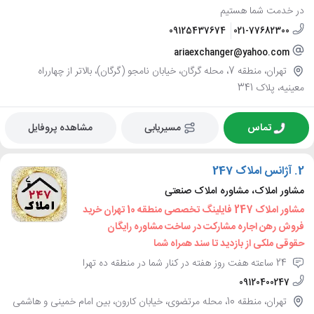
در خدمت شما هستیم
09125437674
021-77682300
ariaexchanger@yahoo.com
تهران، منطقه 7، محله گرگان، خیابان نامجو (گرگان)، بالاتر از چهارراه
معینیه، پلاک 341
تماس
مسیریابی
مشاهده پروفایل
2.
آژانس املاک 247
مشاور املاک، مشاوره املاک صنعتی
مشاور املاک 247 فایلینگ تخصصی منطقه 10 تهران خرید
فروش رهن اجاره مشارکت در ساخت مشاوره رایگان
حقوقی ملکی از بازدید تا سند همراه شما
24 ساعته هفت روز هفته در کنار شما در منطقه ده تهرا
09120400247
تهران، منطقه 10، محله مرتضوی، خیابان کارون، بین امام خمینی و هاشمی