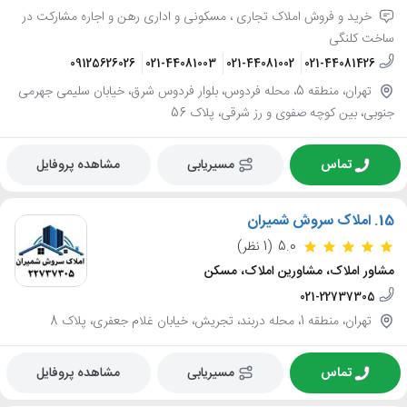
خرید و فروش املاک تجاری ، مسکونی و اداری رهن و اجاره مشارکت در
ساخت کلنگی
09125626026
021-44081003
021-44081002
021-44081426
تهران، منطقه 5، محله فردوس، بلوار فردوس شرق، خیابان سلیمی جهرمی
جنوبی، بین کوچه صفوی و رز شرقی، پلاک 56
تماس
مسیریابی
مشاهده پروفایل
15.
املاک سروش شمیران
5.0
(1 نظر)
مشاور املاک، مشاورین املاک، مسکن
021-22737305
تهران، منطقه 1، محله دربند، تجریش، خیابان غلام جعفری، پلاک 8
تماس
مسیریابی
مشاهده پروفایل