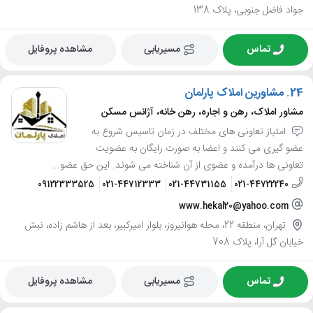
جواد فاضل جنوبی، پلاک 138
تماس
مسیریابی
مشاهده پروفایل
24.
مشاورین املاک پارلمان
مشاور املاک، رهن و اجاره، رهن خانه، آژانس مسکن
امتیاز تعاونی های مختلف در زمان تاسیس شروع به
عضو گیری می کنند و اعضا به صورت رایگان به عضویت
تعاونی ها درآمده و عضوی از آن شناخته می شوند. این حق عضو...
09122333525
021-44712333
021-44731155
021-44722240
www.hekal20@yahoo.com
تهران، منطقه 22، محله هوانیروز، بلوار امیرکبیر، بعد از هاشم زاده، نبش
خیابان گل آرا، پلاک 708
تماس
مسیریابی
مشاهده پروفایل