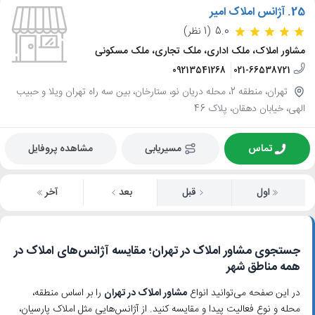
25.
آژانس املاک امیر
5.0
(1 نظر)
مشاور املاک، ملک اداری، ملک تجاری، ملک مسکونی
09213541268
021-66538721
تهران، منطقه 2، محله دریان نو، ستارخان، بین سه راه تهران ویلا و حبیب
الهی، خیابان دهقان، پلاک 46
تماس
مسیریابی
مشاهده پروفایل
اول
قبل
بعد
آخر
جستجوی مشاور املاک در تهران؛ مقایسه آژانس‌های املاک در
همه مناطق شهر
در این صفحه می‌توانید انواع
مشاور املاک در تهران
را بر اساس منطقه،
محله و نوع فعالیت پیدا و مقایسه کنید. از آژانس‌هایی مثل املاک پارسیان،