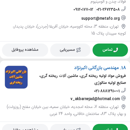
فولاد، چدن و آلومینیوم
09120177012
021-26723508
support@metafo.org
تهران، منطقه 3، محله کاووسیه، خیابان آفریقا (جردن)، خیابان پدیدار،
کوچه سپیدار، پلاک 15
تماس
مسیریابی
مشاهده پروفایل
18.
مهندسی بازرگانی اکبرنژاد
فروش مواد اولیه ریخته گری، ماشین آلات ریخته گری،
صنایع اولیه متالوژی
021-88812910~1
v_akbarnejad@hotmail.com
تهران، منطقه 7، محله امجدیه، خیابان سمیه، بین خیابان مفتح (روزولت)
و بهار، پلاک 83، ساختمان خاقانی، واحد 24 غربی