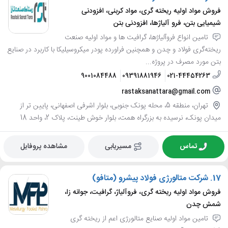
فروش مواد اولیه ریخته گری، مواد کربنی، افزودنی
شیمیایی بتن، فرو آلیاژها، افزودنی بتن
تامین انواع فروآلیاژها، گرافیت ها و مواد اولیه صنعت
ریخته‌گری فولاد و چدن و همچنین فراورده‌ پودر میکروسیلیکا با کاربرد در صنایع
بتن مورد مصرف در پروژه...
9001084488
09391881946
021-44454263
rastaksanattara@gmail.com
تهران، منطقه 5، محله پونک جنوبی، بلوار اشرفی اصفهانی، پایین تر از
میدان پونک، نرسیده به بزرگراه همت، بلوار خوش طینت، پلاک 2، واحد 18
تماس
مسیریابی
مشاهده پروفایل
17.
شرکت متالورژی فولاد پیشرو (متافو)
فروش مواد اولیه ریخته گری، فروآلیاژ، گرافیت، جوانه زا،
شمش چدن
تامین مواد اولیه صنایع متالورژی اعم از ریخته گری