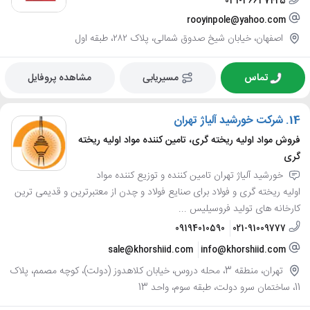
031-36637425
rooyinpole@yahoo.com
اصفهان، خیابان شیخ صدوق شمالی، پلاک ۲۸۲، طبقه اول
تماس
مسیریابی
مشاهده پروفایل
14.
شرکت خورشید آلیاژ تهران
فروش مواد اولیه ریخته گری، تامین کننده مواد اولیه ریخته
گری
خورشید آلیاژ تهران تامین کننده و توزیع کننده مواد
اولیه ریخته گری و فولاد برای صنایع فولاد و چدن از معتبرترین و قدیمی ترین
کارخانه های تولید فروسیلیس ...
09194010590
021-91009777
sale@khorshiid.com
info@khorshiid.com
تهران، منطقه 3، محله دروس، خیابان کلاهدوز (دولت)، کوچه مصمم، پلاک
11، ساختمان سرو دولت، طبقه سوم، واحد 13