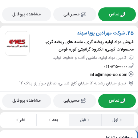
تماس
مسیریابی
مشاهده پروفایل
25.
شرکت مهرآذین پویا سهند
فروش مواد اولیه ریخته گری، ماسه های ریخته گری،
محصولات کربنی، الکترود گرافیتی کوره قوس
تامین مواد اولیه، ماشین آلات و خطوط تولید
041-82500000
info@maps-co.com
تبریز، خیابان رشدیه 2، خیابان کاج شمالی، تقاطع بلوار رز، پلاک 12
تماس
مسیریابی
مشاهده پروفایل
اول
قبل
بعد
آخر