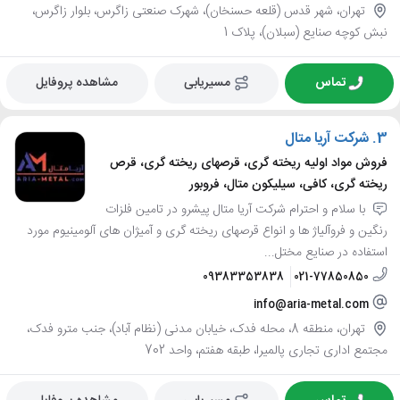
تهران، شهر قدس (قلعه حسنخان)، شهرک صنعتی زاگرس، بلوار زاگرس،
نبش کوچه صنایع (سبلان)، پلاک 1
تماس
مسیریابی
مشاهده پروفایل
3.
شرکت آریا متال
فروش مواد اولیه ریخته گری، قرصهای ریخته گری، قرص
ریخته گری، کافی، سیلیکون متال، فروبور
با سلام و احترام شرکت آریا متال پیشرو در تامین فلزات
رنگین و فروآلیاژ ها و انواع قرصهای ریخته گری و آمیژان های آلومینیوم مورد
استفاده در صنایع مختل...
09383353838
021-77850850
info@aria-metal.com
تهران، منطقه 8، محله فدک، خیابان مدنی (نظام آباد)، جنب مترو فدک،
مجتمع اداری تجاری پالمیرا، طبقه هفتم، واحد 702