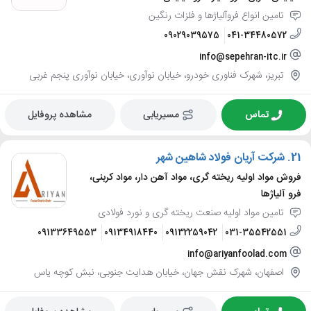
تامین انواع فروآلیاژها و فلزات رنگین
09029039575
041-34480572
info@sepehran-itc.ir
تبریز، شهرک فناوری خودرو، خیابان نوآوری، خیابان نوآوری پنجم غربی
تماس
مسیریابی
مشاهده پروفایل
21.
شرکت آریان فولاد شاهین شهر
فروش مواد اولیه ریخته گری، مواد آهن دار، مواد کربنی،
فرو آلیاژها
تامین مواد اولیه صنعت ریخته گری و نورد فولادی
09133649553
09134918440
09132259042
031-35542551
info@ariyanfoolad.com
اصفهان، شهرک نقش جهان، خیابان هدایت جنوبی، نبش کوچه یاس