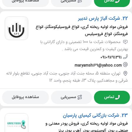
تماس
مسیریابی
مشاهده پروفایل
22.
شرکت آلیاژ پارس تدبیر
فروش مواد اولیه ریخته گری، انواع فروسیلیکومنگنز، انواع
فرومنگنز، انواع فروسیلیس
محصولات شرکت ما 100 تضمینی و دارای گارانتی با
بهترین کیفیت و کمترین قیمت می باشد .
09109791391
maryamsh169@yahoo.com
تهران، منطقه 5، محله جنت آباد جنوبی، جنت آباد جنوبی، تقاطع بلوار لاله
شرقی و مجاهدکبیر، پلاک 13، طبقه پنجم، واحد 12
تماس
مسیریابی
مشاهده پروفایل
23.
شرکت بازرگانی کیمیای پارسیان
فروش مواد اولیه ریخته گری، فروش پودر معدنی و
صنعتی، پودر آلومینیوم، پودر آهن، پودر برنز