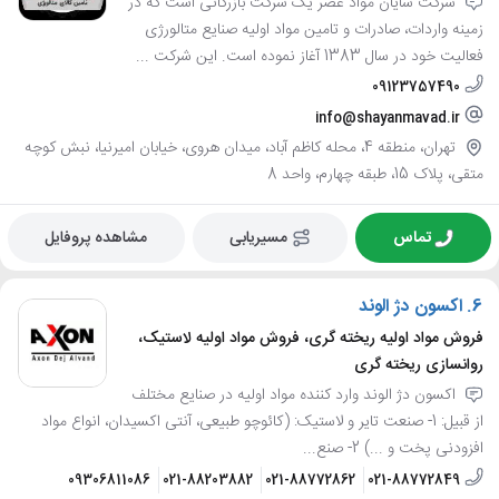
شرکت شایان مواد عصر یک شرکت بازرگانی است که در
زمینه واردات، صادرات و تامین مواد اولیه صنایع متالورژی
فعالیت خود در سال 1383 آغاز نموده است. این شرکت ...
09123757490
info@shayanmavad.ir
تهران، منطقه 4، محله کاظم آباد، میدان هروی، خیابان امیرنیا، نبش کوچه
متقی، پلاک 15، طبقه چهارم، واحد 8
تماس
مسیریابی
مشاهده پروفایل
6.
اکسون دژ الوند
فروش مواد اولیه ریخته گری، فروش مواد اولیه لاستیک،
روانسازی ریخته گری
اکسون دژ الوند وارد کننده مواد اولیه در صنایع مختلف
از قبیل: 1- صنعت تایر و لاستیک: (کائوچو طبیعی، آنتی اکسیدان، انواع مواد
افزودنی پخت و ...) 2- صنع...
09306811086
021-88203882
021-88772862
021-88772849