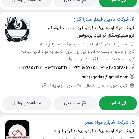
تماس
مسیریابی
مشاهده پروفایل
4.
شرکت تامین فیدار صدرا گداز
فروش مواد اولیه ریخته گری، فروسیلیس، فرومنگنز،
فروسیلیکومنگنز، گرافیت پرسولفور
مجموعه صدرا گداز با توجه به پیشرفت صنایع ریخته
گری و صنایع وابسته به آن و نیاز روز افزون کشور به مواد اولیه ریخته
گری،نسبت به تامین با کیفیت ترین مواد...
09219857202
09032753179
09219857659
041-36552864
sadragodaz@gmail.com
تبریز، شهرک رجایی شمالی، 20 متری سوم، پلاک 7F
تماس
مسیریابی
مشاهده پروفایل
5.
شرکت شایان مواد عصر
فروش مواد اولیه ریخته گری، ریخته گری فلزات