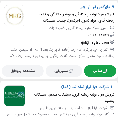
9.
بازرگانی ام. آر. جی
فروش مواد اولیه ریخته گری، بوته ریخته گری، قالب
ریخته گری، مواد نسوز، آجرنسوز، چسب سیلیکات
تامین مواد اولیه ریخته گری و ذوب فلزات
09128448569
majid@mrgtrd.com
تهران، ری، بزرگراه امام رضا (جاده خاوران)، بعد از سه راه سیمان، جنب
پدافند شهید ستاری، مرکز تجارت فلزات رنگین ایران، کوچه پنجم، پلاک 87
تماس
مسیریابی
مشاهده پروفایل
10.
شرکت فرا آلیاژ نماد آسا (فانا)
فروش مواد اولیه ریخته گری، سیلیکات سدیم، سیلیکات
پتاسیم
شرکت فرا آلیاژ نماد آسا، یکی از معتبرترین تأمین
کنندگان مواد اولیه ریخته گری در کشور است. محصولات ما شامل فرو سیلیس،