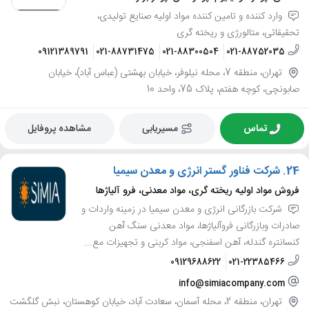
وارد کننده و تامین کننده مواد اولیه صنایع تولیدی،
تحقیقاتی، متالورژی و ریخته گری
09121389791
021-88731475
021-88300504
021-88752035
تهران، منطقه 7، محله نیلوفر، خیابان بهشتی (عباس آباد)، خیابان
صابونچی، کوچه هفتم، پلاک 75، واحد 10
تماس
مسیریابی
مشاهده پروفایل
24.
شرکت فناور گستر انرژی و معدن سیمیا
فروش مواد اولیه ریخته گری، مواد معدنی، فرو آلیاژها
شرکت بازرگانی انرژی و معدن سیمیا در زمینه واردات و
صادرات وبازرگانی فروآلیاژها، مواد معدنی سنگ آهن
کنسانتره گندله، آهن اسفنجی، مواد کربنی و تجهیزات مع...
09129688622
021-22385466
info@simiacompany.com
تهران، منطقه 2، محله آسمان، سعادت آباد، خیابان کوهستان، نبش گلگشت