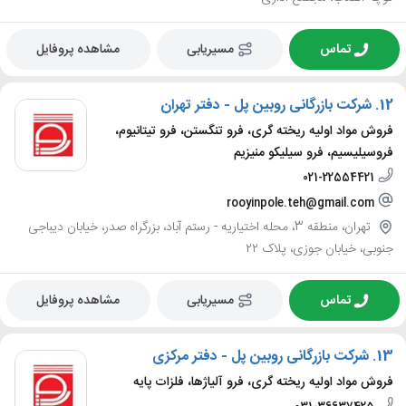
تماس
مسیریابی
مشاهده پروفایل
12.
شرکت بازرگانی روبین پل - دفتر تهران
فروش مواد اولیه ریخته گری، فرو تنگستن، فرو تیتانیوم،
فروسیلیسیم، فرو سیلیکو منیزیم
021-22554421
rooyinpole.teh@gmail.com
تهران، منطقه 3، محله اختیاریه - رستم آباد، بزرگراه صدر، خیابان دیباجی
جنوبی، خیابان جوزی، پلاک ۲۲
تماس
مسیریابی
مشاهده پروفایل
13.
شرکت بازرگانی روبین پل - دفتر مرکزی
فروش مواد اولیه ریخته گری، فرو آلیاژها، فلزات پایه