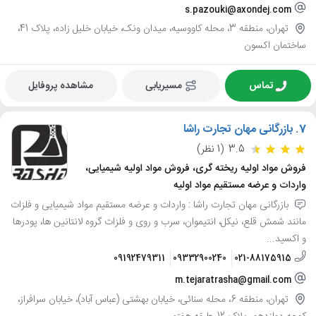
s.pazouki@axondej.com
تهران، منطقه 3، محله کاووسیه، میدان ونک، خیابان خلیل زاده، پلاک 41،
ساختمان اکسون
تماس
مسیریابی
مشاهده پروفایل
7.
بازرگانی مهان تجارت راشا
3.5
(1 نظر)
فروش مواد اولیه ریخته گری، فروش مواد اولیه شیمیایی،
واردات و عرضه مستقیم مواد اولیه
بازرگانی مهان تجارت راشا : واردات و عرضه مستقیم مواد شیمیایی و فلزات
مانند شمش قلع، نیکل، انتیموان، سرب و روی و فلزات گروه لانتانین ها، پودرها
و اکسید...
09192479311
09332900240
021-88175915
m.tejaratrasha@gmail.com
تهران، منطقه 6، محله سنائی، خیابان بهشتی (عباس آباد)، خیابان سرافراز،