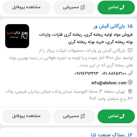
تماس
مسیریابی
مشاهده پروفایل
15.
بازرگانی آلیش ور
فروش مواد اولیه ریخته گری، ریخته گری فلزات، واردات
بوته ریخته گری، خرید بوته ریخته گری
بازرگانی آلیش ور واردات محصولات شرکت زیرکار را از
اواسط سال 1400 آغاز نموده و با توجه به تجربه طولانی در زمینه بهترین بوته
های ریخته گری که در این مدت...
09197693293
021-88653100
info@alishver.com
تهران، منطقه 3، محله کاووسیه، میدان ونک، خیابان برادران شریفی، پلاک
42، برج خشایار، واحد 402
تماس
مسیریابی
مشاهده پروفایل
16.
رستاک صنعت تارا