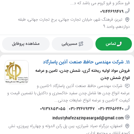
فرو منگنز و فرو کروم می باشد که د...
09144699479
تبریز، فرهنگ شهر، خیابان تجارت جهانی، برج تجارت جهانی، طبقه
دوازدهم، واحد 9
تماس
مسیریابی
مشاهده پروفایل
11.
شرکت مهندسی حافظ صنعت آذین پاسارگاد
فروش مواد اولیه ریخته گری، شمش چدن، تامین و عرضه
انواع شمش چدن
شرکت مهندسی حافظ صنعت آذین پاسارگاد 1-تامین و
عرضه انواع چدن ها شامل چدن سفید خاکستری و داکتیل با تضمین قیمت و
کیفیت 2-تامین و عرضه انواع ضایعات چدنی...
09137853055
031-32679347
031-32656440
industyhafezazinpasargad@gmail.com
اصفهان، بزرگراه صیاد شیرازی، یبن پل رکن الدوله و چهارراه پیروزی، نش
کوچه انقلاب، مجتمع اداری