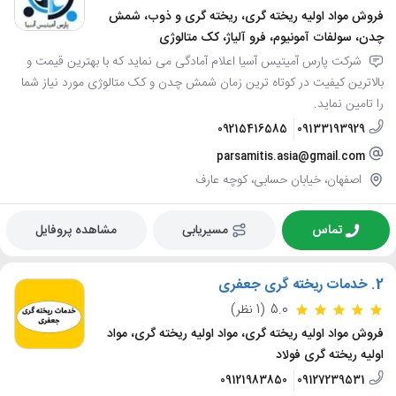
فروش مواد اولیه ریخته گری، ریخته گری و ذوب، شمش
چدن، سولفات آمونیوم، فرو آلیاژ، کک متالوژی
شرکت پارس آمیتیس آسیا اعلام آمادگی می نماید که با بهترین قیمت و
بالاترین کیفیت در کوتاه ترین زمان شمش چدن و کک متالوژی مورد نیاز شما
را تامین نماید.
09215416585
09133193929
parsamitis.asia@gmail.com
اصفهان، خیابان حسابی، کوچه عارف
تماس
مسیریابی
مشاهده پروفایل
2.
خدمات ریخته گری جعفری
5.0
(1 نظر)
فروش مواد اولیه ریخته گری، مواد اولیه ریخته گری، مواد
اولیه ریخته گری فولاد
09121983850
09127239531