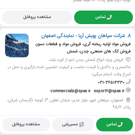
کوچه دوازدهم، پلاک 12، طبقه هفتم
تماس
مشاهده پروفایل
8.
شرکت سپاهان پویش آریا - نمایندگی اصفهان
فروش مواد اولیه ریخته گری، فروش مواد و قطعات نسوز،
فروش کک های صنعتی، چدن، شمش
فروش ویژه انواع شمش چدن اعم از کوره بلند،
خاکستری و داکتیل با قیمت مناسب و کیفیت تضمین شده بارگیری و حمل در
اسرع وقت انجام میگیرد
031-36513330
commercial5@spae.ir
export2@spae.ir
اصفهان، سپاهان شهر، بلوار غدیر، خیابان تعاون 3، کوچه نگارستان شرقی،
پلاک 98/2
تماس
مسیریابی
مشاهده پروفایل