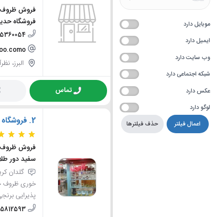
فروش ظروف چی
فروشگاه حدی
موبایل دارد
45360054
ایمیل دارد
hoo.como
وب سایت دارد
البرز، نظرآ
شبکه اجتماعی دارد
تماس
عکس دارد
لوگو دارد
2.
فروشگاه 
اعمال فیلتر
حذف فیلترها
فروش ظروف چ
سفید دور طلا
گلدان کری
خوری ظروف چی
پذیرایی برنج
05812593