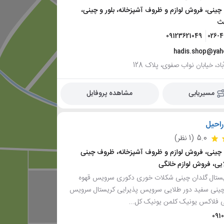
نی، فروش لوازم و ظروف آشپزخانه، بلور و چینی،
ث
09123621049
026-
hadis.shop@ya
باد، خیابان نواب صفوی، پلاک 128
مسیریابی
مشاهده پروفایل
راحیل
5.0
(1 نظر)
ینی، فروش لوازم و ظروف آشپزخانه، ظروف چینی
یی، فروش لوازم خانگی
ستال گلدان چینی شکلات خوری دکوری سرویس قهوه
نی سفید دور طلایی سرویس پذیرایی کریستال سرویس
ی فلاکس یونیک کلمن یونیک کل...
091