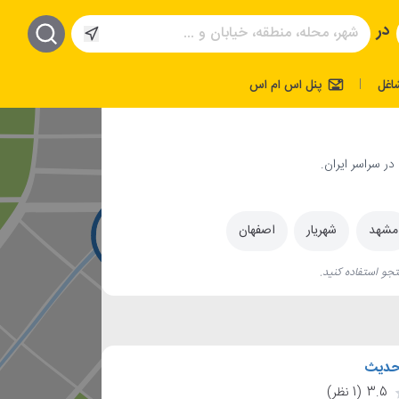
در
اغل
پنل اس ام اس
|
در سراسر ایران.
مشهد
شهریار
اصفهان
جو استفاده کنید.
حدیث
3.5
(1 نظر)