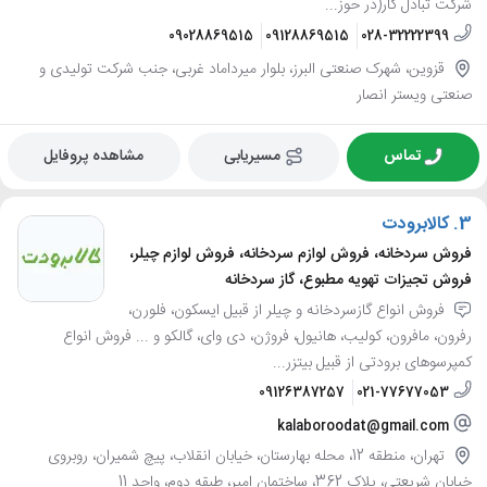
شرکت تبادل کار(در حوز...
09028869515
09128869515
028-32222399
قزوین، شهرک صنعتی البرز، بلوار میرداماد غربی، جنب شرکت تولیدی و
صنعتی ویستر انصار
تماس
مسیریابی
مشاهده پروفایل
3.
کالابرودت
فروش سردخانه، فروش لوازم سردخانه، فروش لوازم چیلر،
فروش تجیزات تهویه مطبوع، گاز سردخانه
فروش انواع گازسردخانه و چیلر از قبیل ایسکون، فلورن،
رفرون، مافرون، کولیب، هانیول، فروژن، دی وای، گالکو و ... فروش انواع
کمپرسوهای برودتی از قبیل بیتزر...
09126387257
021-77677053
kalaboroodat@gmail.com
تهران، منطقه 12، محله بهارستان، خیابان انقلاب، پیچ شمیران، روبروی
خیابان شریعتی، پلاک 362، ساختمان امیر، طبقه دوم، واحد 11