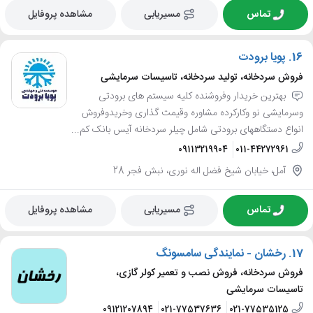
تماس
مسیریابی
مشاهده پروفایل
16.
پویا برودت
فروش سردخانه، تولید سردخانه، تاسیسات سرمایشی
بهترین خریدار وفروشنده کلیه سیستم های برودتی
وسرمایشی نو وکارکرده مشاوره وقیمت گذاری وخریدوفروش
انواع دستگاههای برودتی شامل چیلر سردخانه آیس بانک کم...
09113219904
011-44272961
آمل، خیابان شیخ فضل اله نوری، نبش فجر 28
تماس
مسیریابی
مشاهده پروفایل
17.
رخشان - نمایندگی سامسونگ
فروش سردخانه، فروش نصب و تعمیر کولر گازی،
تاسیسات سرمایشی
09121207894
021-77537636
021-77535125