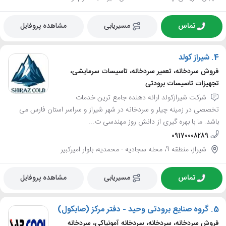
تماس
مسیریابی
مشاهده پروفایل
4.
شیراز کولد
فروش سردخانه، تعمیر سردخانه، تاسیسات سرمایشی،
تجهیزات تاسیسات برودتی
شرکت شیرازکولد ارائه دهنده جامع ترین خدمات
تخصصی در زمینه چیلر و سردخانه در شهر شیراز و سراسر استان فارس می
باشد. ما با بهره گیری از دانش روز مهندسی ت...
09170008289
شیراز، منطقه 9، محله سجادیه - محمدیه، بلوار امیرکبیر
تماس
مسیریابی
مشاهده پروفایل
5.
گروه صنایع برودتی وحید - دفتر مرکز (صابکول)
فروش سردخانه، سردخانه، سردخانه آمونیاکی، سردخانه