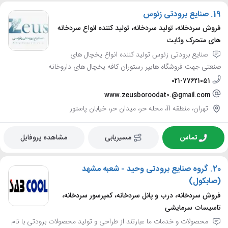
19.
صنایع برودتی زئوس
فروش سردخانه، تولید سردخانه، تولید کننده انواع سردخانه
های متحرک وثابت
صنایع برودتی زئوس تولید کننده انواع یخچال های
صنعتی جهت فروشگاه هایپر رستوران کافه یخچال های داروخانه
021-77621051
www.zeusboroodat0.@gmail.com
تهران، منطقه 11، محله حر، میدان حر، خیابان پاستور
تماس
مسیریابی
مشاهده پروفایل
20.
گروه صنایع برودتی وحید - شعبه مشهد
(صابکول)
فروش سردخانه، درب و پانل سردخانه، کمپرسور سردخانه،
تاسیسات سرمایشی
محصولات و خدمات ما عبارتند از طراحی و تولید محصولات برودتی با نام