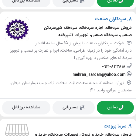
تماس
مسیریابی
مشاهده پروفایل
8.
سردکاران صنعت
فروش سردخانه، اجاره سردخانه، سردخانه شیرسردکن
صنعتی، سردخانه صنعتی، تجهیزات آشپزخانه
شرکت سردکاران صنعت با بیش از 15 سال سابقه افتخار
دارد آمادگی خود را در زمینه طراحی، ساخت، اجرا و نظارت بر نصب و تجهیز
سردخانه های صنعتی با بهره گیری ا...
09120833818
mehran_sardari@yahoo.com
تهران، منطقه 2، محله سعادت آباد، سعادت آباد، جنب بیمارستان عرفان،
ساختمان عرفان، واحد 610
تماس
مسیریابی
مشاهده پروفایل
9.
سرما برودت
فروش سردخانه، خرید و فروش تجهیزات سردخانه، خرید و