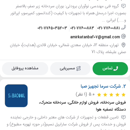
گروه فنی مهندسی نوآوران برودتی: بوران سردخانه زیر صفر، بالاصفر
بصورت اجرا درمحل همراه با تجهیزات با کیفیت (کندانسور، کمپرسور، اپراتور
و.....) ایرانی ...
021-77650352~3
021-77600883
021-77600881
amirkatanbaf07@gmail.com
تهران، منطقه 12، خیابان سعدی شمالی، خیابان قائدی (هدایت)، خیابان
صفی علیشاه، پلاک 71
تماس
مسیریابی
مشاهده پروفایل
2.
شرکت سرما تجهیز صبا
5.0
(1 نظر)
فروش سردخانه، فروش لوازم خانگی، سردخانه متحرک،
دستگاه تصفیه هوا
تامین قطعات و تجهیزات از شرکت های معتبر داخلی و خارجی نماینده
فروش و خدمات پس از فروش شرکت ساراییل نسیم(در حوزه تهویه مطبوع) و