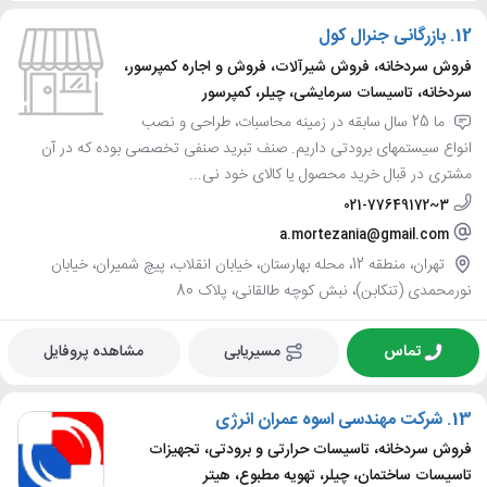
12.
بازرگانی جنرال کول
فروش سردخانه، فروش شیرآلات، فروش و اجاره کمپرسور،
سردخانه، تاسیسات سرمایشی، چیلر، کمپرسور
ما 25 سال سابقه در زمینه محاسبات، طراحی و نصب
انواع سیستمهای برودتی داریم. صنف تبرید صنفی تخصصی بوده که در آن
مشتری در قبال خرید محصول یا کالای خود نی...
021-77649172~3
a.mortezania@gmail.com
تهران، منطقه 12، محله بهارستان، خیابان انقلاب، پیچ شمیران، خیابان
نورمحمدی (تنکابن)، نبش کوچه طالقانی، پلاک 80
تماس
مسیریابی
مشاهده پروفایل
13.
شرکت مهندسی اسوه عمران انرژی
فروش سردخانه، تاسیسات حرارتی و برودتی، تجهیزات
تاسیسات ساختمان، چیلر، تهویه مطبوع، هیتر