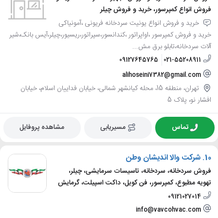
فروش انواع کمپرسور، خرید و فروش چیلر
خرید و فروش انواع یونیت سردخانه فریونی ،آمونیاکی
خرید و فروش کمپرسور ،اواپراتور ،کندانسور،سپراتور،ریسیور،چیلر،آیس بانک،شیر
آلات سردخانه،تابلو برق مش...
09127645765
021-55208911
alihoseini7382@gmail.com
تهران، منطقه 15، محله کیانشهر شمالی، خیابان فداییان اسلام، خیابان
افشار نو، پلاک 5
تماس
مسیریابی
مشاهده پروفایل
10.
شرکت والا اندیشان وطن
فروش سردخانه، سردخانه، تاسیسات سرمایشی، چیلر،
تهویه مطبوع، کمپرسور، فن کویل، داکت اسپیلت، گرمایش
09121027014
info@vavcohvac.com