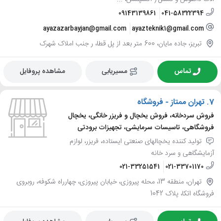
09143139861
041-58322394
ayazazarbayjan@gmail.com
ayazteknik1@gmail.com
تبریز، جاده مایان، 600 متر بعد از پل قطا، ر جنب املاک شهرک
تماس
مسیریابی
مشاهده پروفایل
7.
تهران ممتاز - فروشگاه
فروش سردخانه، فروش یخچال و فریزر خانگی، یخچال
فروشگاهی، تاسیسات سرمایشی، تجهیزات برودتی
تولید کننده یخچالهای صنعتی ایستاده، فریزر، لوازم
آزمایشگاهی و سرد خانه
021-33251541
021-33701170
تهران، منطقه 13، محله پیروزی، خیابان پیروزی، چهارراه شکوفه، روبروی
فروشگاه اتکا، پلاک 1042