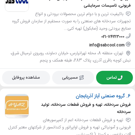
فریونی، تاسیسات سرمایشی
باکیفیت ترین و با دوام ترین محصولات برودتی و انواع
تجهیزات سردخانه های صنعتی را به صورت مستقیم از سازمان فروش گروه
صنایع برودتی وحید (صابکول) تهیه کنی...
021-74223000
info@sabcool.com
تهران، منطقه 8، محله تهرانپارس، خیابان دماوند، روبروی ترمینال شرق،
نبش کوچه باقری آذری، پلاک 283، طبقه همکف و پنجم
تماس
مسیریابی
مشاهده پروفایل
6.
گروه صنعتی آیاز آذربایجان
فروش سردخانه، تهیه و فروش قطعات سردخانه، تولید
سردخانه
تهیه و فروش قطعات سردخانه اعم از کمپرسورهای
فریونی و آمونیاکی تهیه و فروش اواپراتور و کندانسور از شرکتهای معتبر کنترل
آلات دانفوس و کستل ( اکسپنشن، ...