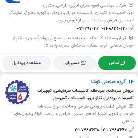
شرکت مهندسی اسوه عمران انرژی، طراحی، مشاوره،
اجرا، تعمیرات و نگهداری تاسیسات حرارتی، برودتی و تهویه مطبوع، نمایندگی
انحصاری فروش و خدمات پس از فروش چی...
09123970112
021-88340230
تهران، منطقه 7، محله امجدیه، خیابان مفتح (روزولت) جنوبی، بالاتر از
خیابان طالقانی، کوچه عطارد، ساختمان عطارد، واحد 15
تماس
مسیریابی
مشاهده پروفایل
14.
گروه صنعتی کوشا
فروش سردخانه، سردخانه، تاسیسات سرمایشی، تجهیزات
تاسیسات برودتی، تابلو برق، تاسیسات، کمپرسور
فروش قطعات برودتی طراحی و ساخت انواع سردخانه
طراحی و تجهیز آشپزخانه های صنعتی طراحی و ساخت انواع یخچال های
صنعتی
021-77612638
021-77612643