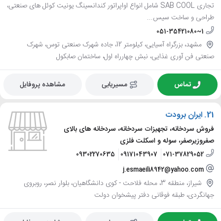
تجاری SAB COOL شامل انواع اواپراتور کندانسینگ یونیت کوئل های صنعتی،
طراحی و ساخت سیس...
051-35421080~1
مشهد، بزرگراه آسیایی، کیلومتر 12، جاده شهرک صنعتی توس، شهرک
صنعتی فن آوری غذایی، نبش چهارراه اول، ساختمان صابکول
تماس
مسیریابی
مشاهده پروفایل
21.
ایران برودت
فروش سردخانه، تجهیزات سردخانه، سردخانه های بالای
صفروزیرصفر، سوله و اسکلت فلزی
09302270635
09171043907
071-37829052
j.esmaeili8942@yahoo.com
شیراز، منطقه 3، محله فلاحت - کوی دانشگاهیان، بلوار نصر، روبروی
جهانگردی، طبقه فوقانی دفتر پیشخوان دولت