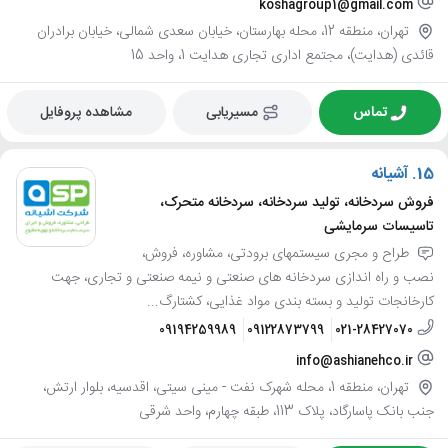
koshagroup1@gmail.com
تهران، منطقه 12، محله بهارستان، خیابان سعدی شمالی، خیابان برادران
قائدی (هدایت)، مجتمع اداری تجاری هدایت 1، واحد 15
تماس
مسیریابی
مشاهده پروفایل
15.
آشیانه
فروش سردخانه، تولید سردخانه، سردخانه متحرک،
تاسیسات سرمایشی
طراح و مجری سیستمهای برودتی، مشاوره، فروش،
نصب و راه اندازی سردخانه های صنعتی و نیمه صنعتی و تجاری، جهت
کارخانجات تولید و بسته بندی مواد غذایی، کشتارگ...
09194259989
09122873799
021-28427070
info@ashianehco.ir
تهران، منطقه 1، محله شهرک نفت - مینی سیتی، اقدسیه، بلوار ارتش،
جنب بانک پاسارگاد، پلاک 113، طبقه چهارم، واحد شرقی