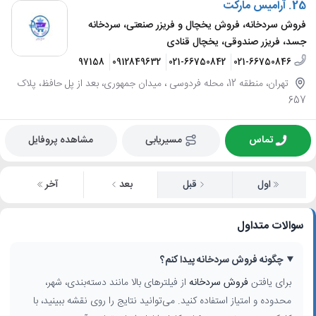
25.
آرامیس مارکت
فروش سردخانه، فروش یخچال و فریزر صنعتی، سردخانه
جسد، فریزر صندوقی، یخچال قنادی
09128497158
0912849632
021-66750842
021-66750846
تهران، منطقه 12، محله فردوسی ، میدان جمهوری، بعد از پل حافظ، پلاک
657
تماس
مسیریابی
مشاهده پروفایل
اول
قبل
بعد
آخر
سوالات متداول
چگونه فروش سردخانه پیدا کنم؟
برای یافتن
فروش سردخانه
از فیلترهای بالا مانند دسته‌بندی، شهر،
محدوده و امتیاز استفاده کنید. می‌توانید نتایج را روی نقشه ببینید، با