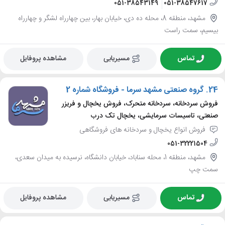
051-38543149
051-38547617
مشهد، منطقه 8، محله ده دی، خیابان بهار، بین چهارراه لشگر و چهارراه
بیسیم، سمت راست
تماس
مسیریابی
مشاهده پروفایل
24.
گروه صنعتی مشهد سرما - فروشگاه شماره 2
فروش سردخانه، سردخانه متحرک، فروش یخچال و فریزر
صنعتی، تاسیسات سرمایشی، یخچال تک درب
فروش انواع یخچال و سردخانه های فروشگاهی
051-32221504
مشهد، منطقه 1، محله سناباد، خیابان دانشگاه، نرسیده به میدان سعدی،
سمت چپ
تماس
مسیریابی
مشاهده پروفایل